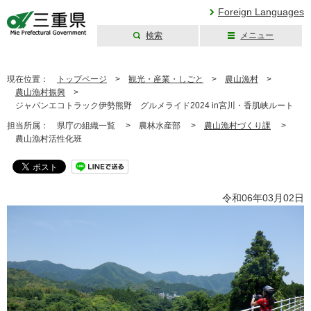
Foreign Languages
検索
メニュー
三重県公式ウェブ
サイト
現在位置：
トップページ
>
観光・産業・しごと
>
農山漁村
>
農山漁村振興
>
ジャパンエコトラック伊勢熊野 グルメライド2024 in宮川・香肌峡ルート
担当所属：
県庁の組織一覧 >
農林水産部 >
農山漁村づくり課
>
農山漁村活性化班
令和06年03月02日