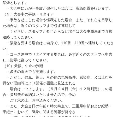
禁煙とします。
・大会中に万が一事故が発生した場合は、応急処置を行います。
（９）大会中の事故・リタイア
・事故を起こした場合や怪我をした場合、また、それらを目撃し
た場合は、近くのスタッフまで必ず連絡して
ください。スタッフが見当たらない場合は大会事務局まで直接
連絡してください。
・緊急を要する場合はご自身で、110番、119番へ連絡してくださ
い。
・コース途中でリタイアする場合は、必ず近くのスタッフへ申告
し、指示に従ってください。
（10）天候、中止の判断
・多少の雨天でも実施します。
・ただし、強風、荒天、その他の気象条件、感染症、又は止むを
得ない理由等により開催が困難と見込まれる
場合は、中止します。（５月２４日（金）１２時判定）この場
合、参加費の返納はいたしませんので、予め
ご了承の上、お申込みください。
・また、大会当日の午前６時の時点で、三重県中部および紀勢・
東紀州において、気象に関する警報が発令さ