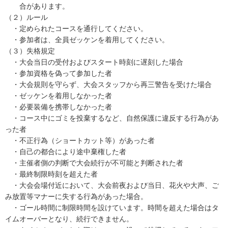
合があります。
（２）ルール
・定められたコースを通行してください。
・参加者は、全員ゼッケンを着用してください。
（３）失格規定
・大会当日の受付およびスタート時刻に遅刻した場合
・参加資格を偽って参加した者
・大会規則を守らず、大会スタッフから再三警告を受けた場合
・ゼッケンを着用しなかった者
・必要装備を携帯しなかった者
・コース中にゴミを投棄するなど、自然保護に違反する行為があ
った者
・不正行為（ショートカット等）があった者
・自己の都合により途中棄権した者
・主催者側の判断で大会続行が不可能と判断された者
・最終制限時刻を超えた者
・大会会場付近において、大会前夜および当日、花火や大声、ご
み放置等マナーに失する行為があった場合。
・ゴール時間に制限時間を設けています。時間を超えた場合はタ
イムオーバーとなり、続行できません。