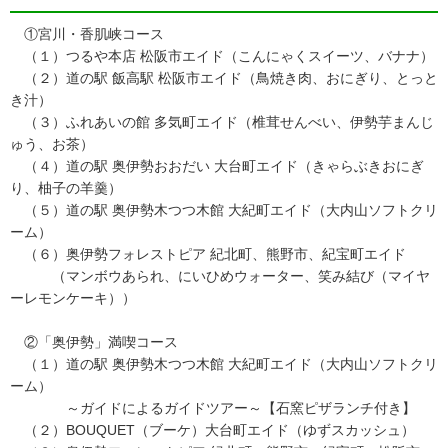
①宮川・香肌峡コース
（１）つるや本店 松阪市エイド（こんにゃくスイーツ、バナナ）
（２）道の駅 飯高駅 松阪市エイド（鳥焼き肉、おにぎり、とっと
き汁）
（３）ふれあいの館 多気町エイド（椎茸せんべい、伊勢芋まんじ
ゅう、お茶）
（４）道の駅 奥伊勢おおだい 大台町エイド（きゃらぶきおにぎ
り、柚子の羊羹）
（５）道の駅 奥伊勢木つつ木館 大紀町エイド（大内山ソフトクリ
ーム）
（６）奥伊勢フォレストピア 紀北町、熊野市、紀宝町エイド
（マンボウあられ、にいひめウォーター、笑み結び（マイヤ
ーレモンケーキ））
②「奥伊勢」満喫コース
（１）道の駅 奥伊勢木つつ木館 大紀町エイド（大内山ソフトクリ
ーム）
～ガイドによるガイドツアー～【石窯ピザランチ付き】
（２）BOUQUET（ブーケ）大台町エイド（ゆずスカッシュ）