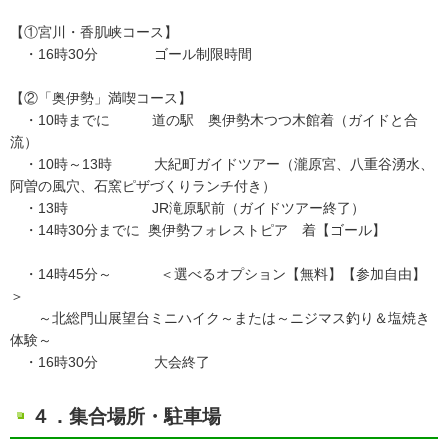
【①宮川・香肌峡コース】
・16時30分 ゴール制限時間
【②「奥伊勢」満喫コース】
・10時までに 道の駅 奥伊勢木つつ木館着（ガイドと合
流）
・10時～13時 大紀町ガイドツアー（瀧原宮、八重谷湧水、
阿曽の風穴、石窯ピザづくりランチ付き）
・13時 JR滝原駅前（ガイドツアー終了）
・14時30分までに 奥伊勢フォレストピア 着【ゴール】
・14時45分～ ＜選べるオプション【無料】【参加自由】
＞
～北総門山展望台ミニハイク～または～ニジマス釣り＆塩焼き
体験～
・16時30分 大会終了
４．集合場所・駐車場