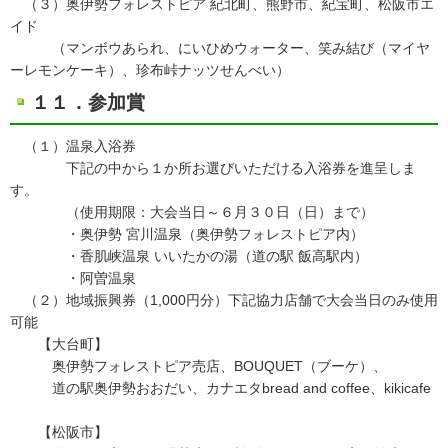
（３）奥伊勢フォレストピア 紀北町、熊野市、紀宝町、松阪市エ
イド
（マンボウあられ、にいひめウォーター、笑み結び（マイヤ
ーレモンケーキ）、珍布峠ナッツせんべい）
１１．参加賞
（１）温泉入浴券
下記の中から１か所お選びいただける入浴券を進呈しま
す。
（使用期限：大会当日～６月３０日（日）まで）
・奥伊勢 宮川温泉（奥伊勢フォレストピア内）
・香肌峡温泉 いいたかの湯（道の駅 飯高駅内）
・阿曽温泉
（２）地域振興券（1,000円分）下記協力店舗で大会当日のみ使用
可能
【大台町】
奥伊勢フォレストピア売店、BOUQUET（ブーケ）、
道の駅奥伊勢おおだい、カナエタbread and coffee、kikicafe
【松阪市】