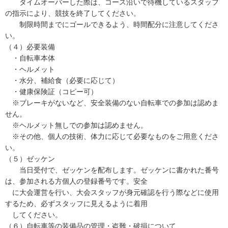
タイムオーバーした際は、コース沿いで待機しているスタッフ
の指示により、競技を終了してください。
制限時間までにゴールできるよう、時間配分に注意してくださ
い。
（４）必要装備
・自転車本体
・ヘルメット
・水分、補給食（必要に応じて）
・健康保険証（コピー可）
※ブレーキがないなど、安全装備のない自転車での参加は認めま
せん。
※ヘルメット無しでの参加は認めません。
※その他、個人の技術、体力に応じて必要なものをご用意くださ
い。
（５）ゼッケン
当日受付で、ゼッケンを配布します。ゼッケンに書かれた番号
は、参加される方個人の登録番号です。安全
に大会運営を行い、大会スタッフが身元確認を行う際などに使用
するため、必ずスタッフに見えるように着用
してください。
（６）自転車等の装備品の管理・盗難・破損について