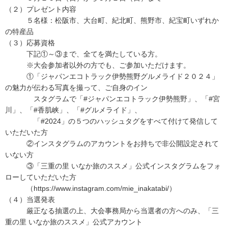
（２）プレゼント内容
５名様：松阪市、大台町、紀北町、熊野市、紀宝町いずれか
の特産品
（３）応募資格
下記①～③まで、全てを満たしている方。
※大会参加者以外の方でも、ご参加いただけます。
①「ジャパンエコトラック伊勢熊野グルメライド２０２４」
の魅力が伝わる写真を撮って、ご自身のイン
スタグラムで「#ジャパンエコトラック伊勢熊野」、「#宮
川」、「#香肌峡」、「#グルメライド」、
「#2024」の５つのハッシュタグをすべて付けて発信して
いただいた方
②インスタグラムのアカウントをお持ちで非公開設定されて
いない方
③「三重の里 いなか旅のススメ」公式インスタグラムをフォ
ローしていただいた方
（https://www.instagram.com/mie_inakatabi/）
（４）当選発表
厳正なる抽選の上、大会事務局から当選者の方へのみ、「三
重の里 いなか旅のススメ」公式アカウント