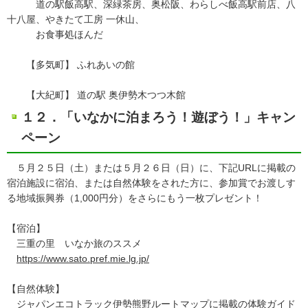
道の駅飯高駅、深緑茶房、奥松阪、わらしべ飯高駅前店、八
十八屋、やきたて工房 一休山、
お食事処ほんだ
【多気町】 ふれあいの館
【大紀町】 道の駅 奥伊勢木つつ木館
１２．「いなかに泊まろう！遊ぼう！」キャン
ペーン
５月２５日（土）または５月２６日（日）に、下記URLに掲載の
宿泊施設に宿泊、または自然体験をされた方に、参加賞でお渡しす
る地域振興券（1,000円分）をさらにもう一枚プレゼント！
【宿泊】
三重の里 いなか旅のススメ
https://www.sato.pref.mie.lg.jp/
【自然体験】
ジャパンエコトラック伊勢熊野ルートマップに掲載の体験ガイド