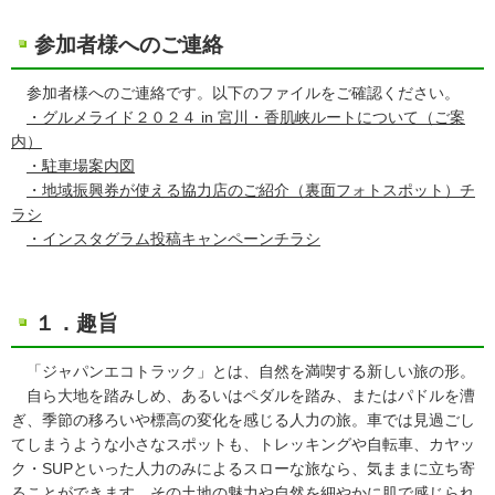
参加者様へのご連絡
参加者様へのご連絡です。以下のファイルをご確認ください。
・グルメライド２０２４ in 宮川・香肌峡ルートについて（ご案
内）
・駐車場案内図
・地域振興券が使える協力店のご紹介（裏面フォトスポット）チ
ラシ
・インスタグラム投稿キャンペーンチラシ
１．趣旨
「ジャパンエコトラック」とは、自然を満喫する新しい旅の形。
自ら大地を踏みしめ、あるいはペダルを踏み、またはパドルを漕
ぎ、季節の移ろいや標高の変化を感じる人力の旅。車では見過ごし
てしまうような小さなスポットも、トレッキングや自転車、カヤッ
ク・SUPといった人力のみによるスローな旅なら、気ままに立ち寄
ることができます。その土地の魅力や自然を細やかに肌で感じられ