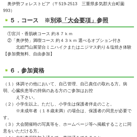
奥伊勢フォレストピア（〒519-2513 三重県多気郡大台町薗
993）
５．コース ※別添
「大会要項」
参照
①宮川・香肌峡コース 約８７ｋｍ
②「奥伊勢」満喫コース 約４３ｋｍ 選べるオプション付き
北総門山展望台ミニハイクまたはニジマス釣り＆塩焼き体験
【参加費無料、自由参加】
６．参加資格
（１）体調その他において、自己管理、自己責任の取れる方。病
弱、心臓疾患等の持病のある方のご参加はお控
え下さい。
（２）小学生以上。ただし、小学生は保護者伴走のこと。
※未成年者（１８歳未満）の場合は、保護者の同意が必要で
す。
（３）大会開催時の写真等を、ホームページ等へ掲載することに同
意をいただける方。