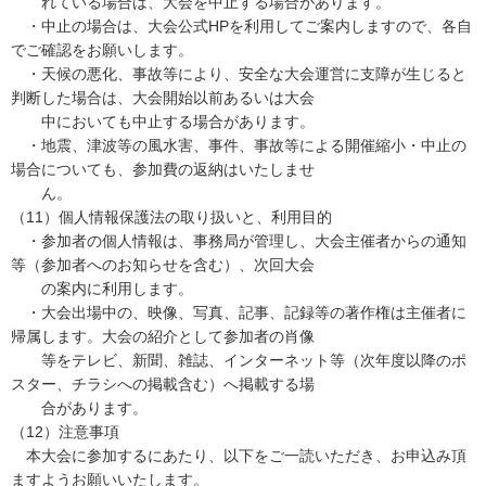
れている場合は、大会を中止する場合があります。
・中止の場合は、大会公式HPを利用してご案内しますので、各自
でご確認をお願いします。
・天候の悪化、事故等により、安全な大会運営に支障が生じると
判断した場合は、大会開始以前あるいは大会
中においても中止する場合があります。
・地震、津波等の風水害、事件、事故等による開催縮小・中止の
場合についても、参加費の返納はいたしませ
ん。
（11）個人情報保護法の取り扱いと、利用目的
・参加者の個人情報は、事務局が管理し、大会主催者からの通知
等（参加者へのお知らせを含む）、次回大会
の案内に利用します。
・大会出場中の、映像、写真、記事、記録等の著作権は主催者に
帰属します。大会の紹介として参加者の肖像
等をテレビ、新聞、雑誌、インターネット等（次年度以降のポ
スター、チラシへの掲載含む）へ掲載する場
合があります。
（12）注意事項
本大会に参加するにあたり、以下をご一読いただき、お申込み頂
ますようお願いいたします。