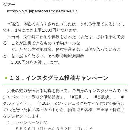
ツアー
https://www.japanecotrack.net/area/13
※宿泊、体験の両方をされた（または、される予定である）とし
ても、1名につき上限1,000円となります。
※当日、受付時に宿泊や体験をされた（または、される予定であ
る）ことが証明できるもの（予約メールな
ど。ただし宿泊施設名、体験事業者名・日付が入っているこ
と）をご提示ください。その場で地域振興券
1,000円分をお渡しします。
１３．インスタグラム投稿キャンペーン
大会の魅力が伝わる写真を撮って、ご自身のインスタグラムで「#
ジャパンエコトラック伊勢熊野」、「#宮川」、「#香肌峡」、「#
グルメライド」、「#2024」のハッシュタグをすべて付けて発信し
ていただいた参加者の方の中から、抽選で５名様に三重県の特産品
をプレゼントします。
（１）キャンペーン期間
５月２６日（日）から６月２日（日）まで