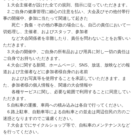
1.大会主催者が設けた全ての規則、指示に従っていただきます。
2.ご自身の健康管理に細心の注意を払い、大会及びその他付帯行
事の開催中、参加に当たって関連して起きた
死亡・負傷・その他の事故の場合にも、自己の責任において一
切処理し、主催者、およびスタッフ、参加者
など大会関係者を非難したり、責任を問わないことをお誓いい
ただきます。
3.大会の開催中、ご自身の所有品および用具に対し一切の責任は
ご自身でお持ちいただきます。
4.大会に関する新聞、ホームページ、SNS、放送、放映などの報
道および主催者などに参加者様自身のお名前
およびお写真等を使用することを承諾していただきます。ま
た、参加者様の個人情報を、関連の大会情報や
各種サービスに関し、必要な範囲で利用することに同意してい
ただきます。
5.自転車の運搬、車両への積み込みは各自で行ってください。
6.路上駐車、自動車等による自転車との並走は周辺住民の方のご
迷惑となりますのでご遠慮ください。
7.大会までにサイクルショップ等で、自転車のメンテナンスなど
を行ってください。