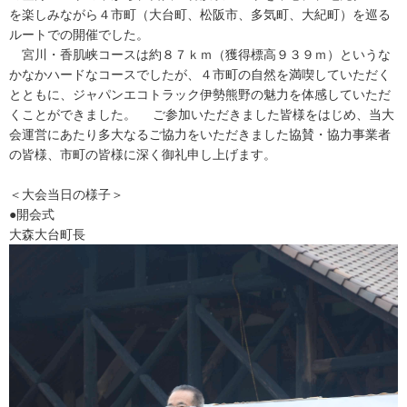
を楽しみながら４市町（大台町、松阪市、多気町、大紀町）を巡る
ルートでの開催でした。
宮川・香肌峡コースは約８７ｋｍ（獲得標高９３９ｍ）というな
かなかハードなコースでしたが、４市町の自然を満喫していただく
とともに、ジャパンエコトラック伊勢熊野の魅力を体感していただ
くことができました。 ご参加いただきました皆様をはじめ、当大
会運営にあたり多大なるご協力をいただきました協賛・協力事業者
の皆様、市町の皆様に深く御礼申し上げます。
＜大会当日の様子＞
●開会式
大森大台町長