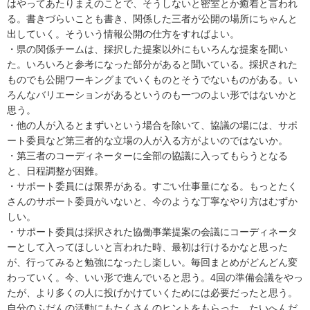
はやってあたりまえのことで、そうしないと密室とか癒着と言われ
る。書きづらいことも書き、関係した三者が公開の場所にちゃんと
出していく。そういう情報公開の仕方をすればよい。
・県の関係チームは、採択した提案以外にもいろんな提案を聞い
た。いろいろと参考になった部分があると聞いている。採択された
ものでも公開ワーキングまでいくものとそうでないものがある。い
ろんなバリエーションがあるというのも一つのよい形ではないかと
思う。
・他の人が入るとまずいという場合を除いて、協議の場には、サポ
ート委員など第三者的な立場の人が入る方がよいのではないか。
・第三者のコーディネーターに全部の協議に入ってもらうとなる
と、日程調整が困難。
・サポート委員には限界がある。すごい仕事量になる。もっとたく
さんのサポート委員がいないと、今のような丁寧なやり方はむずか
しい。
・サポート委員は採択された協働事業提案の会議にコーディネータ
ーとして入ってほしいと言われた時、最初は行けるかなと思った
が、行ってみると勉強になったし楽しい。毎回まとめがどんどん変
わっていく。今、いい形で進んでいると思う。4回の準備会議をやっ
たが、より多くの人に投げかけていくためには必要だったと思う。
自分のふだんの活動にもたくさんのヒントをもらった。たいへんだ