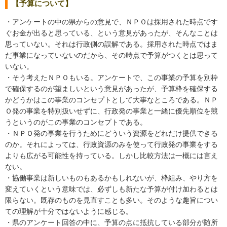
【予算について】
・アンケートの中の県からの意見で、ＮＰＯは採用された時点です
ぐお金が出ると思っている、という意見があったが、そんなことは
思っていない。それは行政側の誤解である。採用された時点ではま
だ事業になっていないのだから、その時点で予算がつくとは思って
いない。
・そう考えたＮＰＯもいる。アンケートで、この事業の予算を別枠
で確保するのが望ましいという意見があったが、予算枠を確保する
かどうかはこの事業のコンセプトとして大事なところである。ＮＰ
Ｏ発の事業を特別扱いせずに、行政発の事業と一緒に優先順位を競
うというのがこの事業のコンセプトである。
・ＮＰＯ発の事業を行うためにどういう資源をどれだけ提供できる
のか。それによっては、行政資源のみを使って行政発の事業をする
よりも広がる可能性を持っている。しかし比較方法は一概には言え
ない。
・協働事業は新しいものもあるかもしれないが、枠組み、やり方を
変えていくという意味では、必ずしも新たな予算が付け加わるとは
限らない。既存のものを見直すことも多い。そのような趣旨につい
ての理解が十分ではないように感じる。
・県のアンケート回答の中に、予算の点に抵抗している部分が随所