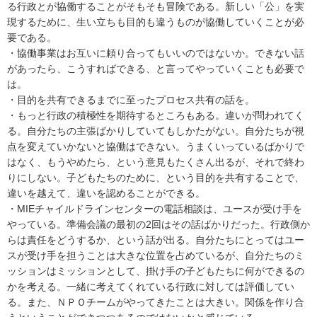
る行政とが協働することがそもそも冒険である。新しい「公」を実
現するために、生い立ちも目的も違うものが協働していくことが必
要である。
・協働事業はお互いに頼り合ってもいいのではないか。できない話
があったら、こうすればできる、と言ってやっていくことも必要で
は。
・目的を共有できるまでに至ったプロセス共有の話を。
・もっと行政の積極性を期待するところもある。違いが問われてく
る。自分たちの主張ばかりしていてもしかたがない。自分たちが視
点を変えていかないと協働はできない。うまくいっているばかりで
はなく、もうやめたら、という意見もたくさん出るが、それで終わ
りにしない。子どもたちのために、という目的を共有することで、
違いを越えて、違いを認めることができる。
・MIEチャイルドラインセンターの電話相談は、ユースが受け手を
やっている。準備会議の最初の2回はその話ばかりだった。行政側か
らは責任をどうするか、という話が出る。自分たちにとってはユー
スが受け手を担うことは大きな位置を占めているが、自分たちのミ
ッションはミッションとして、掛け手の子どもたちに何ができるの
かを考える。一緒に考えてくれている行政に対しては評価してい
る。また、ＮＰＯチームがやってきたことは大きい。関係を作り合