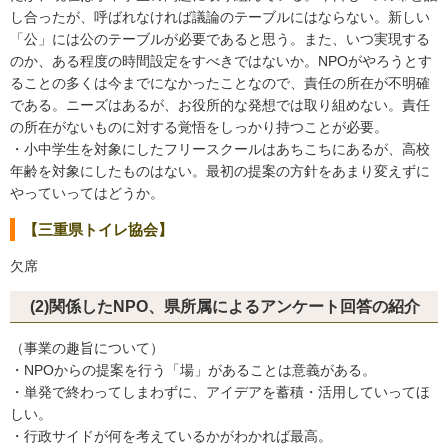
し合ったが、呼ばれなければ議論のテーブルにはならない。新しい
「公」には公のテーブルが必要であると思う。また、いつ実現する
のか、ある程度の時間設定をすべきではないか。NPOがやろうとす
ることの多くは今までになかったことなので、責任の所在が不明確
である。ニーズはあるが、お役所的な発想では取り組めない。責任
の所在がないものに対する覚悟をしっかり持つことが必要。
・小中学生を対象にしたフリースクールはあちこちにあるが、高校
年齢を対象にしたものはない。最初の提案の方針をあまり変えずに
やっていってはどうか。
【三重県トイレ協会】
欠席
(2)関係したNPO、県所属によるアンケート回答の紹介
（事業の趣旨について）
・NPOからの提案を行う「場」があることは意義がある。
・単発で終わってしまわずに、アイデアを蓄積・活用していってほ
しい。
・行政サイドが何を考えているかがわかれば最高。