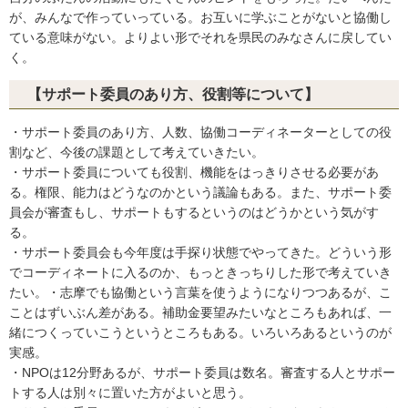
が、みんなで作っていっている。お互いに学ぶことがないと協働し
ている意味がない。よりよい形でそれを県民のみなさんに戻してい
く。
【サポート委員のあり方、役割等について】
・サポート委員のあり方、人数、協働コーディネーターとしての役
割など、今後の課題として考えていきたい。
・サポート委員についても役割、機能をはっきりさせる必要があ
る。権限、能力はどうなのかという議論もある。また、サポート委
員会が審査もし、サポートもするというのはどうかという気がす
る。
・サポート委員会も今年度は手探り状態でやってきた。どういう形
でコーディネートに入るのか、もっときっちりした形で考えていき
たい。・志摩でも協働という言葉を使うようになりつつあるが、こ
ことはずいぶん差がある。補助金要望みたいなところもあれば、一
緒につくっていこうというところもある。いろいろあるというのが
実感。
・NPOは12分野あるが、サポート委員は数名。審査する人とサポー
トする人は別々に置いた方がよいと思う。