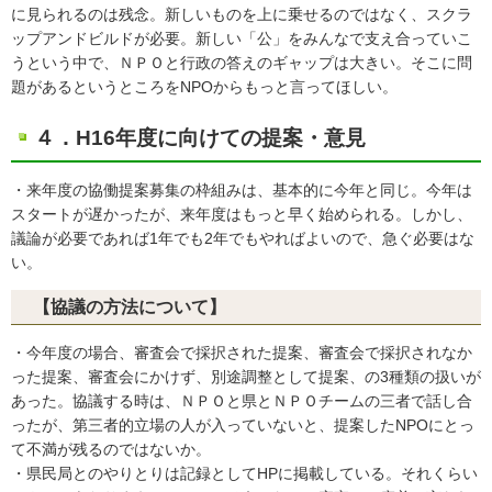
に見られるのは残念。新しいものを上に乗せるのではなく、スクラ
ップアンドビルドが必要。新しい「公」をみんなで支え合っていこ
うという中で、ＮＰＯと行政の答えのギャップは大きい。そこに問
題があるというところをNPOからもっと言ってほしい。
４．H16年度に向けての提案・意見
・来年度の協働提案募集の枠組みは、基本的に今年と同じ。今年は
スタートが遅かったが、来年度はもっと早く始められる。しかし、
議論が必要であれば1年でも2年でもやればよいので、急ぐ必要はな
い。
【協議の方法について】
・今年度の場合、審査会で採択された提案、審査会で採択されなか
った提案、審査会にかけず、別途調整として提案、の3種類の扱いが
あった。協議する時は、ＮＰＯと県とＮＰＯチームの三者で話し合
ったが、第三者的立場の人が入っていないと、提案したNPOにとっ
て不満が残るのではないか。
・県民局とのやりとりは記録としてHPに掲載している。それくらい