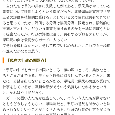
うということができつつあるのではないかと感じている。
・自分たちは目的の共有に失敗した例である。県民局がやっている
事業について評価しようという提案だった。北勢県民局宣言で「第
三者の評価を積極的に受ける」としているので目的は共有できてい
ると思っていたが、評価する分野は協働分野に限定され、段階的な
実施と言われた。どういう事業を振り返るのかを一緒に選ぼうとい
う提案だったが。行政の評価は違う。共有するプロセスというが、
県民局の側は最初からガードに入ってい
てそれを破れなかった。そして後でいじめられた。これでも一歩前
へ進んだかなとは思う。
【現在の行政の問題点】
・県庁の中でもガードの固いところ、懐の深いところ、柔軟なとこ
ろとさまざまである。早くから協働に取り組んでいるところと、未
だに一歩踏み出せないところがある。県職員は県民の負託を受けて
仕事をしているが、職員全部がそういう気持ちになれるかという
と、それは不可能だろう。
・ガードの固い人たちが担当していて、そういう人たちが動かない
ともうどうしようもない。県民局だと、県庁の意見を聞かないと決
められないということがたくさんある。行政の行動の仕方を変える