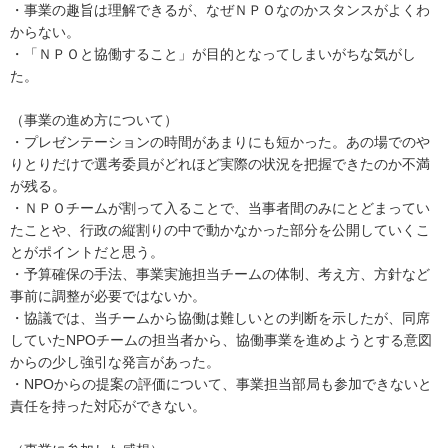
・事業の趣旨は理解できるが、なぜＮＰＯなのかスタンスがよくわ
からない。
・「ＮＰＯと協働すること」が目的となってしまいがちな気がし
た。
（事業の進め方について）
・プレゼンテーションの時間があまりにも短かった。あの場でのや
りとりだけで選考委員がどれほど実際の状況を把握できたのか不満
が残る。
・ＮＰＯチームが割って入ることで、当事者間のみにとどまってい
たことや、行政の縦割りの中で動かなかった部分を公開していくこ
とがポイントだと思う。
・予算確保の手法、事業実施担当チームの体制、考え方、方針など
事前に調整が必要ではないか。
・協議では、当チームから協働は難しいとの判断を示したが、同席
していたNPOチームの担当者から、協働事業を進めようとする意図
からの少し強引な発言があった。
・NPOからの提案の評価について、事業担当部局も参加できないと
責任を持った対応ができない。