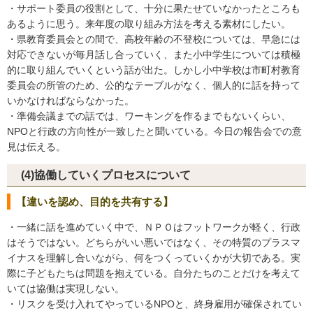
・サポート委員の役割として、十分に果たせていなかったところも
あるように思う。来年度の取り組み方法を考える素材にしたい。
・県教育委員会との間で、高校年齢の不登校については、早急には
対応できないが毎月話し合っていく、また小中学生については積極
的に取り組んでいくという話が出た。しかし小中学校は市町村教育
委員会の所管のため、公的なテーブルがなく、個人的に話を持って
いかなければならなかった。
・準備会議までの話では、ワーキングを作るまでもないくらい、
NPOと行政の方向性が一致したと聞いている。今日の報告会での意
見は伝える。
(4)協働していくプロセスについて
【違いを認め、目的を共有する】
・一緒に話を進めていく中で、ＮＰＯはフットワークが軽く、行政
はそうではない。どちらがいい悪いではなく、その特質のプラスマ
イナスを理解し合いながら、何をつくっていくかが大切である。実
際に子どもたちは問題を抱えている。自分たちのことだけを考えて
いては協働は実現しない。
・リスクを受け入れてやっているNPOと、終身雇用が確保されてい