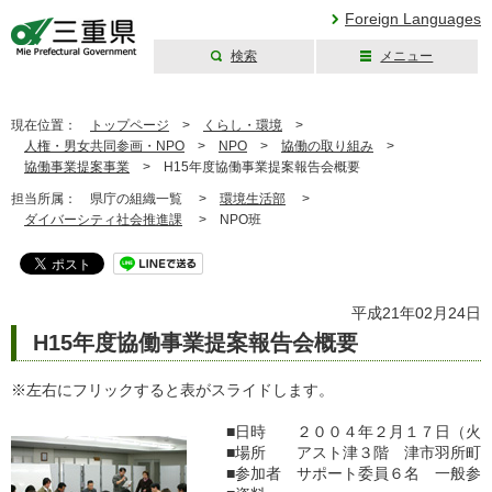
Foreign Languages
検索
メニュー
三重県公式ウェブ
サイト
現在位置：
トップページ
>
くらし・環境
>
人権・男女共同参画・NPO
>
NPO
>
協働の取り組み
>
協働事業提案事業
>
H15年度協働事業提案報告会概要
担当所属：
県庁の組織一覧 >
環境生活部
>
ダイバーシティ社会推進課
>
NPO班
平成21年02月24日
H15年度協働事業提案報告会概要
※左右にフリックすると表がスライドします。
■日時 ２００４年２月１７日（火
■場所 アスト津３階 津市羽所町
■参加者 サポート委員６名 一般参