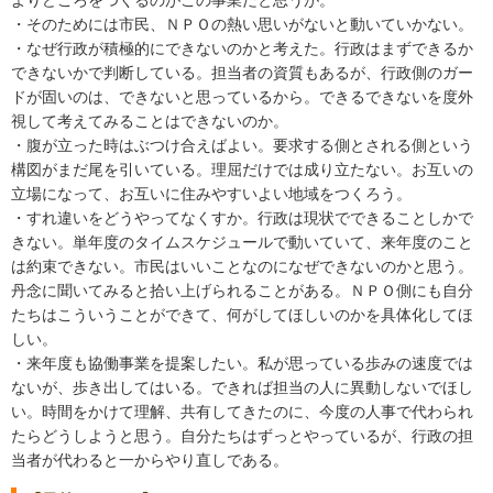
よりどころをつくるのがこの事業だと思うが。
・そのためには市民、ＮＰＯの熱い思いがないと動いていかない。
・なぜ行政が積極的にできないのかと考えた。行政はまずできるか
できないかで判断している。担当者の資質もあるが、行政側のガー
ドが固いのは、できないと思っているから。できるできないを度外
視して考えてみることはできないのか。
・腹が立った時はぶつけ合えばよい。要求する側とされる側という
構図がまだ尾を引いている。理屈だけでは成り立たない。お互いの
立場になって、お互いに住みやすいよい地域をつくろう。
・すれ違いをどうやってなくすか。行政は現状でできることしかで
きない。単年度のタイムスケジュールで動いていて、来年度のこと
は約束できない。市民はいいことなのになぜできないのかと思う。
丹念に聞いてみると拾い上げられることがある。ＮＰＯ側にも自分
たちはこういうことができて、何がしてほしいのかを具体化してほ
しい。
・来年度も協働事業を提案したい。私が思っている歩みの速度では
ないが、歩き出してはいる。できれば担当の人に異動しないでほし
い。時間をかけて理解、共有してきたのに、今度の人事で代わられ
たらどうしようと思う。自分たちはずっとやっているが、行政の担
当者が代わると一からやり直しである。