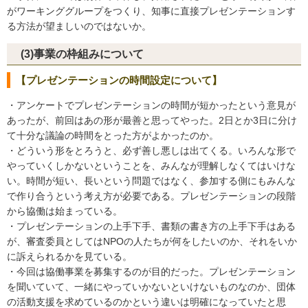
がワーキンググループをつくり、知事に直接プレゼンテーションす
る方法が望ましいのではないか。
(3)事業の枠組みについて
【プレゼンテーションの時間設定について】
・アンケートでプレゼンテーションの時間が短かったという意見が
あったが、前回はあの形が最善と思ってやった。2日とか3日に分け
て十分な議論の時間をとった方がよかったのか。
・どういう形をとろうと、必ず善し悪しは出てくる。いろんな形で
やっていくしかないということを、みんなが理解しなくてはいけな
い。時間が短い、長いという問題ではなく、参加する側にもみんな
で作り合うという考え方が必要である。プレゼンテーションの段階
から協働は始まっている。
・プレゼンテーションの上手下手、書類の書き方の上手下手はある
が、審査委員としてはNPOの人たちが何をしたいのか、それをいか
に訴えられるかを見ている。
・今回は協働事業を募集するのが目的だった。プレゼンテーション
を聞いていて、一緒にやっていかないといけないものなのか、団体
の活動支援を求めているのかという違いは明確になっていたと思