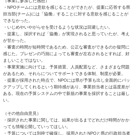
（事業に参加した感想）
・NPOチームには意欲を感じることができたが、提案に応答する県
担当部(チーム)には「協働」することに対する意欲を感じることが
できなかった。
・いじめやいやがらせを受けるような状況は回避したい。
・提案し、採択すれば「協働」が実現されると思っていたが、考え
が甘かった。
・審査の時間が短時間であるため、公正な審査ができるのか疑問に
感じた。プレゼンの巧拙によっても審査が左右されるとすれば、好
ましいことではない。
・事業実施に向けては、予算措置、人員配置など、さまざまな問題
があるため、それらについてサポートできる体制、制度が必要。
・提案が採用された時点で、NPOには県が予算も出し全面的にバッ
クアップしてくれるという期待感があり、事業担当者とは温度差が
ある。現在の予算システムの中で新規の事業を採択することは厳し
い。
（その他自由意見）
・採択された事業に関しては、結果が出るまでどれだけ時間がかか
っても情報公開していってほしい。
・予算については別枠で確保し、採用されたNPOと県の行政担当者