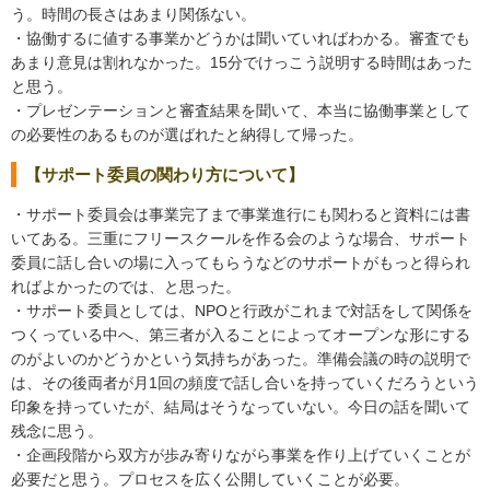
う。時間の長さはあまり関係ない。
・協働するに値する事業かどうかは聞いていればわかる。審査でも
あまり意見は割れなかった。15分でけっこう説明する時間はあった
と思う。
・プレゼンテーションと審査結果を聞いて、本当に協働事業として
の必要性のあるものが選ばれたと納得して帰った。
【サポート委員の関わり方について】
・サポート委員会は事業完了まで事業進行にも関わると資料には書
いてある。三重にフリースクールを作る会のような場合、サポート
委員に話し合いの場に入ってもらうなどのサポートがもっと得られ
ればよかったのでは、と思った。
・サポート委員としては、NPOと行政がこれまで対話をして関係を
つくっている中へ、第三者が入ることによってオープンな形にする
のがよいのかどうかという気持ちがあった。準備会議の時の説明で
は、その後両者が月1回の頻度で話し合いを持っていくだろうという
印象を持っていたが、結局はそうなっていない。今日の話を聞いて
残念に思う。
・企画段階から双方が歩み寄りながら事業を作り上げていくことが
必要だと思う。プロセスを広く公開していくことが必要。