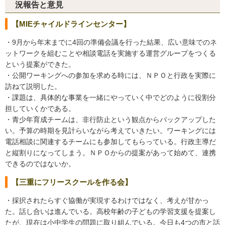
況報告と意見
【MIEチャイルドラインセンター】
・9月から年末までに4回の準備会議を行った結果、広い意味でのネ
ットワークを組むことや相談電話を実施する運営グループをつくる
という提案ができた。
・公開ワーキングへの参加を求める時には、ＮＰＯと行政を実際に
訪ねて説明した。
・課題は、具体的な事業を一緒にやっていく中でどのように役割分
担していくかである。
・青少年育成チームは、非行防止という観点からバックアップした
い。予算の時期を見計らいながら考えていきたい。ワーキングには
電話相談に関連するチームにも参加してもらっている。行政主導だ
と縦割りになってしまう。ＮＰＯからの提案があって始めて、連携
できるのではないか。
【三重にフリースクールを作る会】
・採択されたらすぐ協働が実現するわけではなく、考えが甘かっ
た。話し合いは進んでいる。高校年齢の子どもの学習支援を提案し
たが、現在は小中学生の問題に取り組んでいる。今日も4つの市と話