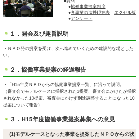
■資料
●
協働事業提案制度
●
各事業の進捗現在表
エクセル版
●
アンケート
１．開会及び趣旨説明
・ＮＰＯ発の提案を受け、次へ進めていくための建設的な場とした
い。
２．協働事業提案の経過報告
・「H15年度ＮＰＯからの協働事業提案一覧」に沿って説明。
（審査会でモデルケースに採択された3提案、審査会にかけたが採択
されなかった10提案、審査会にかけず別途調整することになった10
提案について報告）
３．H15年度協働事業提案募集への意見
(1)モデルケースとなった事業を提案したＮＰＯからの状