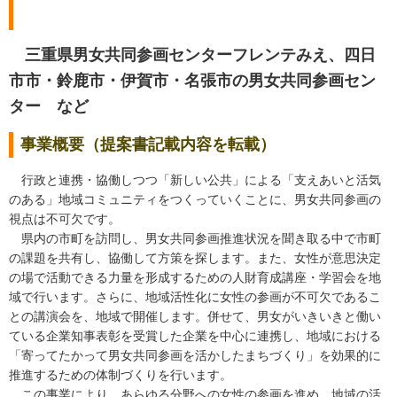
三重県男女共同参画センターフレンテみえ、
四日
市市・鈴鹿市・伊賀市・名張市の男女共同参画セン
ター など
事業概要（提案書記載内容を転載）
行政と連携・協働しつつ「新しい公共」による「支えあいと活気
のある」地域コミュニティをつくっていくことに、男女共同参画の
視点は不可欠です。
県内の市町を訪問し、男女共同参画推進状況を聞き取る中で市町
の課題を共有し、協働して方策を探します。また、女性が意思決定
の場で活動できる力量を形成するための人財育成講座・学習会を地
域で行います。さらに、地域活性化に女性の参画が不可欠であるこ
との講演会を、地域で開催します。併せて、男女がいきいきと働い
ている企業知事表彰を受賞した企業を中心に連携し、地域における
「寄ってたかって男女共同参画を活かしたまちづくり」を効果的に
推進するための体制づくりを行います。
この事業により、あらゆる分野への女性の参画を進め、地域の活