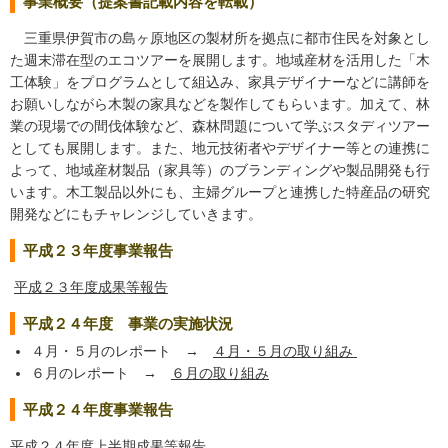
事業概要（提案書記載内容を転載）
三重県伊賀市の島ヶ原地区の製材所を拠点に都市住民を対象とし
た週末滞在型のエコツアーを展開します。地域産材を活用した「木
工体験」をプログラムとして組込み、家具デザイナーなどに講師を
お願いしながら木製の家具などを製作してもらいます。加えて、林
業の現場での間伐体験など、森林問題について学ぶスタディツアー
としても展開します。また、地元技術者やデザイナー等との連携に
よって、地域産材製品（家具等）のブランディングや製品開発も行
います。木工製品以外にも、主婦グループと連携した特産品の研究
開発などにもチャレンジしていきます。
平成２３年度事業報告
平成２３年度成果等報告
平成２４年度 事業の実施状況
４月・５月のレポート →
４月・５月の取り組み
６月のレポート →
６月の取り組み
平成２４年度事業報告
平成２４年度上半期成果等報告