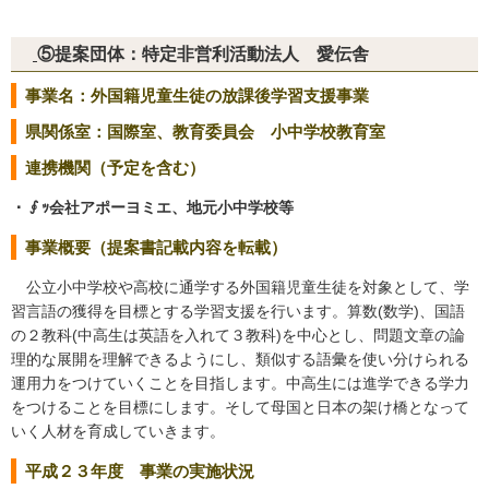
⑤提案団体：特定非営利活動法人 愛伝舎
事業名：外国籍児童生徒の放課後学習支援事業
県関係室：国際室、教育委員会 小中学校教育室
連携機関（予定を含む）
・∮ｯ会社アポーヨミエ、地元小中学校等
事業概要（提案書記載内容を転載）
公立小中学校や高校に通学する外国籍児童生徒を対象として、学
習言語の獲得を目標とする学習支援を行います。算数(数学)、国語
の２教科(中高生は英語を入れて３教科)を中心とし、問題文章の論
理的な展開を理解できるようにし、類似する語彙を使い分けられる
運用力をつけていくことを目指します。中高生には進学できる学力
をつけることを目標にします。そして母国と日本の架け橋となって
いく人材を育成していきます。
平成２３年度 事業の実施状況