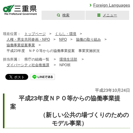
Foreign Languages
検索
メニュー
三重県公式ウェブ
サイト
現在位置：
トップページ
>
くらし・環境
>
人権・男女共同参画・NPO
>
NPO
>
協働の取り組み
>
協働事業提案事業
>
平成23年度 ＮＰＯ等からの協働事業提案 事業実施状況
担当所属：
県庁の組織一覧 >
環境生活部
>
ダイバーシティ社会推進課
>
NPO班
平成23年10月24日
平成23年度ＮＰＯ等からの協働事業提
案
（新しい公共の場づくりのための
モデル事業）