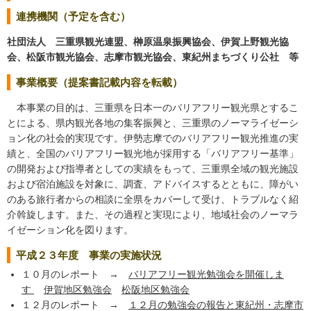
連携機関（予定を含む）
社団法人 三重県観光連盟、榊原温泉振興協会、伊賀上野観光協
会、松阪市観光協会、志摩市観光協会、東紀州まちづくり公社 等
事業概要（提案書記載内容を転載）
本事業の目的は、三重県を日本一のバリアフリー観光県とするこ
とによる、県内観光各地の集客振興と、三重県のノーマライゼーシ
ョン化の社会的実現です。伊勢志摩でのバリアフリー観光推進の実
績と、全国のバリアフリー観光地が採用する「バリアフリー基準」
の開発および指導者としての実績をもって、三重県全域の観光施設
および宿泊施設を対象に、調査、アドバイスするとともに、障がい
のある旅行者からの相談に全県をカバーして受け、トラブルなく紹
介斡旋します。また、その過程と実現により、地域社会のノーマラ
イゼーション化を図ります。
平成２３年度 事業の実施状況
１０月のレポート →
バリアフリー観光勉強会を開催しま
す
伊賀地区勉強会
松阪地区勉強会
１２月のレポート →
１２月の勉強会の報告と東紀州・志摩市