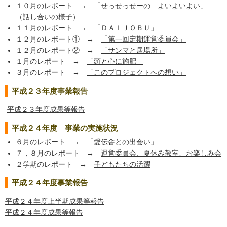
１０月のレポート →
「せっせっせーの よいよいよい」
（話し合いの様子）
１１月のレポート →
「ＤＡＩＪＯＢＵ」
１２月のレポート① →
「第一回定期運営委員会」
１２月のレポート② →
「サンマと居場所」
１月のレポート →
「頭と心に施肥」
３月のレポート →
「このプロジェクトへの想い」
平成２３年度事業報告
平成２３年度成果等報告
平成２４年度 事業の実施状況
６月のレポート →
「愛伝舎との出会い」
７，８月のレポート →
運営委員会、夏休み教室、お楽しみ会
２学期のレポート →
子どもたちの活躍
平成２４年度事業報告
平成２４年度上半期成果等報告
平成２４年度成果等報告