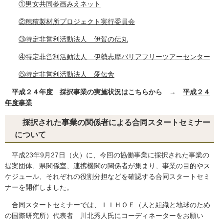
①男女共同参画みえネット
②穂積製材所プロジェクト実行委員会
③特定非営利活動法人 伊賀の伝丸
④特定非営利活動法人 伊勢志摩バリアフリーツアーセンター
⑤特定非営利活動法人 愛伝舎
平成２４年度 採択事業の実施状況はこちらから →
平成２４
年度事業
採択された事業の関係者による合同スタートセミナー
について
平成23年9月27日（火）に、今回の協働事業に採択された事業の
提案団体、県関係室、連携機関の関係者が集まり、事業の目的やス
ケジュール、それぞれの役割分担などを確認する合同スタートセミ
ナーを開催しました。
合同スタートセミナーでは、ＩＩＨＯＥ（人と組織と地球のため
の国際研究所）代表者 川北秀人氏にコーディネーターをお願い