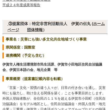
平成２４年度成果等報告
③提案団体：特定非営利活動法人 伊賀の伝丸 (
ホーム
ページ
団体情報
）
事業名：災害にも強い多文化共生地域づくり事業
県関係室：国際室
連携機関（予定も含む）
伊賀市人権生活環境部市民生活課、伊賀市小田地区住民自治協議
会、伊賀日本語の会、地元企業 等
事業概要（提案書記載内容を転載）
「言葉・文化・習慣の違う人々が、日常の付き合いを通し、災害
時にも協力し、助け合える関係を築く」ことを事業目的とします。
外国人登録者数が、全住民の１１％を超える伊賀市小田町（住民自
治協議会）をモデル地区とし、住民自治協議会・外国人住民・地元
企業・三重県・伊賀市・日本語ボランティアグループなどとの協議