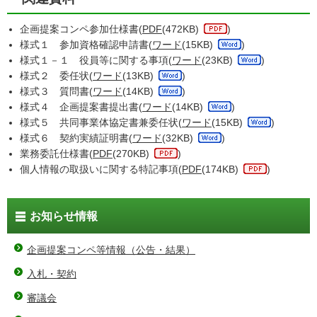
企画提案コンペ参加仕様書(
PDF
(472KB)
)
様式１ 参加資格確認申請書(
ワード
(15KB)
)
様式１－１ 役員等に関する事項(
ワード
(23KB)
)
様式２ 委任状(
ワード
(13KB)
)
様式３ 質問書(
ワード
(14KB)
)
様式４ 企画提案書提出書(
ワード
(14KB)
)
様式５ 共同事業体協定書兼委任状(
ワード
(15KB)
)
様式６ 契約実績証明書(
ワード
(32KB)
)
業務委託仕様書(
PDF
(270KB)
)
個人情報の取扱いに関する特記事項(
PDF
(174KB)
)
お知らせ情報
企画提案コンペ等情報（公告・結果）
入札・契約
審議会