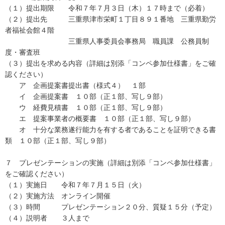
（１）提出期限 令和７年７月３日（木）１７時まで（必着）
（２）提出先 三重県津市栄町１丁目８９１番地 三重県勤労
者福祉会館４階
三重県人事委員会事務局 職員課 公務員制
度・審査班
（３）提出を求める内容（詳細は別添「コンペ参加仕様書」をご確
認ください）
ア 企画提案書提出書（様式４） １部
イ 企画提案書 １０部（正１部、写し９部）
ウ 経費見積書 １０部（正１部、写し９部）
エ 提案事業者の概要書 １０部（正１部、写し９部）
オ 十分な業務遂行能力を有する者であることを証明できる書
類 １０部（正１部、写し９部）
７ プレゼンテーションの実施（詳細は別添「コンペ参加仕様書」
をご確認ください）
（１）実施日 令和７年７月１５日（火）
（２）実施方法 オンライン開催
（３）時間 プレゼンテーション２０分、質疑１５分（予定）
（４）説明者 ３人まで