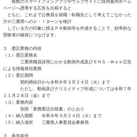
複数のスマートフォンアプリやウェブサイトに採用案内ホーム
ページへ誘導する広告を出稿すると
ともに、これまで公務員を就職・転職先として考えてこなかった
方や三重県へのＵ・Ｉターンを検討
している方の印象に残るＰＲ動画等を作成することで、効率的な
受験者の確保につなげます。
２ 委託業務の内容
（１）委託業務名
三重県職員採用にかかる動画作成及びＳＮＳ・Ｗｅｂ広告
による情報発信業務
（２）委託期間
契約締結日から令和８年３月２４日（火）まで
ただし、動画及びクリエイティブ作成については令和７年
１１月２８日（金）まで
（３）業務内容
別添「業務委託仕様書」のとおり
（４）納入期限 令和８年３月２４日（火）まで
（５）納入場所 三重県人事委員会事務局
３ 参加条件