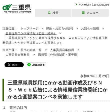
Foreign Languages
検索
メニュー
三重県公式ウェブ
サイト
現在位置：
トップページ
>
県政・お知らせ情報
>
お知らせ情報
>
企画提案コンペ等情報（公告・結果）
>
三重県職員採用にかかる動画作成及びＳＮＳ・Ｗｅｂ広告による情報発信業
務委託にかかる企画提案コンペを実施します
担当所属：
県庁の組織一覧 >
人事委員会事務局 >
人事委員会事務局
>
職員課（公務員制度・審査班）
令和07年05月29日
三重県職員採用にかかる動画作成及びＳＮ
Ｓ・Ｗｅｂ広告による情報発信業務委託にか
かる企画提案コンペを実施します
１ 業務の目的