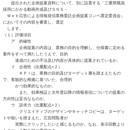
提出された企画提案資料について、別に設置する「三重県職員
採用にかかる動画作成及びＳＮＳ・
Ｗｅｂ広告による情報発信業務委託企画提案コンペ選定委員会」
においてその内容を審査し、選定
します。
（１）評価項目
ア 的確性
企画提案の内容は、業務の目的を理解し、仕様書に定める
要件をすべて満たしたうえで、目的
達成のための手法及び内容が具体的に提案されているか。
イ 企画性（比重配点×２）
ＫＰＩは、業務の目的及びターゲット層を踏まえたもの
で、客観的な根拠に基づいた、合理的
かつ効果的なものか。
また、効果検証と次年度以降の情報発信についての提案の
方向性は妥当なものか。
ウ 訴求力（比重配点×２）
クリエイティブのデザインやキャッチコピーは、ターゲッ
トや狙いを踏まえた、広告閲覧者が
実際にクリックしたいと感じるものか。なお、表示回数より