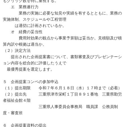
もクリック数を特に重視する。
エ 業務遂行力
業務の実施に必要な知見や実績を有するとともに、業務の
実施体制、スケジュールや工程管理
は適切に計画されているか。
オ 経費の妥当性
費用対効果の観点から事業予算額は妥当か。見積額及び積
算内訳や根拠は適当か。
（２）決定方法
提出された企画提案書について、書類審査及びプレゼンテーシ
ョン内容を総合的に評価したうえで
最優秀提案を選定します。
５ 企画提案コンペの参加申込
（１）提出期限 令和７年６月１８日（水）１７時まで（必着）
（２）提出先 三重県津市栄町１丁目８９１番地 三重県勤労
者福祉会館４階
三重県人事委員会事務局 職員課 公務員制
度・審査班
６ 企画提案資料の提出