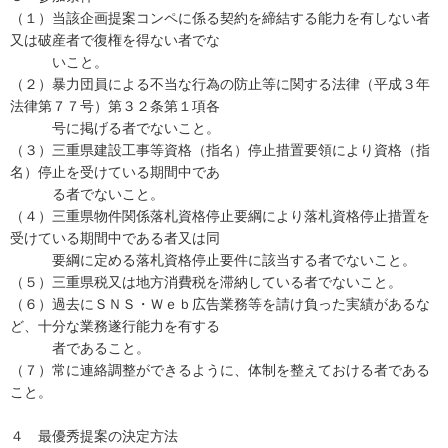
（１）当該企画提案コンペに係る契約を締結する能力を有しない者
又は破産者で復権を得ない者でな
いこと。
（２）暴力団員による不当な行為の防止等に関する法律（平成３年
法律第７７号）第３２条第１項各
号に掲げる者でないこと。
（３）三重県建設工事等資格（指名）停止措置要領により資格（指
名）停止を受けている期間中であ
る者でないこと。
（４）三重県物件関係落札資格停止要綱により落札資格停止措置を
受けている期間中である者又は同
要綱に定める落札資格停止要件に該当する者でないこと。
（５）三重県税又は地方消費税を滞納している者でないこと。
（６）過去にＳＮＳ・Ｗｅｂ広告業務等を請け負った実績があるな
ど、十分な業務遂行能力を有する
者であること。
（７）常に連絡調整ができるように、体制を整えておける者である
こと。
４ 最優秀提案の決定方法