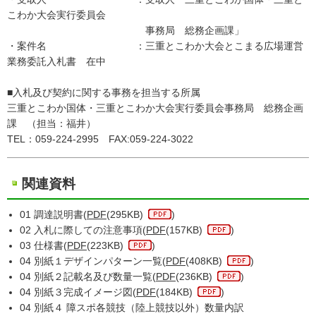
こわか大会実行委員会
事務局 総務企画課」
・案件名 ：三重とこわか大会とこまる広場運営
業務委託入札書 在中
■入札及び契約に関する事務を担当する所属
三重とこわか国体・三重とこわか大会実行委員会事務局 総務企画
課 （担当：福井）
TEL：059-224-2995 FAX:059-224-3022
関連資料
01 調達説明書(
PDF
(295KB)
)
02 入札に際しての注意事項(
PDF
(157KB)
)
03 仕様書(
PDF
(223KB)
)
04 別紙１デザインパターン一覧(
PDF
(408KB)
)
04 別紙２記載名及び数量一覧(
PDF
(236KB)
)
04 別紙３完成イメージ図(
PDF
(184KB)
)
04 別紙４ 障スポ各競技（陸上競技以外）数量内訳