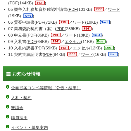
(
PDF
(144KB)
)
05 競争入札参加資格確認申請書(
PDF
(101KB)
／
ワード
(19KB)
)
06 質疑申請書(
PDF
(71KB)
／
ワード
(19KB)
)
07 業務委託契約書（案）(
PDF
(259KB)
)
08 申立書(
PDF
(86KB)
／
ワード
(18KB)
)
09 入札書(
PDF
(64KB)
／
エクセル
(11KB)
)
10 入札内訳書(
PDF
(59KB)
／
エクセル
(12KB)
)
11 契約実績証明書(
PDF
(84KB)
／
ワード
(16KB)
)
お知らせ情報
企画提案コンペ等情報（公告・結果）
入札・契約
審議会
職員採用
イベント・募集案内