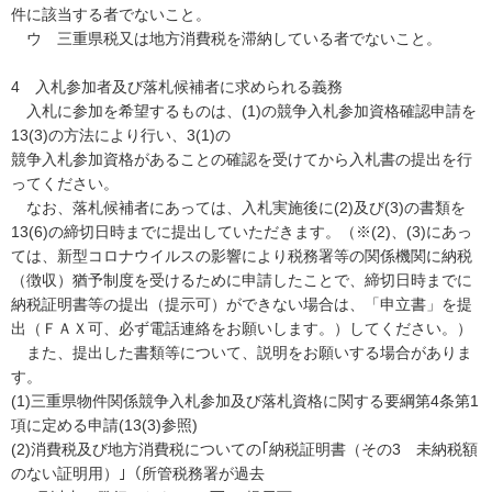
件に該当する者でないこと。
ウ 三重県税又は地方消費税を滞納している者でないこと。
4 入札参加者及び落札候補者に求められる義務
入札に参加を希望するものは、(1)の競争入札参加資格確認申請を
13(3)の方法により行い、3(1)の
競争入札参加資格があることの確認を受けてから入札書の提出を行
ってください。
なお、落札候補者にあっては、入札実施後に(2)及び(3)の書類を
13(6)の締切日時までに提出していただきます。（※(2)、(3)にあっ
ては、新型コロナウイルスの影響により税務署等の関係機関に納税
（徴収）猶予制度を受けるために申請したことで、締切日時までに
納税証明書等の提出（提示可）ができない場合は、「申立書」を提
出（ＦＡＸ可、必ず電話連絡をお願いします。）してください。）
また、提出した書類等について、説明をお願いする場合がありま
す。
(1)三重県物件関係競争入札参加及び落札資格に関する要綱第4条第1
項に定める申請(13(3)参照)
(2)消費税及び地方消費税についての｢納税証明書（その3 未納税額
のない証明用）｣（所管税務署が過去