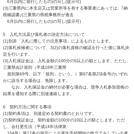
6月以内に発行したもの)の写し(提示可)
(3)三重県内に本支店又は営業所等を有する事業者にあっては、｢納
税確認書｣(三重県の県税事務所が過去
6月以内に発行したもの)の写し(提示可)
5 入札方法及び落札者の決定方法について
(1)別添「入札に際しての注意事項」によるものとします。
(2)落札候補者について、3(2)の落札資格の確認を行った後に落札決
定を行います。
(3)入札保証金は、入札金額の100分の5以上の額とします。ただし、
三重県会計規則（平成18年三重県
規則第69号。以下「規則」という。）第67条第2項各号のいずれ
かに該当する場合は、免除します。
なお、入札保証金の納付が必要な場合は、競争入札参加資格の
結果を通知する際に別途連絡します。
6 契約方法に関する事項
(1)契約条項は、別途定める契約書のとおりです。
(2)契約保証金は、契約金額の100分の10以上の額とします。ただ
し、会社更生法（平成14年法律第
154号）第17条の規定による更生手続開始の申立てをしている者