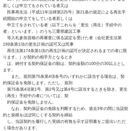
若しくは申立てをされている者又は
民事再生法（平成11年法律第225号）第21条の規定による再生手
続開始の申立てをしている者若しくは
申立てをされている者（以下これらを「更生（再生）手続中の
者」といいます。）のうち三重県建設工事
等入札参加資格の再審査に係る認定を受けた者（会社更生法第
199条第1項の更生計画の認可又は民事
再生法第174条第1項の再生計画の認可が決定されるまでの者に限
ります。）が契約の相手方となるとき
は、納付する契約保証金の額は、契約金額の100分の30以上とし
ます。
また、規則第75条第4項各号のいずれかに該当する場合は、契
約保証金を免除します。ただし、規則
第75条第4項第1号、第2号又は第4号に該当するときを除き、更生
（再生）手続中の者については、契
約保証金を免除しません。
なお、契約保証金の免除を判断するため、過去3年の間に当該契
約と規模をほぼ同じくする契約を締結
し、当該契約を履行した実績の有無を示す証明書をご提出いただ
く場合があります。