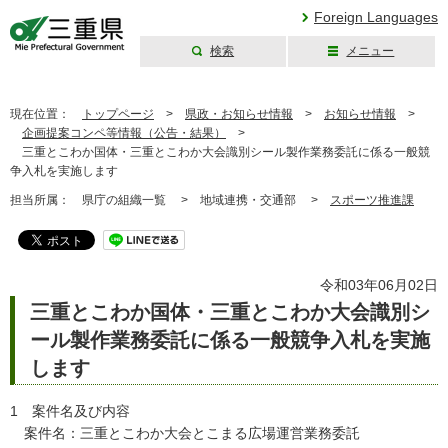
Foreign Languages
検索
メニュー
三重県公式ウェブ
サイト
現在位置：
トップページ
>
県政・お知らせ情報
>
お知らせ情報
>
企画提案コンペ等情報（公告・結果）
>
三重とこわか国体・三重とこわか大会識別シール製作業務委託に係る一般競
争入札を実施します
担当所属：
県庁の組織一覧 >
地域連携・交通部 >
スポーツ推進課
令和03年06月02日
三重とこわか国体・三重とこわか大会識別シ
ール製作業務委託に係る一般競争入札を実施
します
1 案件名及び内容
案件名：三重とこわか大会とこまる広場運営業務委託