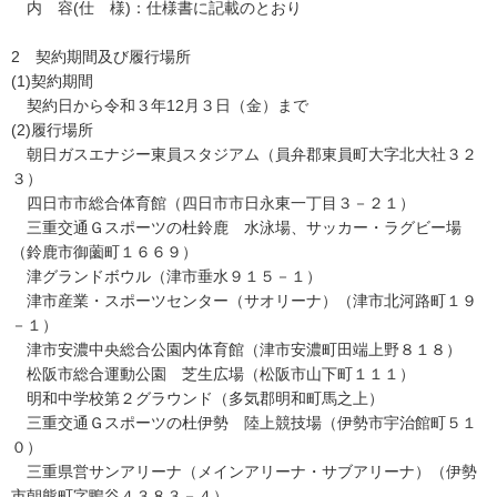
内 容(仕 様)：仕様書に記載のとおり
2 契約期間及び履行場所
(1)契約期間
契約日から令和３年12月３日（金）まで
(2)履行場所
朝日ガスエナジー東員スタジアム（員弁郡東員町大字北大社３２
３）
四日市市総合体育館（四日市市日永東一丁目３－２１）
三重交通Ｇスポーツの杜鈴鹿 水泳場、サッカー・ラグビー場
（鈴鹿市御薗町１６６９）
津グランドボウル（津市垂水９１５－１）
津市産業・スポーツセンター（サオリーナ）（津市北河路町１９
－１）
津市安濃中央総合公園内体育館（津市安濃町田端上野８１８）
松阪市総合運動公園 芝生広場（松阪市山下町１１１）
明和中学校第２グラウンド（多気郡明和町馬之上）
三重交通Ｇスポーツの杜伊勢 陸上競技場（伊勢市宇治館町５１
０）
三重県営サンアリーナ（メインアリーナ・サブアリーナ）（伊勢
市朝熊町字鴨谷４３８３－４）