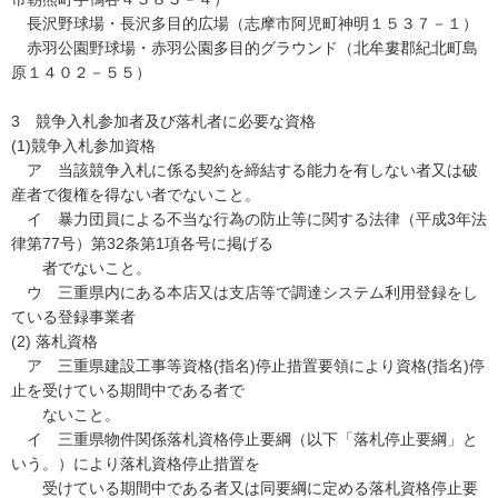
長沢野球場・長沢多目的広場（志摩市阿児町神明１５３７－１）
赤羽公園野球場・赤羽公園多目的グラウンド（北牟婁郡紀北町島
原１４０２－５５）
3 競争入札参加者及び落札者に必要な資格
(1)競争入札参加資格
ア 当該競争入札に係る契約を締結する能力を有しない者又は破
産者で復権を得ない者でないこと。
イ 暴力団員による不当な行為の防止等に関する法律（平成3年法
律第77号）第32条第1項各号に掲げる
者でないこと。
ウ 三重県内にある本店又は支店等で調達システム利用登録をし
ている登録事業者
(2) 落札資格
ア 三重県建設工事等資格(指名)停止措置要領により資格(指名)停
止を受けている期間中である者で
ないこと。
イ 三重県物件関係落札資格停止要綱（以下「落札停止要綱」と
いう。）により落札資格停止措置を
受けている期間中である者又は同要綱に定める落札資格停止要