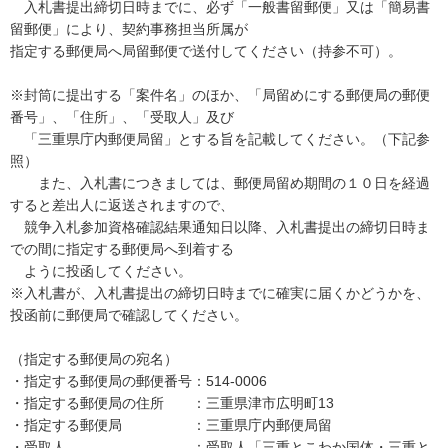
入札書提出締切日時までに、必ず「一般書留郵便」又は「簡易書
留郵便」により、契約事務担当所属が
指定する郵便局へ局留郵便で送付してください（持参不可）。
※封筒に提出する「案件名」のほか、「局留めにする郵便局の郵便
番号」、「住所」、「受取人」及び
「三重県庁内郵便局留」とする旨を記載してください。（下記参
照）
また、入札書につきましては、郵便局留め期間の１０日を経過
すると差出人に返送されますので、
競争入札参加資格確認結果通知日以降、入札書提出の締切日時ま
での間に指定する郵便局へ到着する
ように投函してください。
※入札書が、入札書提出の締切日時までに確実に届くかどうかを、
投函前に郵便局で確認してください。
（指定する郵便局の宛名）
・指定する郵便局の郵便番号：514-0006
・指定する郵便局の住所 ：三重県津市広明町13
・指定する郵便局 ：三重県庁内郵便局留
・受取人 ：受取人「三重とこわか国体・三重と