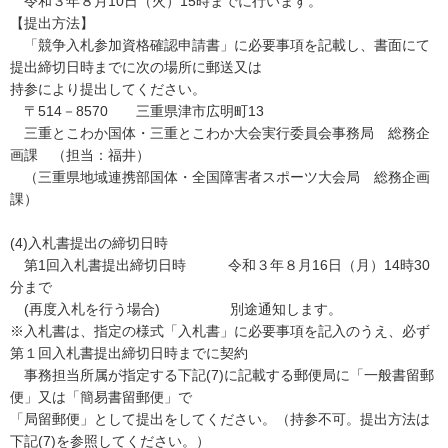
令和３年８月10日（火）15時までに行います。
【提出方法】
「競争入札参加資格確認申請書」に必要事項を記載し、書面にて
提出締切日時までに次の場所に郵送又は
持参により提出してください。
〒514－8570 三重県津市広明町13
三重とこわか国体・三重とこわか大会実行委員会事務局 総務企
画課 （担当：福井）
（三重県地域連携部国体・全国障害者スポーツ大会局 総務企画
課）
(4)入札書提出の締切日時
第1回入札書提出締切日時 令和３年８月16日（月）14時30
分まで
(再度入札を行う場合) 別途通知します。
※入札書は、指定の様式「入札書」に必要事項を記入のうえ、必ず
第１回入札書提出締切日時までに契約
事務担当所属が指定する下記(7)に記載する郵便局に「一般書留郵
便」又は「簡易書留郵便」で
「局留郵便」として提出をしてください。（持参不可。提出方法は
下記(7)を参照してください。）