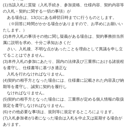
(1)当該入札に質疑（入札手続き、参加資格、仕様内容、契約内容等
の入札・契約に関する一切の事項）が
ある場合は、13(1)にある締切日時までに行うものとします。
（※回答に時間がかかる場合がありますので、お早めにお願いい
たします。）
(2)本件入札の事項その他に関し疑義がある場合は、契約事務担当所
属に説明を求め、十分ご承知おきくだ
さい。入札後、不明な点があったことを理由として異議を申し立
てることはできません。
(3)本件入札の参加にあたり、国内の法律及び三重県における諸規程
を遵守し、仕様書等に基づき適正な
入札を行わなければなりません。
(4)契約の相手方となった場合には、仕様書に記載された内容及び納
期等を遵守し、誠実に契約を履行し
なければなりません。
(5)契約の相手方となった場合には、三重県が定める個人情報の取扱
規定を遵守しなければなりません。
(6)その他必要な事項は、規則等に規定するところによります。
(7)入札参加者が1者になった場合は入札を中止又は延期する場合が
あります。