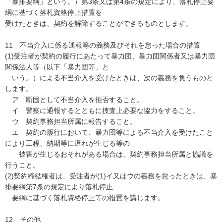
「暴排要綱」という。）第3条又は第4条の規定により、落札停止要
綱に基づく落札資格停止措置を
受けたときは、契約を解除することができるものとします。
11 不当介入に係る通報等の義務及びそれを怠った場合の措置
(1)受注者が契約の履行にあたって暴力団、暴力団関係者又は暴力団
関係法人等（以下「暴力団等」と
いう。）による不当介入を受けたときは、次の義務を負うものと
します。
ア 断固として不当介入を拒否すること。
イ 警察に通報するとともに捜査上必要な協力をすること。
ウ 契約事務担当所属に報告すること。
エ 契約の履行において、暴力団等による不当介入を受けたこと
により工程、納期等に遅れが生じる等の
被害が生じるおそれがある場合は、契約事務担当所属と協議を
行うこと。
(2)契約締結権者は、受注者が(1)イ又はウの義務を怠ったときは、暴
排要綱第7条の規定により落札停止
要綱に基づく落札資格停止等の措置を講じます。
12 その他