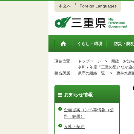
本文へ
Foreign Languages
三重県公式ウェブサイト
くらし・環境
防災・防
トップペ
ージ
現在位置：
トップページ
>
県政・お知
令和７年度「三重の里いなか旅の
担当所属：
県庁の組織一覧 >
農林水産
お知らせ情報
企画提案コンペ等情報（公
告・結果）
入札・契約