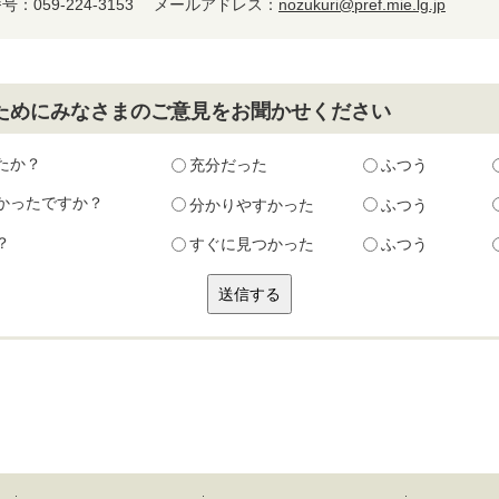
：059-224-3153
メールアドレス：
nozukuri@pref.mie.lg.jp
ためにみなさまのご意見をお聞かせください
たか？
充分だった
ふつう
かったですか？
分かりやすかった
ふつう
？
すぐに見つかった
ふつう