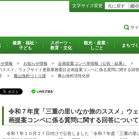
文字サイズ変更
元に戻す
縮小
サイ
健康・福祉・
スポーツ・
観光・産業・
犯
まちづく
子ども
教育・文化
しごと
らせ情報
>
お知らせ情報
>
企画提案コンペ等情報（公告・結果）
>
ススメ」ウェブサイト更新業務委託企画提案コンペに係る質問に関する回
部 >
農山漁村づくり課
>
農山漁村活性化班
令和７年度「三重の里いなか旅のススメ」ウェ
画提案コンペに係る質問に関する回答について
令和７年１０月２７日付けで公告しました「令和７年度「三重の里