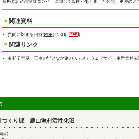
業務委託企画提案コンペ」に関して質問がありましたので、別添のと
関連資料
質問に対する回答(
PDF
(61KB)
)
関連リンク
令和７年度「三重の里いなか旅のススメ」ウェブサイト更新業務委
先
村づくり課 農山漁村活性化班
6階）