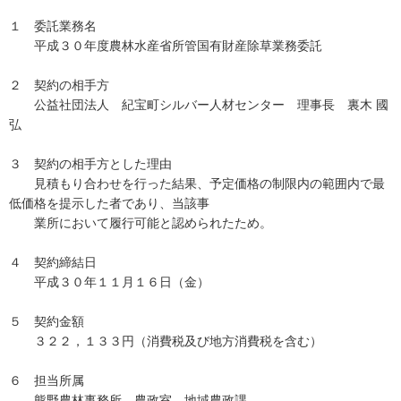
１ 委託業務名
平成３０年度農林水産省所管国有財産除草業務委託
２ 契約の相手方
公益社団法人 紀宝町シルバー人材センター 理事長 裏木 國
弘
３ 契約の相手方とした理由
見積もり合わせを行った結果、予定価格の制限内の範囲内で最
低価格を提示した者であり、当該事
業所において履行可能と認められたため。
４ 契約締結日
平成３０年１１月１６日（金）
５ 契約金額
３２２，１３３円（消費税及び地方消費税を含む）
６ 担当所属
熊野農林事務所 農政室 地域農政課