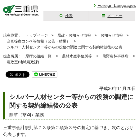
Foreign Languages
検索
メニュー
三重県公式ウェブ
サイト
現在位置：
トップページ
>
県政・お知らせ情報
>
お知らせ情報
>
企画提案コンペ等情報（公告・結果）
>
シルバー人材センター等からの役務の調達に関する契約締結後の公表
担当所属：
県庁の組織一覧 >
農林水産事務所等 >
熊野農林事務所
>
農政室(地域農政課)
平成30年11月20日
シルバー人材センター等からの役務の調達に
関する契約締結後の公表
除草（草刈）業務
三重県会計規則第７３条第２項第３号の規定に基づき、次のとおり
公表します。