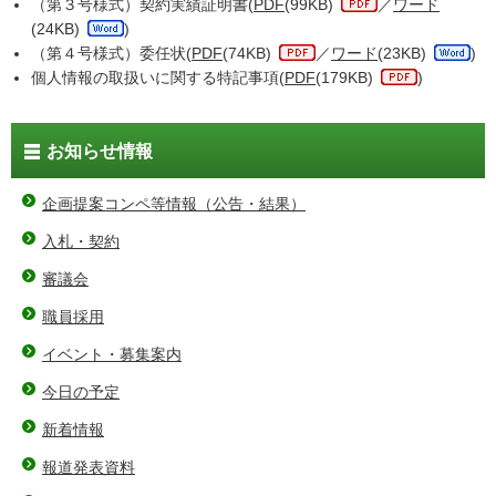
（第３号様式）契約実績証明書(
PDF
(99KB)
／
ワード
(24KB)
)
（第４号様式）委任状(
PDF
(74KB)
／
ワード
(23KB)
)
個人情報の取扱いに関する特記事項(
PDF
(179KB)
)
お知らせ情報
企画提案コンペ等情報（公告・結果）
入札・契約
審議会
職員採用
イベント・募集案内
今日の予定
新着情報
報道発表資料