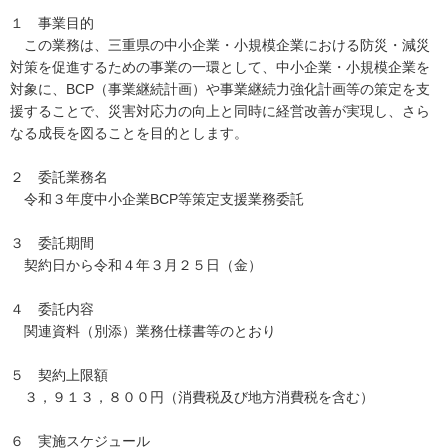
１ 事業目的
この業務は、三重県の中小企業・小規模企業における防災・減災
対策を促進するための事業の一環として、中小企業・小規模企業を
対象に、BCP（事業継続計画）や事業継続力強化計画等の策定を支
援することで、災害対応力の向上と同時に経営改善が実現し、さら
なる成長を図ることを目的とします。
２ 委託業務名
令和３年度中小企業BCP等策定支援業務委託
３ 委託期間
契約日から令和４年３月２５日（金）
４ 委託内容
関連資料（別添）業務仕様書等のとおり
５ 契約上限額
３，９１３，８００円（消費税及び地方消費税を含む）
６ 実施スケジュール