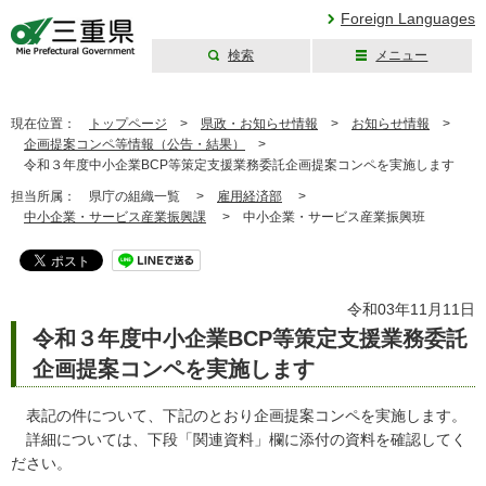
Foreign Languages
検索
メニュー
三重県公式ウェブ
サイト
現在位置：
トップページ
>
県政・お知らせ情報
>
お知らせ情報
>
企画提案コンペ等情報（公告・結果）
>
令和３年度中小企業BCP等策定支援業務委託企画提案コンペを実施します
担当所属：
県庁の組織一覧 >
雇用経済部
>
中小企業・サービス産業振興課
>
中小企業・サービス産業振興班
令和03年11月11日
令和３年度中小企業BCP等策定支援業務委託
企画提案コンペを実施します
表記の件について、下記のとおり企画提案コンペを実施します。
詳細については、下段「関連資料」欄に添付の資料を確認してく
ださい。