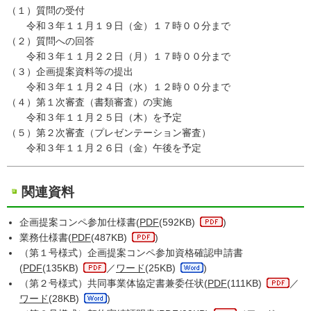
（１）質問の受付
令和３年１１月１９日（金）１７時００分まで
（２）質問への回答
令和３年１１月２２日（月）１７時００分まで
（３）企画提案資料等の提出
令和３年１１月２４日（水）１２時００分まで
（４）第１次審査（書類審査）の実施
令和３年１１月２５日（木）を予定
（５）第２次審査（プレゼンテーション審査）
令和３年１１月２６日（金）午後を予定
関連資料
企画提案コンペ参加仕様書(
PDF
(592KB)
)
業務仕様書(
PDF
(487KB)
)
（第１号様式）企画提案コンペ参加資格確認申請書
(
PDF
(135KB)
／
ワード
(25KB)
)
（第２号様式）共同事業体協定書兼委任状(
PDF
(111KB)
／
ワード
(28KB)
)