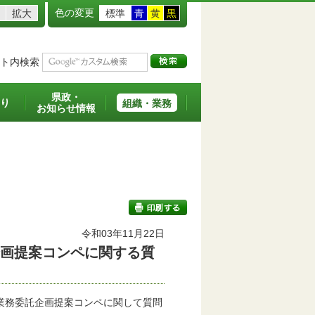
色の変更
拡大
標準
青
黄
黒
ト内検索
県政・
り
組織・業務
お知らせ情報
班
令和03年11月22日
企画提案コンペに関する質
印刷する
業務委託企画提案コンペに関して質問