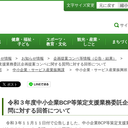
文字サイズ変更
元に戻す
縮小
サイ
健康・福祉・
スポーツ・
観光・産業・
犯
まちづく
子ども
教育・文化
しごと
らせ情報
>
お知らせ情報
>
企画提案コンペ等情報（公告・結果）
>
支援業務委託企画提案コンペに関する質問に対する回答について
部
>
中小企業・サービス産業振興課
>
中小企業・サービス産業振興
令和３年度中小企業BCP等策定支援業務委託
問に対する回答について
令和３年１１月１１日付で公告しました、中小企業BCP等策定支援