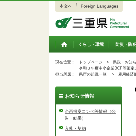
本文へ
Foreign Languages
三重県公式ウェブサイト
くらし・環境
防災・防
トップペ
ージ
現在位置：
トップページ
>
県政・お知
令和３年度中小企業BCP等策定
担当所属：
県庁の組織一覧 >
雇用経済
お知らせ情報
企画提案コンペ等情報（公
告・結果）
入札・契約