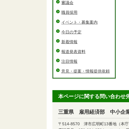
審議会
職員採用
イベント・募集案内
今日の予定
新着情報
報道発表資料
注目情報
意見・提案・情報提供依頼
本ページに関する問い合わせ
三重県 雇用経済部 中小企
〒514-8570
津市広明町13番地（本庁