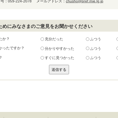
：059-224-2078
メールアドレス：
chusho@pref.mie.lg.jp
ためにみなさまのご意見をお聞かせください
たか？
充分だった
ふつう
かったですか？
分かりやすかった
ふつう
？
すぐに見つかった
ふつう