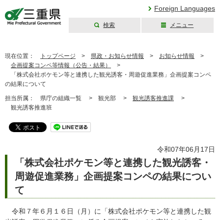
Foreign Languages
検索
メニュー
三重県公式ウェブ
サイト
現在位置：
トップページ
>
県政・お知らせ情報
>
お知らせ情報
>
企画提案コンペ等情報（公告・結果）
>
「株式会社ポケモン等と連携した観光誘客・周遊促進業務」企画提案コンペ
の結果について
担当所属：
県庁の組織一覧 >
観光部 >
観光誘客推進課
>
観光誘客推進班
令和07年06月17日
「株式会社ポケモン等と連携した観光誘客・
周遊促進業務」企画提案コンペの結果につい
て
令和７年６月１６日（月）に「株式会社ポケモン等と連携した観