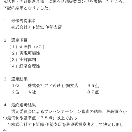
光誘客・周遊促進業務」に係る企画提案コンペを実施したところ、
下記の結果となりました。
１ 最優秀提案者
株式会社アド近鉄 伊勢支店
２ 選定項目
（１）企画性（×２）
（２）実現可能性
（３）実施体制
（４）経済合理性
３ 選定結果
１位 株式会社アド近鉄 伊勢支店 ９５点
２位 Ａ社 ８７点
４ 最終選考結果
選定委員会によるプレゼンテーション審査の結果、最高得点か
つ最低制限基準点（７５点）以上であっ
た株式会社アド近鉄 伊勢支店を最優秀提案者として決定しまし
た。