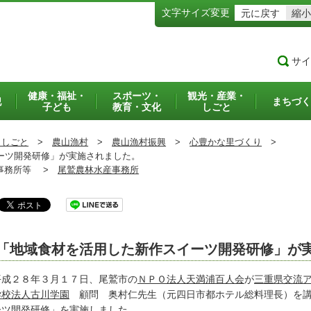
文字サイズ変更
元に戻す
縮小
サイ
健康・福祉・
スポーツ・
観光・産業・
犯
まちづく
子ども
教育・文化
しごと
・しごと
>
農山漁村
>
農山漁村振興
>
心豊かな里づくり
>
ーツ開発研修」が実施されました。
務所等 >
尾鷲農林水産事務所
「地域食材を活用した新作スイーツ開発研修」が
成２８年３月１７日、尾鷲市の
ＮＰＯ法人天満浦百人会
が
三重県交流
学校法人古川学園
顧問 奥村仁先生（元四日市都ホテル総料理長）を講
ーツ開発研修」を実施しました。