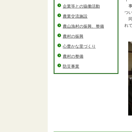
事
企業等との協働活動
つ
農業交流施設
同
れ
農山漁村の振興、整備
農村の振興
心豊かな里づくり
農村の整備
防災事業