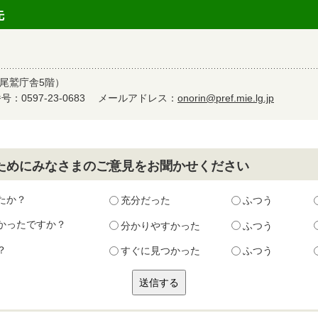
先
尾鷲庁舎5階）
：0597-23-0683
メールアドレス：
onorin@pref.mie.lg.jp
ためにみなさまのご意見をお聞かせください
たか？
充分だった
ふつう
かったですか？
分かりやすかった
ふつう
？
すぐに見つかった
ふつう