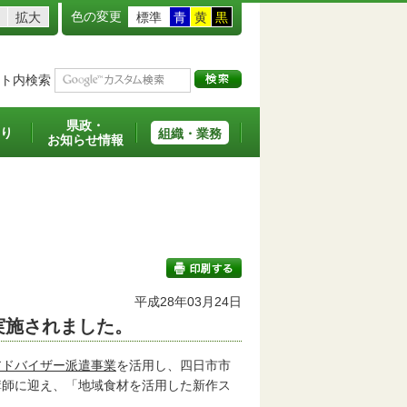
色の変更
拡大
標準
青
黄
黒
ト内検索
県政・
り
組織・業務
お知らせ情報
平成28年03月24日
実施されました。
印刷する
アドバイザー派遣事業
を活用し、四日市市
師に迎え、「地域食材を活用した新作ス