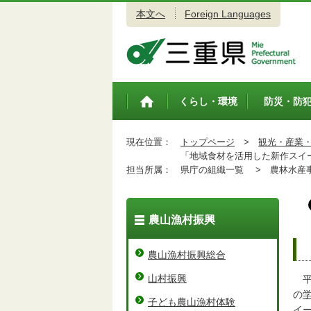
本文へ
Foreign Languages
三重県公式ウェブサイト
くらし・環境
防災・防
トップペ
ージ
現在位置：
トップページ
>
観光・産業
「地域食材を活用した新作スイ
担当所属：
県庁の組織一覧 >
農林水産事
農山漁村振興
農山漁村振興総合
山村振興
平
の
子ども農山漁村体験
イ