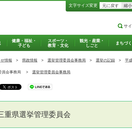
文字サイズ変更
元に戻す
縮小
サイ
健康・福祉・
スポーツ・
観光・産業・
犯
まちづく
子ども
教育・文化
しごと
らせ情報
>
県政情報
>
選挙管理委員会事務局
>
選挙の記録
>
平成
員会事務局 >
選挙管理委員会事務局
三重県選挙管理委員会