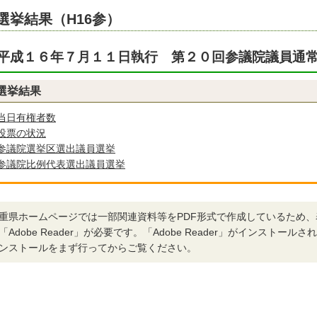
選挙結果（H16参）
平成１６年７月１１日執行 第２０回参議院議員通
選挙結果
当日有権者数
投票の状況
参議院選挙区選出議員選挙
参議院比例代表選出議員選挙
重県ホームページでは一部関連資料等をPDF形式で作成しているため
「Adobe Reader」が必要です。「Adobe Reader」がインストー
ンストールをまず行ってからご覧ください。