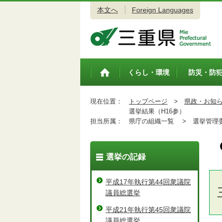
本文へ
Foreign Languages
三重県公式ウェブサイト
くらし・環境
防災・防
トップペ
ージ
現在位置：
トップページ
>
県政・お知
選挙結果（H16参）
担当所属：
県庁の組織一覧 >
選挙管理委
選挙の記録
平成17年執行第44回衆議院
議員総選挙
平成21年執行第45回衆議院
議員総選挙