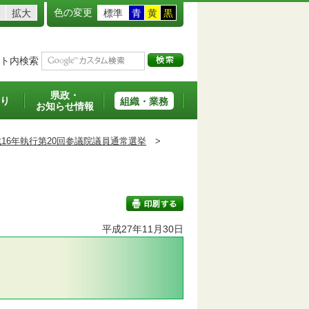
色の変更
拡大
標準
青
黄
黒
ト内検索
県政・
り
組織・業務
お知らせ情報
16年執行第20回参議院議員通常選挙
>
平成27年11月30日
印刷する