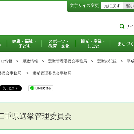
文字サイズ変更
元に戻す
縮小
サイ
健康・福祉・
スポーツ・
観光・産業・
犯
まちづく
子ども
教育・文化
しごと
らせ情報
>
県政情報
>
選挙管理委員会事務局
>
選挙の記録
>
平成
員会事務局 >
選挙管理委員会事務局
三重県選挙管理委員会