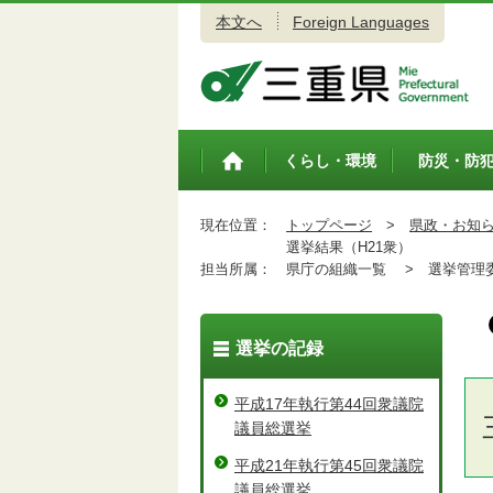
本文へ
Foreign Languages
三重県公式ウェブサイト
くらし・環境
防災・防
トップペ
ージ
現在位置：
トップページ
>
県政・お知
選挙結果（H21衆）
担当所属：
県庁の組織一覧 >
選挙管理委
選挙の記録
平成17年執行第44回衆議院
議員総選挙
平成21年執行第45回衆議院
議員総選挙