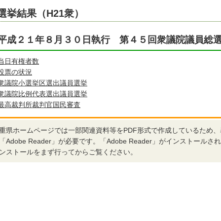
選挙結果（H21衆）
平成２１年８月３０日執行 第４５回衆議院議員総
当日有権者数
投票の状況
衆議院小選挙区選出議員選挙
衆議院比例代表選出議員選挙
最高裁判所裁判官国民審査
重県ホームページでは一部関連資料等をPDF形式で作成しているため
「Adobe Reader」が必要です。「Adobe Reader」がインストー
ンストールをまず行ってからご覧ください。