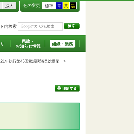
色の変更
拡大
標準
青
黄
黒
ト内検索
県政・
り
組織・業務
お知らせ情報
21年執行第45回衆議院議員総選挙
>
印刷する