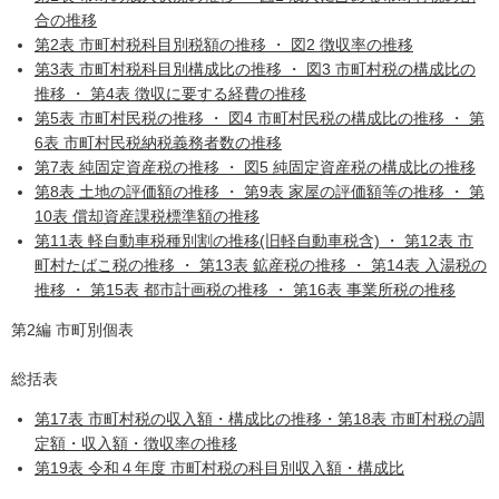
合の推移
第2表 市町村税科目別税額の推移 ・ 図2 徴収率の推移
第3表 市町村税科目別構成比の推移 ・ 図3 市町村税の構成比の
推移 ・ 第4表 徴収に要する経費の推移
第5表 市町村民税の推移 ・ 図4 市町村民税の構成比の推移 ・ 第
6表 市町村民税納税義務者数の推移
第7表 純固定資産税の推移 ・ 図5 純固定資産税の構成比の推移
第8表 土地の評価額の推移 ・ 第9表 家屋の評価額等の推移 ・ 第
10表 償却資産課税標準額の推移
第11表 軽自動車税種別割の推移(旧軽自動車税含) ・ 第12表 市
町村たばこ税の推移 ・ 第13表 鉱産税の推移 ・ 第14表 入湯税の
推移 ・ 第15表 都市計画税の推移 ・ 第16表 事業所税の推移
第2編 市町別個表
総括表
第17表 市町村税の収入額・構成比の推移・第18表 市町村税の調
定額・収入額・徴収率の推移
第19表 令和４年度 市町村税の科目別収入額・構成比