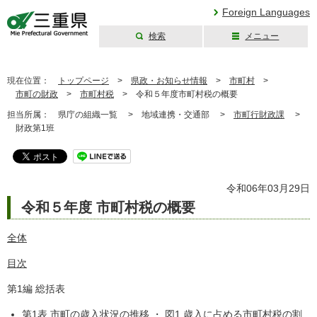
Foreign Languages
検索
メニュー
三重県公式ウェブ
サイト
現在位置：
トップページ
>
県政・お知らせ情報
>
市町村
>
市町の財政
>
市町村税
>
令和５年度市町村税の概要
担当所属：
県庁の組織一覧 >
地域連携・交通部 >
市町行財政課
>
財政第1班
令和06年03月29日
令和５年度 市町村税の概要
全体
目次
第1編 総括表
第1表 市町の歳入状況の推移 ・ 図1 歳入に占める市町村税の割