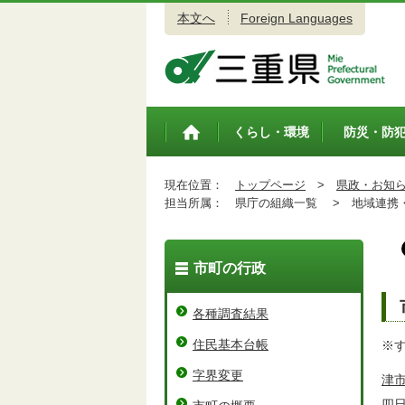
本文へ
Foreign Languages
三重県公式ウェブサイト
くらし・環境
防災・防
トップペ
ージ
現在位置：
トップページ
>
県政・お知
担当所属：
県庁の組織一覧 >
地域連携・
市町の行政
各種調査結果
住民基本台帳
※す
字界変更
津
四