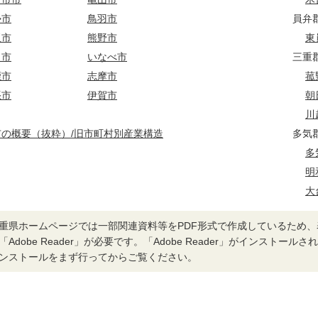
勢市
鳥羽市
員弁
阪市
熊野市
東
名市
いなべ市
三重
鹿市
志摩市
菰
張市
伊賀市
朝
川
市の概要（抜粋）/旧市町村別産業構造
多気
多
明
大
重県ホームページでは一部関連資料等をPDF形式で作成しているため
「Adobe Reader」が必要です。「Adobe Reader」がインストー
ンストールをまず行ってからご覧ください。