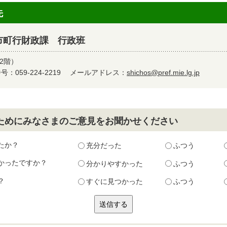
先
市町行財政課 行政班
2階）
：059-224-2219
メールアドレス：
shichos@pref.mie.lg.jp
ためにみなさまのご意見をお聞かせください
たか？
充分だった
ふつう
かったですか？
分かりやすかった
ふつう
？
すぐに見つかった
ふつう