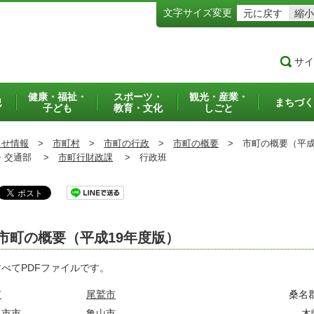
文字サイズ変更
元に戻す
縮小
サイ
健康・福祉・
スポーツ・
観光・産業・
犯
まちづく
子ども
教育・文化
しごと
らせ情報
>
市町村
>
市町の行政
>
市町の概要
>
市町の概要（平成
交通部 >
市町行財政課
>
行政班
市町の概要（平成19年度版）
べてPDFファイルです。
市
尾鷲市
桑名
日市市
亀山市
木