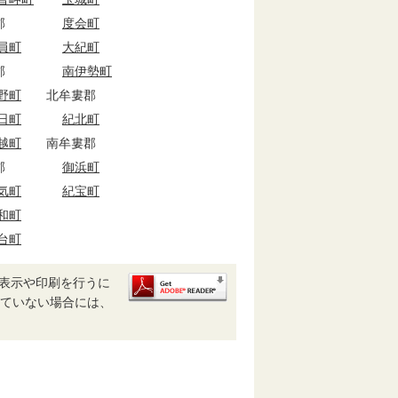
郡
度会町
員町
大紀町
郡
南伊勢町
野町
北牟婁郡
日町
紀北町
越町
南牟婁郡
郡
御浜町
気町
紀宝町
和町
台町
、表示や印刷を行うに
ルされていない場合には、