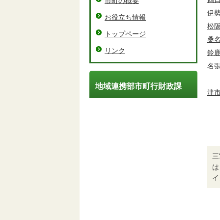
市町の概要
伊
お役立ち情報
松
トップページ
桑
リンク
鈴
名
地域連携部市町行財政課
津
三
は
イ