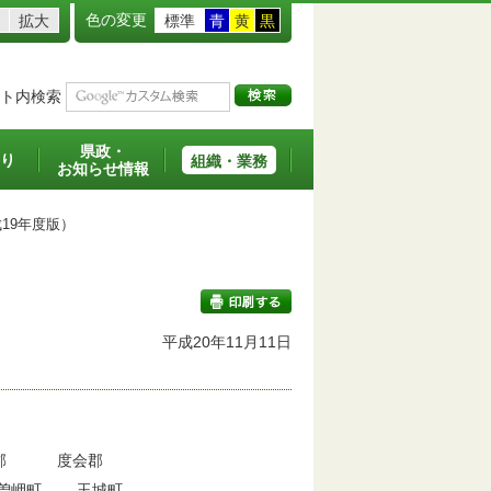
色の変更
拡大
標準
青
黄
黒
ト内検索
県政・
り
組織・業務
お知らせ情報
19年度版）
平成20年11月11日
印刷する
郡
度会郡
曽岬町
玉城町