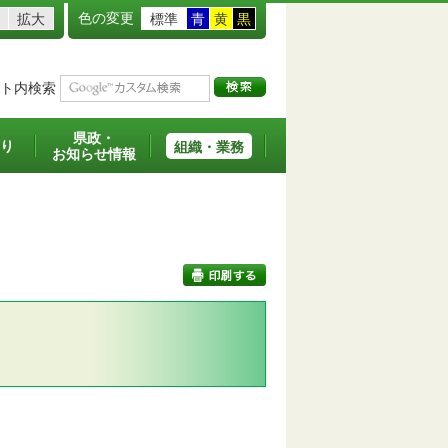
色の変更
拡大
標準
青
黄
黒
ト内検索
県政・
り
組織・業務
お知らせ情報
印刷する