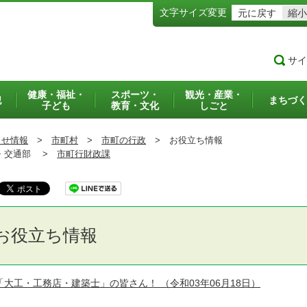
文字サイズ変更
元に戻す
縮小
サイ
健康・福祉・
スポーツ・
観光・産業・
犯
まちづく
子ども
教育・文化
しごと
らせ情報
>
市町村
>
市町の行政
>
お役立ち情報
交通部 >
市町行財政課
お役立ち情報
「大工・工務店・建築士」の皆さん！
（令和03年06月18日）