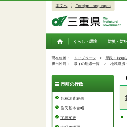
本文へ
Foreign Languages
三重県公式ウェブサイト
くらし・環境
防災・防
トップペ
ージ
現在位置：
トップページ
>
県政・お知
担当所属：
県庁の組織一覧 >
地域連携・
市町の行政
各種調査結果
住民基本台帳
字界変更