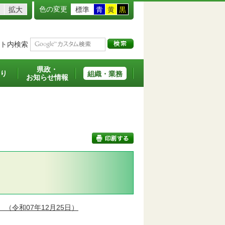
色の変更
拡大
標準
青
黄
黒
ト内検索
県政・
り
組織・業務
お知らせ情報
印刷する
）
（令和07年12月25日）