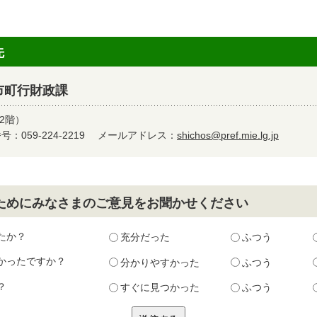
先
市町行財政課
2階）
：059-224-2219
メールアドレス：
shichos@pref.mie.lg.jp
ためにみなさまのご意見をお聞かせください
たか？
充分だった
ふつう
かったですか？
分かりやすかった
ふつう
？
すぐに見つかった
ふつう