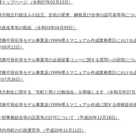
課トップページ
（令和07年02月13日）
地方独立行政法人の設立、定款の変更、解散及び合併の認可基準等につ
行政改革等の取組
（令和03年04月09日）
業務可視化等モデル事業及びRPA導入マニュアル作成業務委託における
年09月12日）
業務可視化等モデル事業等の企画提案コンペに関する質問への回答につ
業務可視化等モデル事業及びRPA導入マニュアル作成業務委託における
年07月26日）
地方創生に関する「市町と県との勉強会」を開催します
（令和元年07月
業務可視化等モデル事業及びRPA導入マニュアル作成に関する情報提供依
一部事務組合等の設置等の許可について
（平成26年12月18日）
県内市町の行政運営等
（平成20年11月11日）