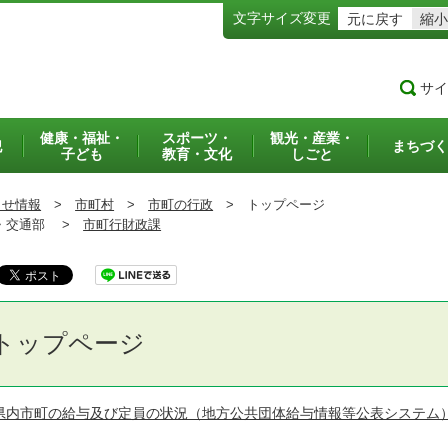
文字サイズ変更
元に戻す
縮小
サイ
健康・福祉・
スポーツ・
観光・産業・
犯
まちづく
子ども
教育・文化
しごと
らせ情報
>
市町村
>
市町の行政
>
トップページ
交通部 >
市町行財政課
トップページ
県内市町の給与及び定員の状況（地方公共団体給与情報等公表システム