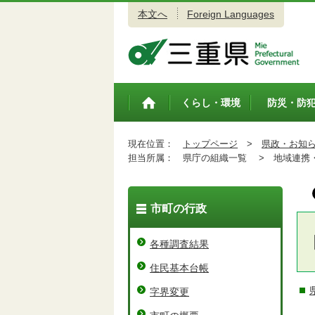
本文へ
Foreign Languages
三重県公式ウェブサイト
くらし・環境
防災・防
トップペ
ージ
現在位置：
トップページ
>
県政・お知
担当所属：
県庁の組織一覧 >
地域連携・
市町の行政
各種調査結果
住民基本台帳
字界変更