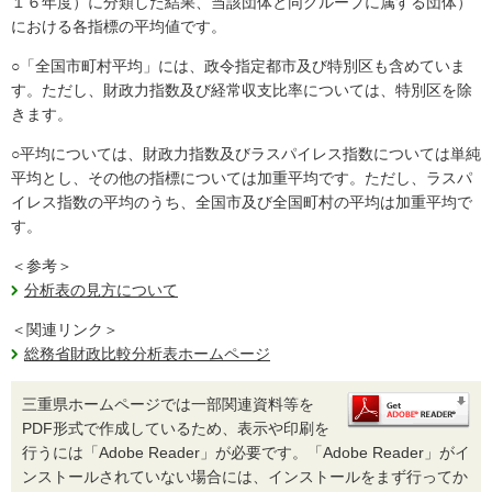
１６年度）に分類した結果、当該団体と同グループに属する団体）
における各指標の平均値です。
○「全国市町村平均」には、政令指定都市及び特別区も含めていま
す。ただし、財政力指数及び経常収支比率については、特別区を除
きます。
○平均については、財政力指数及びラスパイレス指数については単純
平均とし、その他の指標については加重平均です。ただし、ラスパ
イレス指数の平均のうち、全国市及び全国町村の平均は加重平均で
す。
＜参考＞
分析表の見方について
＜関連リンク＞
総務省財政比較分析表ホームページ
三重県ホームページでは一部関連資料等を
PDF形式で作成しているため、表示や印刷を
行うには「Adobe Reader」が必要です。「Adobe Reader」がイ
ンストールされていない場合には、インストールをまず行ってか