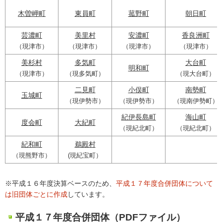
木曽岬町
東員町
菰野町
朝日町
芸濃町
美里村
安濃町
香良洲町
（現津市）
（現津市）
（現津市）
（現津市）
美杉村
多気町
大台町
明和町
（現津市）
（現多気町）
（現大台町）
二見町
小俣町
南勢町
玉城町
（現伊勢市）
（現伊勢市）
（現南伊勢町）
紀伊長島町
海山町
度会町
大紀町
（現紀北町）
（現紀北町）
紀和町
鵜殿村
（現熊野市）
(現紀宝町）
※平成１６年度決算ベースのため、
平成１７年度合併団体について
は旧団体ごとに作成
しています。
平成１７年度合併団体（PDFファイル）