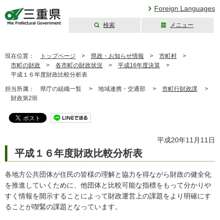
Foreign Languages
検索
メニュー
三重県公式ウェブ
サイト
現在位置：
トップページ
>
県政・お知らせ情報
>
市町村
>
市町の財政
>
各市町の財政状況
>
平成16年度決算
>
平成１６年度財政比較分析表
担当所属：
県庁の組織一覧 >
地域連携・交通部 >
市町行財政課
>
財政第2班
平成20年11月11日
平成１６年度財政比較分析表
各地方公共団体が住民の皆様の理解と協力を得ながら財政の健全化
を推進していくために、他団体と比較可能な指標をもって分かりや
すく情報を開示することによって財政運営上の課題をより明確にす
ることが喫緊の課題となっています。