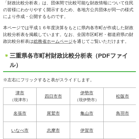
「財政比較分析表」は、団体間で比較可能な財政情報について住民
の皆様にわかりやすく開示するため、各地方公共団体が同一の様式
により作成・公開するものです。
本ページでは平成１６年度決算をもとに県内各市町が作成した財政
比較分析表を掲載しています。なお、全国市区町村・都道府県の財
政比較分析表は
総務省ホームページ
を通じてご覧いただけます。
三重県各市町村財政比較分析表（PDFファイ
ル）
※左右にフリックすると表がスライドします。
津市
伊勢市
四日市市
松阪市
（現津市）
（現伊勢市）
名張市
尾鷲市
亀山市
鳥羽市
いなべ市
志摩市
伊賀市