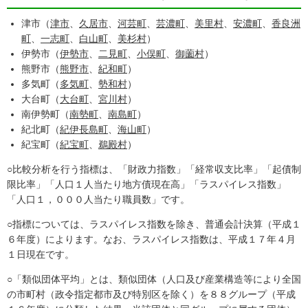
津市（
津市
、
久居市
、
河芸町
、
芸濃町
、
美里村
、
安濃町
、
香良洲
町
、
一志町
、
白山町
、
美杉村
）
伊勢市（
伊勢市
、
二見町
、
小俣町
、
御薗村
）
熊野市（
熊野市
、
紀和町
）
多気町（
多気町
、
勢和村
）
大台町（
大台町
、
宮川村
）
南伊勢町（
南勢町
、
南島町
）
紀北町（
紀伊長島町
、
海山町
）
紀宝町（
紀宝町
、
鵜殿村
）
○比較分析を行う指標は、「財政力指数」「経常収支比率」「起債制
限比率」「人口１人当たり地方債現在高」「ラスパイレス指数」
「人口１，０００人当たり職員数」です。
○指標については、ラスパイレス指数を除き、普通会計決算（平成１
６年度）によります。なお、ラスパイレス指数は、平成１７年４月
１日現在です。
○「類似団体平均」とは、類似団体（人口及び産業構造等により全国
の市町村（政令指定都市及び特別区を除く）を８８グループ（平成