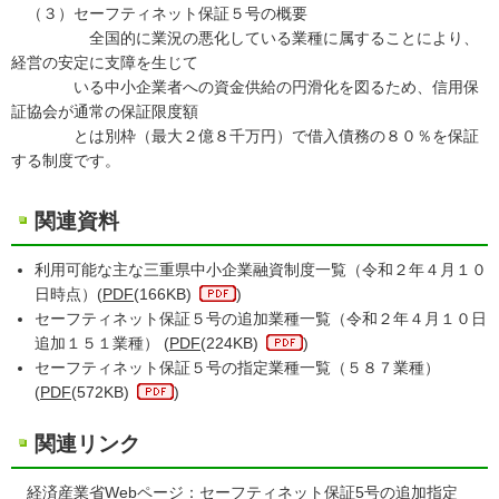
（３）セーフティネット保証５号の概要
全国的に業況の悪化している業種に属することにより、
経営の安定に支障を生じて
いる中小企業者への資金供給の円滑化を図るため、信用保
証協会が通常の保証限度額
とは別枠（最大２億８千万円）で借入債務の８０％を保証
する制度です。
関連資料
利用可能な主な三重県中小企業融資制度一覧（令和２年４月１０
日時点）(
PDF
(166KB)
)
セーフティネット保証５号の追加業種一覧（令和２年４月１０日
追加１５１業種） (
PDF
(224KB)
)
セーフティネット保証５号の指定業種一覧（５８７業種）
(
PDF
(572KB)
)
関連リンク
経済産業省Webページ：セーフティネット保証5号の追加指定