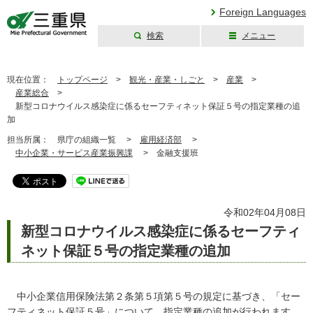
Foreign Languages
検索
メニュー
三重県公式ウェブ
サイト
現在位置：
トップページ
>
観光・産業・しごと
>
産業
>
産業総合
>
新型コロナウイルス感染症に係るセーフティネット保証５号の指定業種の追
加
担当所属：
県庁の組織一覧 >
雇用経済部
>
中小企業・サービス産業振興課
>
金融支援班
令和02年04月08日
新型コロナウイルス感染症に係るセーフティ
ネット保証５号の指定業種の追加
中小企業信用保険法第２条第５項第５号の規定に基づき、「セー
フティネット保証５号」について、指定業種の追加が行われます。