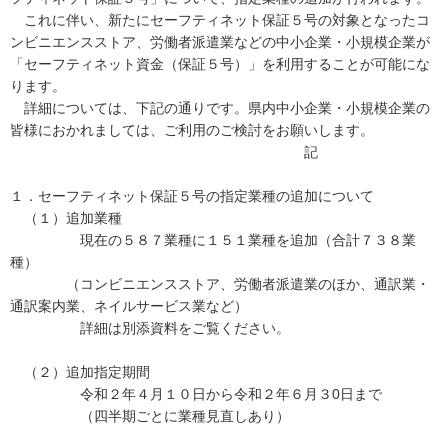
これに伴い、新たにセーフティネット保証５号の対象となったコ
ンビニエンスストア、労働者派遣業などの中小企業・小規模企業が
「セーフティネット資金（保証５号）」を利用することが可能にな
ります。
詳細については、下記の通りです。県内中小企業・小規模企業の
皆様におかれましては、ご利用のご検討をお願いします。
記
１．セーフティネット保証５号の指定業種の追加について
（１）追加業種
現在の５８７業種に１５１業種を追加（合計７３８業
種）
（コンビニエンスストア、労働者派遣業のほか、通訳業・
通訳案内業、ネイルサービス業など）
詳細は別添資料をご覧ください。
（２）追加指定期間
令和２年４月１０日から令和２年６月３0日まで
（四半期ごとに業種見直しあり）