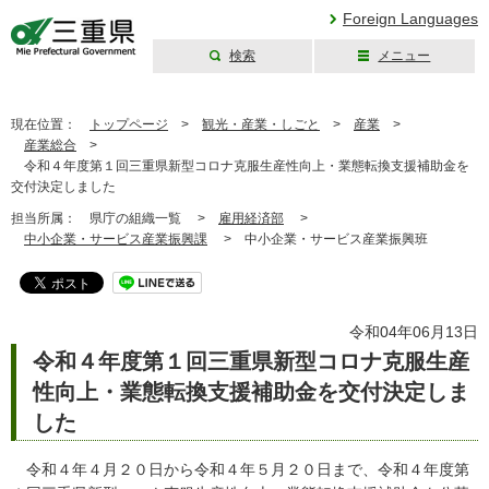
Foreign Languages
検索
メニュー
三重県公式ウェブ
サイト
現在位置：
トップページ
>
観光・産業・しごと
>
産業
>
産業総合
>
令和４年度第１回三重県新型コロナ克服生産性向上・業態転換支援補助金を
交付決定しました
担当所属：
県庁の組織一覧 >
雇用経済部
>
中小企業・サービス産業振興課
>
中小企業・サービス産業振興班
令和04年06月13日
令和４年度第１回三重県新型コロナ克服生産
性向上・業態転換支援補助金を交付決定しま
した
令和４年４月２０日から令和４年５月２０日まで、令和４年度第