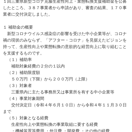
１回三重県新型コロナ克服生産性向上・業態転換支援補助金を公募
したところ、３８７事業者から申請があり、審査の結果、１７０事
業者に交付決定しました。
１ 補助金の概要
新型コロナウイルス感染症の影響を受けた中小企業等が、コロナ
禍の現状のみならず、「アフター・コロナ」を見据えたビジョンを
持って、生産性向上や業態転換の意欲的な経営向上に取り組むこと
を支援するものです。
（１）補助率
補助対象経費の２分の１以内
（２）補助限度額
５０万円（下限）から２００万円（上限）
（３）対象者
三重県内に主たる事務所又は事業所を有する中小企業等
（４）事業対象期間
交付決定日（令和４年６月１０日）から令和４年１１月３０日
まで
（５）対象となる経費
生産性向上や業態転換の事業取組に要する経費
・機械装置等費用 ・外注費 ・開発費 ・その他の経費