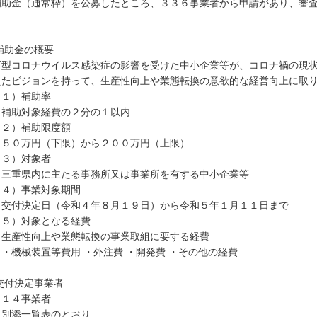
補助金（通常枠）を公募したところ、３３６事業者から申請があり、審
。
補助金の概要
型コロナウイルス感染症の影響を受けた中小企業等が、コロナ禍の現状
えたビジョンを持って、生産性向上や業態転換の意欲的な経営向上に取
１）補助率
助対象経費の２分の１以内
２）補助限度額
０万円（下限）から２００万円（上限）
３）対象者
重県内に主たる事務所又は事業所を有する中小企業等
４）事業対象期間
付決定日（令和４年８月１９日）から令和５年１月１１日まで
５）対象となる経費
産性向上や業態転換の事業取組に要する経費
機械装置等費用 ・外注費 ・開発費 ・その他の経費
交付決定事業者
１４事業者
別添
一覧表
のとおり