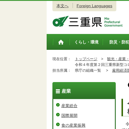
本文へ
Foreign Languages
三重県公式ウェブサイト
くらし・環境
防災・防
トップペ
ージ
現在位置：
トップページ
>
観光・産業
令和４年度第２回三重県新型コロ
担当所属：
県庁の組織一覧 >
雇用経済
産業
産業総合
国際展開
令
食の産業振興