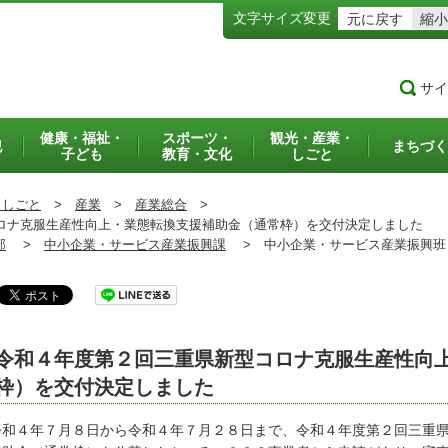
文字サイズ変更
元に戻す
縮小
サイ
健康・福祉・
スポーツ・
観光・産業・
犯
まちづく
子ども
教育・文化
しごと
・しごと
>
産業
>
産業総合
>
ナ克服生産性向上・業態転換支援補助金（通常枠）を交付決定しました
部
>
中小企業・サービス産業振興課
>
中小企業・サービス産業振興
令和４年度第２回三重県新型コロナ克服生産性向
枠）を交付決定しました
和４年７月８日から令和４年７月２８日まで、令和４年度第２回三重県