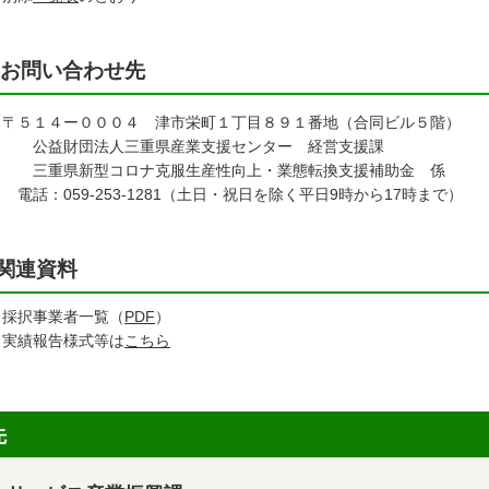
お問い合わせ先
５１４ー０００４ 津市栄町１丁目８９１番地（合同ビル５階）
益財団法人三重県産業支援センター 経営支援課
重県新型コロナ克服生産性向上・業態転換支援補助金 係
：059-253-1281（土日・祝日を除く平日9時から17時まで）
関連資料
採択事業者一覧（
PDF
）
実績報告様式等は
こちら
先