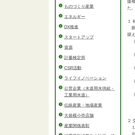
援
ものづくり産業
た
エネルギー
１ 
DX推進
新
据
スタートアップ
（
資源
補
（
計量検定所
５
（
CSR活動
三
ライフイノベーション
（
交
公営企業（水道用水供給・
（
工業用水道）
生
伝統産業・地場産業
・
大規模小売店舗
２ 
産業関係表彰
１
※