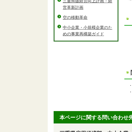
三重県版経営向上計画・経
営革新計画
空の移動革命
中小企業・小規模企業のた
〒
めの事業再構築ガイド
公
三
電話
・
・
本ページに関する問い合わせ