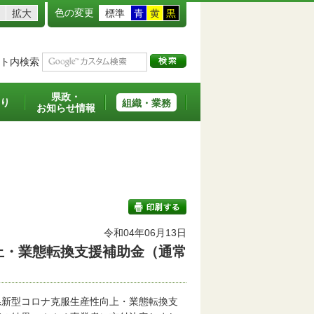
色の変更
拡大
標準
青
黄
黒
ト内検索
県政・
り
組織・業務
お知らせ情報
班
令和04年06月13日
上・業態転換支援補助金（通常
印刷する
新型コロナ克服生産性向上・業態転換支