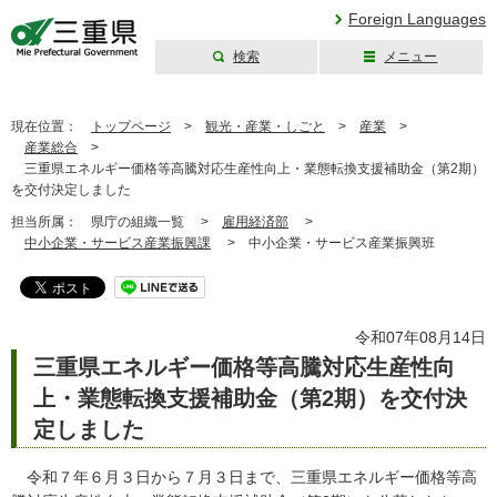
Foreign Languages
検索
メニュー
三重県公式ウェブ
サイト
現在位置：
トップページ
>
観光・産業・しごと
>
産業
>
産業総合
>
三重県エネルギー価格等高騰対応生産性向上・業態転換支援補助金（第2期）
を交付決定しました
担当所属：
県庁の組織一覧 >
雇用経済部
>
中小企業・サービス産業振興課
>
中小企業・サービス産業振興班
令和07年08月14日
三重県エネルギー価格等高騰対応生産性向
上・業態転換支援補助金（第2期）を交付決
定しました
令和７年６月３日から７月３日まで、三重県エネルギー価格等高