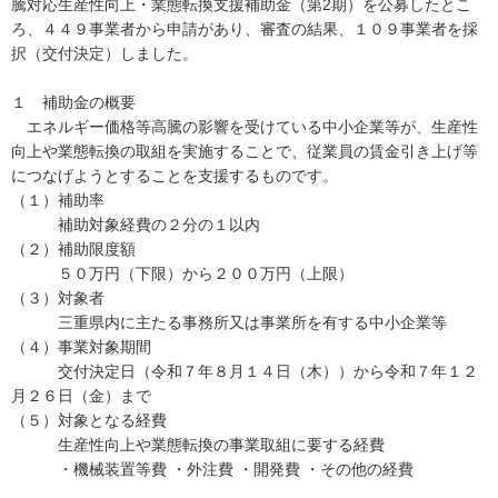
騰対応生産性向上・業態転換支援補助金（第2期）を公募したとこ
ろ、４４９事業者から申請があり、審査の結果、１０９事業者を採
択（交付決定）しました。
１ 補助金の概要
エネルギー価格等高騰の影響を受けている中小企業等が、生産性
向上や業態転換の取組を実施することで、従業員の賃金引き上げ等
につなげようとすることを支援するものです。
（１）補助率
補助対象経費の２分の１以内
（２）補助限度額
５０万円（下限）から２００万円（上限）
（３）対象者
三重県内に主たる事務所又は事業所を有する中小企業等
（４）事業対象期間
交付決定日（令和７年８月１４日（木））から令和７年１２
月２６日（金）まで
（５）対象となる経費
生産性向上や業態転換の事業取組に要する経費
・機械装置等費 ・外注費 ・開発費 ・その他の経費