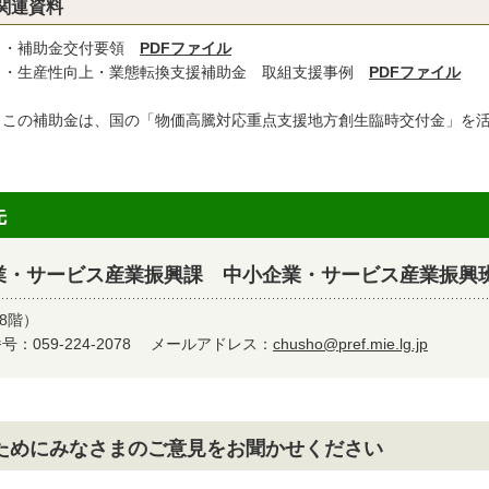
関連資料
補助金交付要領
PDFファイル
生産性向上・業態転換支援補助金 取組支援事例
PDFファイル
 この補助金は、国の「物価高騰対応重点支援地方創生臨時交付金」を
先
業・サービス産業振興課 中小企業・サービス産業振興
8階）
：059-224-2078
メールアドレス：
chusho@pref.mie.lg.jp
ためにみなさまのご意見をお聞かせください