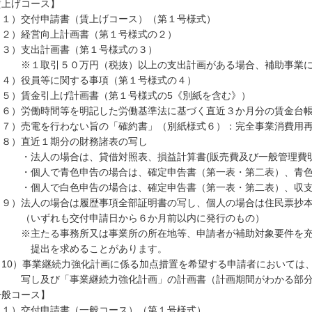
賃上げコース】
１）交付申請書（賃上げコース）（第１号様式）
２）経営向上計画書（第１号様式の２）
３）支出計画書（第１号様式の３）
１取引５０万円（税抜）以上の支出計画がある場合、補助事業に係
４）役員等に関する事項（第１号様式の４）
５）賃金引上げ計画書（第１号様式の5《別紙を含む》）
６）労働時間等を明記した労働基準法に基づく直近３か月分の賃金台帳
７）売電を行わない旨の「確約書」（別紙様式６）：完全事業消費用再
８）直近１期分の財務諸表の写し
法人の場合は、貸借対照表、損益計算書(販売費及び一般管理費明
個人で青色申告の場合は、確定申告書（第一表・第二表）、青色
個人で白色申告の場合は、確定申告書（第一表・第二表）、収支
９）法人の場合は履歴事項全部証明書の写し、個人の場合は住民票抄
いずれも交付申請日から６か月前以内に発行のもの）
主たる事務所又は事業所の所在地等、申請者が補助対象要件を充足
出を求めることがあります。
10）事業継続力強化計画に係る加点措置を希望する申請者においては
し及び「事業継続力強化計画」の計画書（計画期間がわかる部分
一般コース】
１）交付申請書（一般コース）（第１号様式）