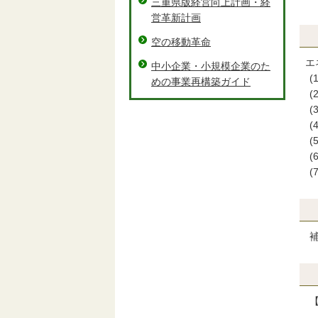
三重県版経営向上計画・経
営革新計画
空の移動革命
エ
中小企業・小規模企業のた
(
めの事業再構築ガイド
(
(
(
(
(
(
補
【
上