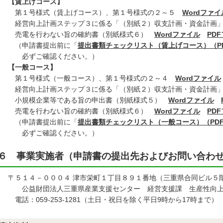
賃上げコース】
１号様式（賃上げコース）、第１号様式の２～５
Wordファイ
営向上計画ステップ３に係る「（別紙２）収支計画・資金計画
電を行わない旨の確約書（別紙様式６）
Wordファイル
PD
申請書提出前に「
提出書類チェックリスト（賃上げコース）（P
ずご確認ください。）
【一般コース】
１号様式（一般コース）、第１号様式の２～４
Wordファイル
営向上計画ステップ３に係る「（別紙２）収支計画・資金計画
規模企業等である旨の申出書（別紙様式５）
Wordファイル
電を行わない旨の確約書（別紙様式６）
Wordファイル
PD
申請書提出前に「
提出書類チェックリスト（一般コース）（PD
ずご確認ください。）
６ 事業実施者（申請書の提出先およびお問い合わ
５１４－０００４ 津市栄町１丁目８９１番地（三重県合同ビル５
益財団法人三重県産業支援センター 経営支援課 生産性向上補
話：059-253-1281（土日・祝日を除く平日9時から17時まで