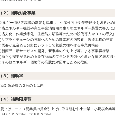
（２）補助対象事業
ネルギー価格等高騰の影響を緩和し、生産性向上や業態転換を図るため
1)省エネルギー機器や完全事業消費用再生可能エネルギー装置の導入に
2)省力化・作業効率化・生産能力増強等のための設備導入やＤＸの導入
3)サプライチェーンの強靭化のための部素材の内製化、製造工程の見直
4)需要が見込める分野にシフトして収益の柱を作る事業再構築
5)新商品・新サービスの開発、新事業の立ち上げ等による事業再構築
6)新たな需要が見込める既存商品のブランド力強化や新たな顧客層の掘
7)その他エネルギー価格等の高騰に対応するための取組
（３）補助率
助対象経費の２分の１以内
（４）補助限度額
賃上げコース（従業員の賃金引上げに取り組む中小企業・小規模企業等
限２００万円 下限５０万円