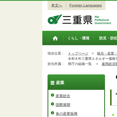
本文へ
Foreign Languages
三重県公式ウェブサイト
くらし・環境
防災・防
トップペ
ージ
現在位置：
トップページ
>
観光・産業
令和８年三重県エネルギー価格等
担当所属：
県庁の組織一覧 >
雇用経済
産業
産業総合
国際展開
食の産業振興