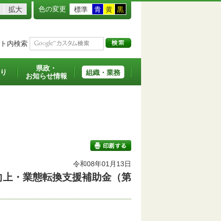
色の変更
拡大
標準
青
黄
黒
ト内検索
県政・
り
組織・業務
お知らせ情報
班
令和08年01月13日
向上・業態転換支援補助金（第
印刷する