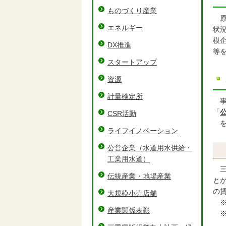
ものづくり産業
原
エネルギー
状
模
DX推進
等
スタートアップ
資源
計量検定所
事
「
CSR活動
を
ライフイノベーション
公営企業（水道用水供給・
工業用水道）
三
伝統産業・地場産業
と
の
大規模小売店舗
※
産業関係表彰
※
採