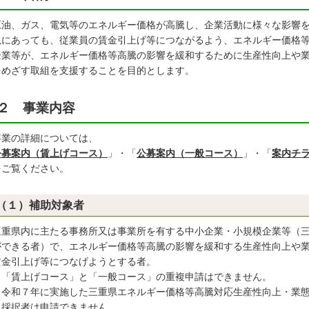
油、ガス、電気等のエネルギー価格が高騰し、企業活動に様々な影響を
況にあっても、従業員の賃金引上げ等につながるよう、エネルギー価格
企業等が、エネルギー価格等高騰の影響を緩和するために生産性向上や
をめざす取組を支援することを目的とします。
２ 事業内容
業の詳細については、
公募案内（賃上げコース）
」・「
公募案内（一般コース）
」・「
案内チ
ご覧ください。
（１）補助対象者
重県内に主たる事務所又は事業所を有する中小企業・小規模企業等（三
ができる者）で、エネルギー価格等高騰の影響を緩和する生産性向上や
賃金引上げ等につなげようとする者。
「賃上げコース」と「一般コース」の重複申請はできません。
令和７年に実施した三重県エネルギー価格等高騰対応生産性向上・業態
択者は申請できません。