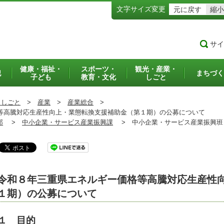
文字サイズ変更
元に戻す
縮小
サイ
健康・福祉・
スポーツ・
観光・産業・
犯
まちづく
子ども
教育・文化
しごと
・しごと
>
産業
>
産業総合
>
高騰対応生産性向上・業態転換支援補助金（第１期）の公募について
部
>
中小企業・サービス産業振興課
>
中小企業・サービス産業振興
令和８年三重県エネルギー価格等高騰対応生産性
１期）の公募について
１ 目的