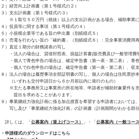
２）経営向上計画書（第１号様式の２）
３）支出計画書（第１号様式の３）
１取引５０万円（税抜）以上の支出計画がある場合、補助事業に係
４）役員等に関する事項（第１号様式の４）
５）小規模企業等である旨の申出書（別紙様式５）
６）売電を行わない旨の「確約書」（別紙様式６）：完全事業消費用再
７）直近１期分の財務諸表の写し
法人の場合は、貸借対照表、損益計算書(販売費及び一般管理費明
個人で青色申告の場合は、確定申告書（第一表・第二表）、青色
個人で白色申告の場合は、確定申告書（第一表・第二表）、収支
８）法人の場合は履歴事項全部証明書の写し、個人の場合は住民票抄
いずれも交付申請日から６か月前以内に発行のもの）
主たる事務所又は事業所の所在地等、申請者が補助対象要件を充足
出を求めることがあります。
９）事業継続力強化計画に係る加点措置を希望する申請者においては、
し及び「事業継続力強化計画」の計画書（計画期間がわかる部分
しくは、「
公募案内（賃上げコース）
」・「
公募案内（一般コー
・申請様式のダウンロードはこちら