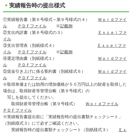
実績報告時の提出様式
①実績報告書（第６号様式～第６号様式の４）
Ｗｏｒｄファイ
ル
ＰＤＦファイル
※
記載例
②支出内訳書（第６号様式の３）
Ｅｘｃｅｌファ
イル
③支出管理表（別紙様式４）
Ｅｘｃｅｌファ
イル
ＰＤＦファイル
※
記載例
④選定理由書（別紙様式１）
Ｗｏｒｄファイ
ル
ＰＤＦファイル
⑤賃金引き上げに係る誓約書（別紙様式６）
Ｗｏｒｄファイ
ル
ＰＤＦファイル
※取得単価または効用の増加価格が５０万円以上の財産を取得した
場合は、取得財産等管理台帳（第９号様式）の
写しを提出してください。
取得財産等管理台帳（第９号様式）
Ｗｏｒｄファイル
ＰＤＦファイル
※実績報告書提出前に「実績報告時の提出書類チェックシート」
（別紙様式３）にて必ずご確認ください。
実績報告時の提出書類チェックシート（別紙様式３）
Ｅｘ