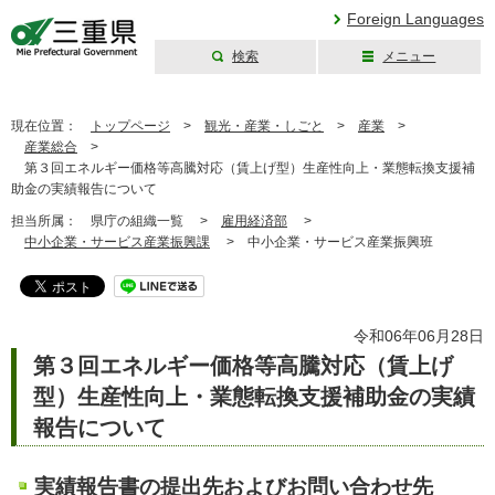
Foreign Languages
検索
メニュー
三重県公式ウェブ
サイト
現在位置：
トップページ
>
観光・産業・しごと
>
産業
>
産業総合
>
第３回エネルギー価格等高騰対応（賃上げ型）生産性向上・業態転換支援補
助金の実績報告について
担当所属：
県庁の組織一覧 >
雇用経済部
>
中小企業・サービス産業振興課
>
中小企業・サービス産業振興班
令和06年06月28日
第３回エネルギー価格等高騰対応（賃上げ
型）生産性向上・業態転換支援補助金の実績
報告について
実績報告書の提出先およびお問い合わせ先