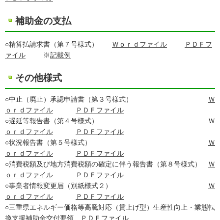
補助金の支払
○精算払請求書（第７号様式）
Ｗｏｒｄファイル
ＰＤＦフ
ァイル
※
記載例
その他様式
○中止（廃止）承認申請書（第３号様式）
Ｗ
ｏｒｄファイル
ＰＤＦファイル
○遅延等報告書（第４号様式）
Ｗ
ｏｒｄファイル
ＰＤＦファイル
○状況報告書（第５号様式）
Ｗ
ｏｒｄファイル
ＰＤＦファイル
○消費税額及び地方消費税額の確定に伴う報告書（第８号様式）
Ｗ
ｏｒｄファイル
ＰＤＦファイル
○事業者情報変更届（別紙様式２）
Ｗ
ｏｒｄファイル
ＰＤＦファイル
○三重県エネルギー価格等高騰対応（賃上げ型）生産性向上・業態転
換支援補助金交付要領
ＰＤＦファイル