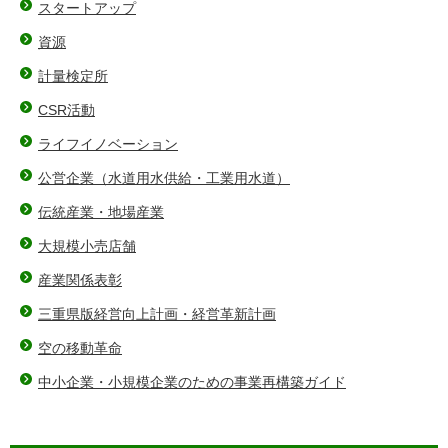
スタートアップ
資源
計量検定所
CSR活動
ライフイノベーション
公営企業（水道用水供給・工業用水道）
伝統産業・地場産業
大規模小売店舗
産業関係表彰
三重県版経営向上計画・経営革新計画
空の移動革命
中小企業・小規模企業のための事業再構築ガイド