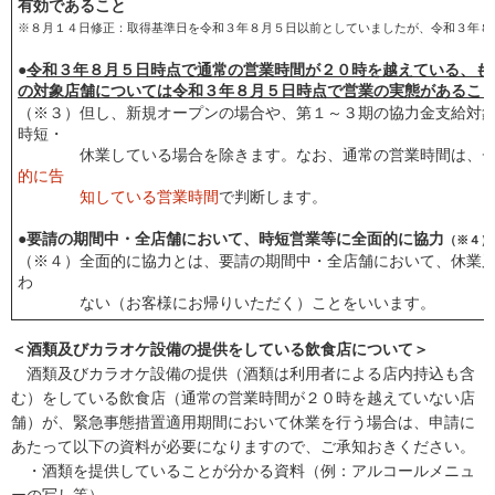
有効であること
※８月１４日修正：取得基準日を令和３年８月５日以前としていましたが、令和３年８
●
令和３年８月５日時点で通常の営業時間が２０時を越えている、も
の対象店舗については令和３年８月５日時点で営業の実態があるこ
（※３）但し、新規オープンの場合や、第１～３期の協力金支給対
時短・
休業している場合を除きます。なお、通常の営業時間は、チラ
的に告
知している営業時間
で判断します。
●要請の期間中・全店舗において、時短営業等に全面的に協力
（※４）
（※４）全面的に協力とは、要請の期間中・全店舗において、休業
わ
ない（お客様にお帰りいただく）ことをいいます。
＜酒類及びカラオケ設備の提供をしている飲食店について＞
酒類及びカラオケ設備の提供（酒類は利用者による店内持込も含
む）をしている飲食店（通常の営業時間が２０時を越えていない店
舗）が、緊急事態措置適用期間において休業を行う場合は、申請に
あたって以下の資料が必要になりますので、ご承知おきください。
・酒類を提供していることが分かる資料（例：アルコールメニュ