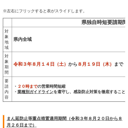
※左右にフリックすると表がスライドします。
県独自時短要請期間
対
象
県内全域
地
域
対
象
令和３年８月１４日（土）
から
８月１９日（木）
まで
期
間
要
請
・
２０時まで
の営業時間短縮
内
・
業種別ガイドライン
を遵守し、感染防止対策を徹底すること
容
まん延防止等重点措置適用期間（令和３年８月２０日から８
月２６日まで）