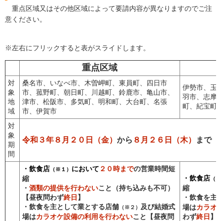
重点区域又はその他区域によって要請内容が異なりますのでご注
意ください。
※左右にフリックすると表がスライドします。
重点区域
対
桑名市、いなべ市、木曽岬町、東員町、四日市
伊勢市、玉
象
市、菰野町、朝日町、川越町、鈴鹿市、亀山市、
羽市、志摩
地
津市、松阪市、多気町、明和町、大台町、名張
町、紀宝町
域
市、伊賀市
対
象
令和３年８月２０日（金）
から
８月２６日（木）
まで
期
間
・飲食店
において
２０時まで
の営業時間短
（※１）
・飲食店
縮
（※
・
酒類の提供を行わない
こと（持ち込みも不可）
縮
【昼夜問わず
終日
】
・飲食を主
・飲食を主として業とする店舗
及び結婚式
場は
カラオ
（※２）
場は
カラオケ設備の利用を行わない
こと【昼夜問
わず
終日
】