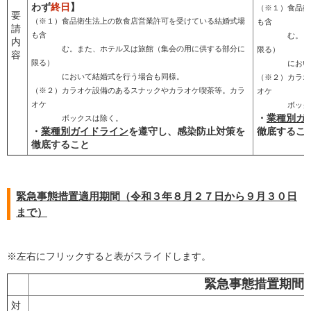
わず
終日
】
（※１）食品衛
要
（※１）食品衛生法上の飲食店営業許可を受けている結婚式場
も含
請
も含
む。また、ホ
内
む。また、ホテル又は旅館（集会の用に供する部分に
限る）
容
限る）
において結
において結婚式を行う場合も同様。
（※２）カラオ
（※２）カラオケ設備のあるスナックやカラオケ喫茶等。カラ
オケ
オケ
ボックス
・
業種別ガ
ボックスは除く。
・
業種別ガイドライン
を遵守し、感染防止対策を
徹底するこ
徹底すること
緊急事態措置適用期間（令和３年８月２７日から９月３０日
まで）
※左右にフリックすると表がスライドします。
緊急事態措置期間
対