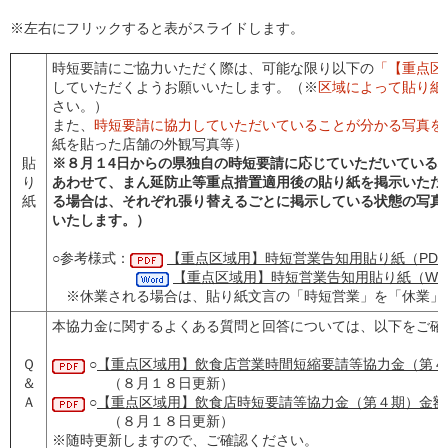
※左右にフリックすると表がスライドします。
時短要請にご協力いただく際は、可能な限り以下の
「【重点区
していただくようお願いいたします。（※
区域によって貼り紙
さい。）
また、
時短要請に協力していただいていることが分かる写真を
紙を貼った店舗の外観写真等）
貼
※８月１4日からの県独自の時短要請に応じていただいている
り
あわせて、まん延防止等重点措置適用後の貼り紙を掲示いただ
紙
る場合は、それぞれ張り替えるごとに掲示している
状態の写真
いたします。）
○参考様式：
【重点区域用】時短営業告知用貼り紙（PD
【重点区域用】時短営業告知用貼り紙（Wo
※休業される場合は、貼り紙文言の「時短営業」を「休業」
本協力金に関するよくある質問と回答については、以下をご確
Ｑ
○
【重点区域用】飲食店営業時間短縮要請等協力金（第４
＆
（８月１８日更新）
Ａ
○
【重点区域用】飲食店時短要請等協力金（第４期）金額
（８月１８日更新）
※随時更新しますので、ご確認ください。