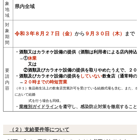
象
県内全域
地
域
対
象
令和３年８月２７日（金）
から
９月３０日（木）
まで
期
間
・酒類又はカラオケ設備の提供（酒類は利用者による店内持込
→①
休業
又は
②酒類及びカラオケ設備の提供を取りやめたうえで、２０時
要
・酒類及びカラオケ設備の提供を
していない
飲食店（通常時の
請
→
２０時までの時短営業
内
容
（※１）食品衛生法上の飲食店営業許可を受けている結婚式場も含む。また、ホ
において結婚
式を行う場合も同様。
・
業種別ガイドライン
を遵守し、感染防止対策を徹底すること
（２）支給要件等について