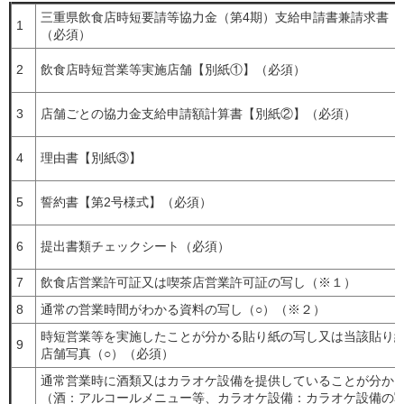
三重県飲食店時短要請等協力金（第4期）支給申請書兼請求書【
1
（必須）
2
飲食店時短営業等実施店舗【別紙①】（必須）
3
店舗ごとの協力金支給申請額計算書【別紙②】（必須）
4
理由書【別紙③】
5
誓約書【第2号様式】（必須）
6
提出書類チェックシート（必須）
7
飲食店営業許可証又は喫茶店営業許可証の写し（※１）
8
通常の営業時間がわかる資料の写し（○）（※２）
時短営業等を実施したことが分かる貼り紙の写し又は当該貼り
9
店舗写真（○）（必須）
通常営業時に酒類又はカラオケ設備を提供していることが分か
（酒：アルコールメニュー等、カラオケ設備：カラオケ設備の