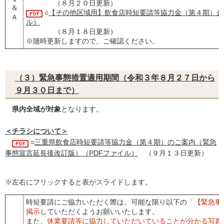
（８月２０日更新）
＆
○
【その他区域用】飲食店時短要請等協力金（第４期）金
Ａ
ル）
（８月１８日更新）
※随時更新しますので、ご確認ください。
（３）緊急事態措置適用期間（令和３年８月２７日から
９月３０日まで）
県内全域が対象
となります。
＜チラシについて＞
○
三重県飲食店時短要請等協力金（第４期）のご案内（緊急
事態宣言延長後改訂版）（PDFファイル）
（９月１３日更新）
※左右にフリックすると表がスライドします。
時短要請にご協力いただく際は、可能な限り以下の
「【緊急事
掲示
していただくようお願いいたします。
また、
休業要請等に協力していただいていることが分かる写真