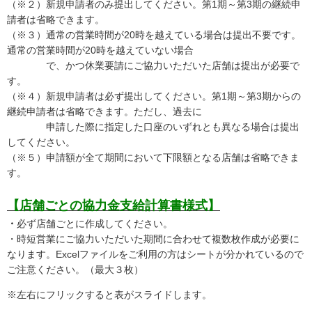
（※２）新規申請者のみ提出してください。第1期～第3期の継続申
請者は省略できます。
（※３）通常の営業時間が20時を越えている場合は提出不要です。
通常の営業時間が20時を越えていない場合
で、かつ休業要請にご協力いただいた店舗は提出が必要で
す。
（※４）新規申請者は必ず提出してください。第1期～第3期からの
継続申請者は省略できます。ただし、過去に
申請した際に指定した口座のいずれとも異なる場合は提出
してください。
（※５）申請額が全て期間において下限額となる店舗は省略できま
す。
【店舗ごとの協力金支給計算書様式】
・
必ず店舗ごとに作成してください。
・時短営業にご協力いただいた期間に合わせて複数枚作成が必要に
なります。Excelファイルをご利用の方はシートが分かれているので
ご注意ください。（最大３枚）
※左右にフリックすると表がスライドします。