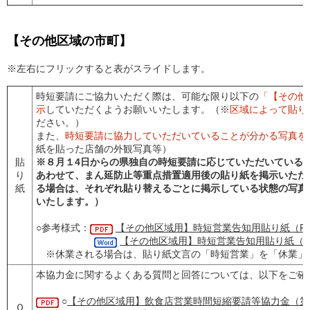
【その他区域の市町】
※左右にフリックすると表がスライドします。
時短要請にご協力いただく際は、可能な限り以下の
「【その他
示
していただくようお願いいたします。（※
区域によって貼り
ださい。）
また、
時短要請に協力していただいていることが分かる写真を
紙を貼った店舗の外観写真等）
貼
※８月１4日からの県独自の時短要請に応じていただいている
り
あわせて、まん延防止等重点措置適用後の貼り紙を掲示いただ
紙
る場合は、それぞれ貼り替えるごとに掲示している
状態の写真
いたします。）
○参考様式：
【その他区域用】時短営業告知用貼り紙（P
【その他区域用】時短営業告知用貼り紙（W
※休業される場合は、貼り紙文言の「時短営業」を「休業」
本協力金に関するよくある質問と回答については、以下をご確
○
【その他区域用】飲食店営業時間短縮要請等協力金（第
Ｑ