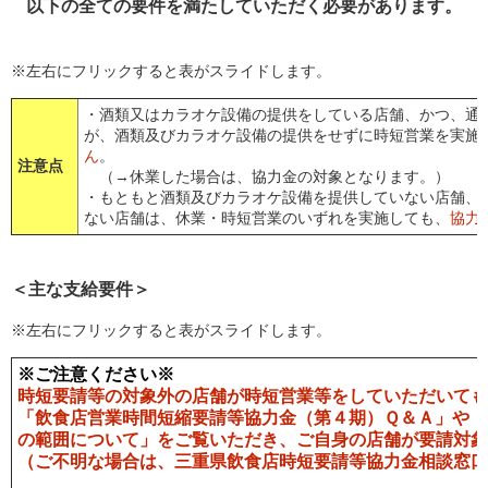
以下の全ての要件を満たしていただく必要があります。
※左右にフリックすると表がスライドします。
・酒類又はカラオケ設備の提供をしている店舗、かつ、通
が、酒類及びカラオケ設備の提供をせずに時短営業を実施
ん
。
注意点
（→休業した場合は、協力金の対象となります。）
・もともと酒類及びカラオケ設備を提供していない店舗、
ない店舗は、休業・時短営業のいずれを実施しても、
協力
＜主な支給要件＞
※左右にフリックすると表がスライドします。
※ご注意ください※
時短要請等の対象外の店舗が時短営業等をしていただいても
「飲食店営業時間短縮要請等協力金（第４期）Ｑ＆Ａ」や「
の範囲について」をご覧いただき、ご自身の店舗が要請対象
（ご不明な場合は、三重県飲食店時短要請等協力金相談窓口