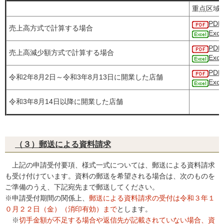
重点区域
PD
売上高方式で計算する場合
Exc
PD
売上高減少額方式で計算する場合
Exc
PD
令和2年8月2日～令和3年8月13日に開業した店舗
Exc
令和3年8月14日以降に開業した店舗
（３）郵送による資料請求
上記の申請受付要項、様式一式については、郵送による資料請求
も受け付けています。資料の郵送を希望される場合は、次のものを
ご準備のうえ、下記宛先まで郵送してください。
※申請受付期間の関係上、
郵送による資料請求の受付は令和３年１
０月２２日（金）（消印有効）まで
とします。
※
切手金額が不足する場合や返信先が記載されていない場合、資