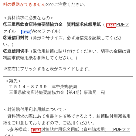
料の返送ができません
のでご注意ください。
＜資料請求に必要なもの＞
①三重県飲食店時短要請協力金 資料請求依頼用紙
（
PDFフ
ァイル
Wordファイル
）
②返信用封筒
（角形２号サイズ。必ず返信先を記載してくださ
い。）
③返信用切手
（返信用封筒に貼り付けてください。切手の金額は資
料請求依頼用紙を参照してください。）
※左右にフリックすると表がスライドします。
＜宛先＞
〒５１４－８７９９ 津中央郵便局
三重県飲食店時短要請協力金【第4期】事務局 宛
＜封筒貼付用宛名用紙について＞
資料請求の際にあて名書きを省略できるよう、封筒貼付用宛名用
紙をご用意しておりますので、ご活用ください。
○参考様式：
封筒貼付用宛名用紙（資料請求用）（PDFファ