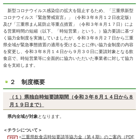
新型コロナウイルス感染症の拡大を阻止するため、「三重県新型
コロナウイルス『緊急警戒宣言』」（令和３年８月１２日改定版）
及び「三重県まん延防止等重点措置」（令和３年８月１７日）によ
る営業時間の短縮（以下、「時短営業」という。）協力要請に基づ
く協力金制度を実施していましたが、令和３年８月２７日から三重
県全域が緊急事態措置の適用を受けることに伴い協力金制度の内容
を変更し、令和３年８月１４日から９月３０日に要請対象となる飲
食店で、時短営業等に全面的に協力いただいた事業者に対して協力
金を支給します。
２ 制度概要
（１）県独自時短要請期間（令和３年８月１４日から８
月１９日まで）
県内全域が対象
となります。
＜チラシについて＞
○
三重県飲食店時短要請等協力金（第４期）のご案内（PDF