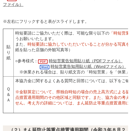
ファイル）
※左右にフリックすると表がスライドします。
時短要請にご協力いただく際は、可能な限り以下の
「時短営業
うお願いいたします。
また、
時短要請に協力していただいていることが分かる写真を
貼
紙を貼った店舗の外観写真等）
り
紙
○参考様式：
時短営業告知用貼り紙（PDFファイル）
時短営業告知用貼り紙（Wordファイル）
※休業される場合は、貼り紙文言の「時短営業」を「休業」
本協力金に関するよくある質問と回答については、以下をご確
Ｑ
※金額算定について、県独自時短の場合の売上高方式による協
＆
点措置適用期間のその他区域と同額です。また、協力金の考え
Ａ
せん。考え方の詳細については、まん延防止等重点措置適用に
（２）まん延防止等重点措置適用期間（令和３年８月２