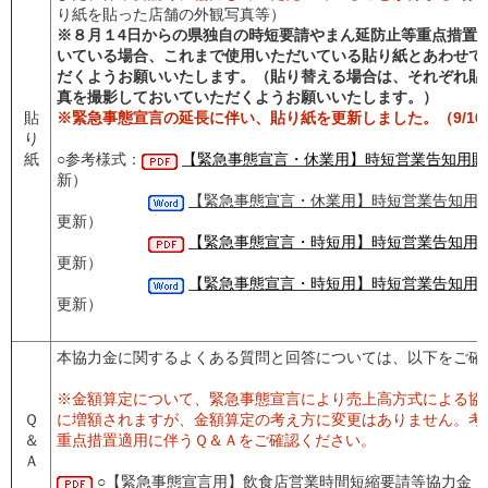
り紙を貼った店舗の外観写真等）
※８月１4日からの県独自の時短要請やまん延防止等重点措置
いている場合、これまで使用いただいている貼り紙とあわせて
だくようお願いいたします。（貼り替える場合は、それぞれ貼
真を撮影しておいていただくようお願いいたします。）
貼
※緊急事態宣言の延長に伴い、貼り紙を更新しました。（9/10
り
紙
○参考様式：
【緊急事態宣言・休業用】時短営業告知用貼
新）
【緊急事態宣言・休業用】時短営業告知用貼
更新）
【緊急事態宣言・時短用】時短営業告知用貼
更新）
【緊急事態宣言・時短用】時短営業告知用貼
更新）
本協力金に関するよくある質問と回答については、以下をご確
※金額算定について、緊急事態宣言により売上高方式による協
Ｑ
に増額されますが、金額算定の考え方に変更はありません。考
＆
重点措置適用に伴うＱ＆Ａをご確認ください。
Ａ
○
【緊急事態宣言用】飲食店営業時間短縮要請等協力金（