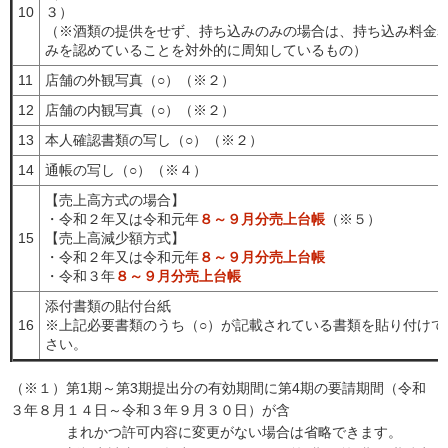
10
３）
（※酒類の提供をせず、持ち込みのみの場合は、持ち込み料金
みを認めていることを対外的に周知しているもの）
11
店舗の外観写真（○）（※２）
12
店舗の内観写真（○）（※２）
13
本人確認書類の写し（○）（※２）
14
通帳の写し（○）（※４）
【売上高方式の場合】
・令和２年又は令和元年
８～９月分売上台帳
（※５）
15
【売上高減少額方式】
・令和２年又は令和元年
８～９月分売上台帳
・令和３年
８～９月分売上台帳
添付書類の貼付台紙
16
※上記必要書類のうち（○）が記載されている書類を貼り付けて
さい。
（※１）第1期～第3期提出分の有効期間に第4期の要請期間（令和
３年８月１４日～令和３年９月３０日）が含
まれかつ許可内容に変更がない場合は省略できます。