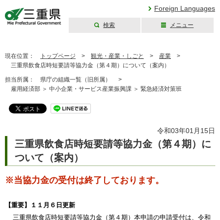
Foreign Languages
検索
メニュー
三重県公式ウェブ
サイト
現在位置：
トップページ
>
観光・産業・しごと
>
産業
>
三重県飲食店時短要請等協力金（第４期）について（案内）
担当所属：
県庁の組織一覧（旧所属） >
雇用経済部 ＞ 中小企業・サービス産業振興課 ＞ 緊急経済対策班
令和03年01月15日
三重県飲食店時短要請等協力金（第４期）に
ついて（案内）
※当協力金の受付は終了しております。
【重要】１１月６日更新
三重県飲食店時短要請等協力金（第４期）本申請の申請受付は、令和