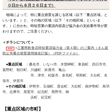
０日から８月２６日まで）
地域によって、特に重点措置を講じる区域（以下「重点区域」と
いいます。）と、その他の区域（以下「その他区域」といいま
す。）に分かれ、時短営業の要請内容及び協力金の支給要件等が変
わりますので、ご注意ください。
＜チラシについて＞
○
三重県飲食店時短要請協力金（第４期）のご案内（まん延
防止等重点措置適用後改訂版）（PDFファイル）
●
重点区域
：
桑名市、いなべ市、木曽岬町、東員町、四日市市、
菰野町、朝日町、川越町、鈴鹿市、亀山
市、津市、松阪市、多気町、明和町、大台町、名
張市、伊賀市
●
その他区域
：伊勢市、玉城町、度会町、大紀町、南伊勢町、鳥羽
市、志摩市、尾鷲市、紀北町、熊野市、御
浜町、紀宝町
【重点区域の市町】