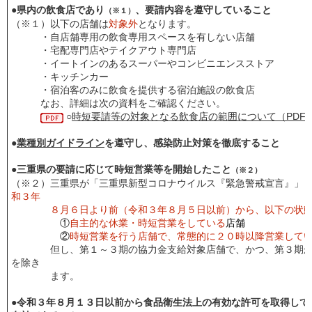
●県内の飲食店であり
、要請内容を遵守していること
（※１）
（※１）以下の店舗は
対象外
となります。
・自店舗専用の飲食専用スペースを有しない店舗
・宅配専門店やテイクアウト専門店
・イートインのあるスーパーやコンビニエンスストア
・キッチンカー
・宿泊客のみに飲食を提供する宿泊施設の飲食店 
なお、詳細は次の資料をご確認ください。
○
時短要請等の対象となる飲食店の範囲について（PDF
●
業種別ガイドライン
を遵守し、感染防止対策を徹底すること
●三重県の要請に応じて時短営業等を開始したこと
（※２）
（※２）三重県が「三重県新型コロナウイルス『緊急警戒宣言』」
和３年
８月６日より前（令和３年８月５日以前）から、以下の状態
①
自主的な休業・時短営業をしている
店舗
②
時短営業を行う店舗で、常態的に２０時以降営業して
但し、第１～３期の協力金支給対象店舗で、かつ、第３期
を除き
ます。
●令和３年８月１３日以前から食品衛生法上の有効な許可を取得して