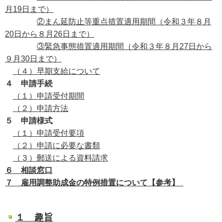
月19日まで）
②まん延防止等重点措置適用期間（令和３年８月
20日から８月26日まで）
③緊急事態措置適用期間（令和３年８月27日から
９月30日まで）
（４）早期支給について
４ 申請手続
（１）申請受付期間
（２）申請方法
５ 申請様式
（１）申請受付要項
（２）申請に必要な書類
（３）郵送による資料請求
６ 相談窓口
７ 雇用調整助成金の特例措置について【参考】
１ 趣旨