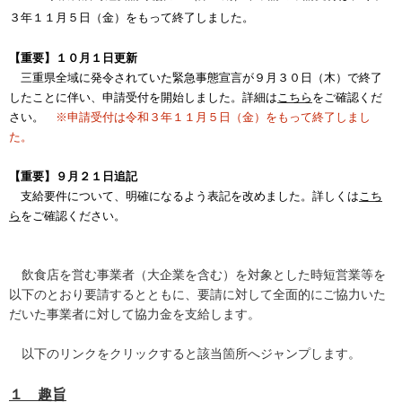
３年１１月５日（金）をもって終了しました。
【重要】１０月１日更新
三重県全域に発令されていた緊急事態宣言が９月３０日（木）で終了
したことに伴い、申請受付を開始しました。詳細は
こちら
をご確認くだ
さい。
※申請受付は令和３年１１月５日（金）をもって終了しまし
た。
【重要】９月２１日追記
支給要件について、明確になるよう表記を改めました。詳しくは
こち
ら
をご確認ください。
飲食店を営む事業者（大企業を含む）を対象とした時短営業等を
以下のとおり要請するとともに、要請に対して全面的にご協力いた
だいた事業者に対して協力金を支給します。
以下のリンクをクリックすると該当箇所へジャンプします。
１ 趣旨