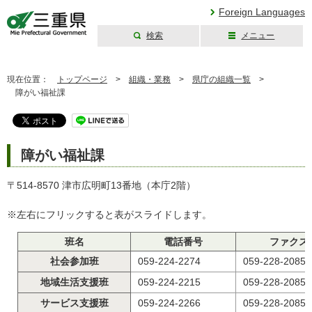
Foreign Languages
検索
メニュー
三重県公式ウェブ
サイト
現在位置：
トップページ
>
組織・業務
>
県庁の組織一覧
>
障がい福祉課
障がい福祉課
〒514-8570 津市広明町13番地（本庁2階）
※左右にフリックすると表がスライドします。
班名
電話番号
ファクス
社会参加班
059-224-2274
059-228-2085
地域生活支援班
059-224-2215
059-228-2085
サービス支援班
059-224-2266
059-228-2085