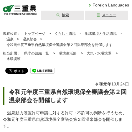
Foreign Languages
検索
メニュー
三重県公式ウェブ
サイト
現在位置：
トップページ
>
くらし・環境
>
地球環境と生活環境
>
温泉
>
温泉部会
>
令和元年度三重県自然環境保全審議会第２回温泉部会を開催します
担当所属：
県庁の組織一覧 >
環境生活部
>
大気・水環境課
>
水環境班
令和元年10月24日
令和元年度三重県自然環境保全審議会第２回
温泉部会を開催します
温泉動力装置許可申請に対する許可・不許可の判断を行うため、
令和元年度三重県自然環境保全審議会第２回温泉部会を開催しま
す。