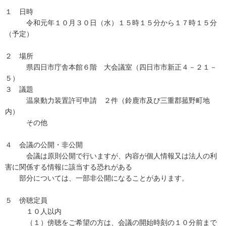
１ 日時
令和元年１０月３０日（水）１５時１５分から１７時１５分
（予定）
２ 場所
県四日市庁舎本館６階 大会議室（四日市市新正４－２１－
５）
３ 議題
温泉動力装置許可申請 ２件（鈴鹿市及び三重郡菰野町地
内）
その他
４ 会議の公開・非公開
会議は原則公開で行いますが、内容が個人情報又は法人の利
害に関係する情報に該当する恐れがある
部分については、一部非公開になることがあります。
５ 傍聴定員
１０人以内
（１）傍聴をご希望の方は、会議の開始時刻の１０分前まで