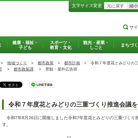
文字サイズ変更
元に戻す
縮小
サイ
健康・福祉・
スポーツ・
観光・産業・
犯
まちづく
子ども
教育・文化
しごと
>
地域づくり
>
都市政策
>
都市計画
>
令和７年度花とみどりの三
部
>
都市政策課
>
景観・屋外広告班
令和７年度花とみどりの三重づくり推進会議を
令和7年8月26日に開催しました令和7年度花とみどりの三重づくり
す。