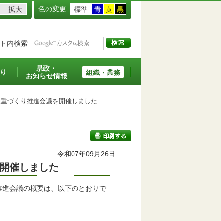
色の変更
拡大
標準
青
黄
黒
ト内検索
県政・
り
組織・業務
お知らせ情報
重づくり推進会議を開催しました
令和07年09月26日
開催しました
印刷する
推進会議の概要は、以下のとおりで