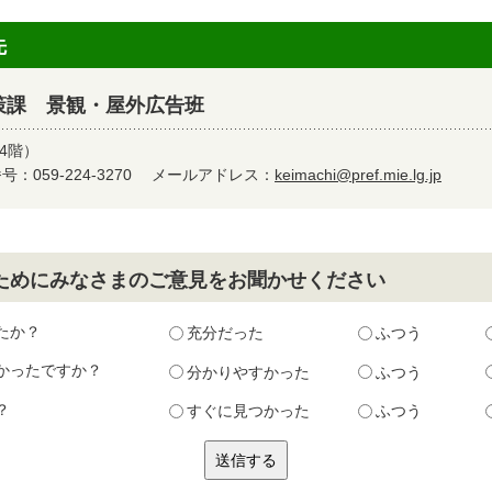
先
策課 景観・屋外広告班
4階）
：059-224-3270
メールアドレス：
keimachi@pref.mie.lg.jp
ためにみなさまのご意見をお聞かせください
たか？
充分だった
ふつう
かったですか？
分かりやすかった
ふつう
？
すぐに見つかった
ふつう