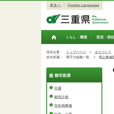
本文へ
Foreign Languages
三重県公式ウェブサイト
くらし・環境
防災・防
トップペ
ージ
現在位置：
トップページ
>
まちづくり
担当所属：
県庁の組織一覧 >
県土整備
都市政策
共通
都市計画
市街地整備