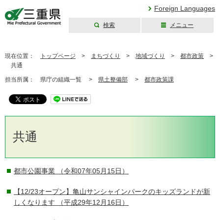
Foreign Languages
検索
メニュー
三重県公式ウェブ
サイト
現在位置：
トップページ
>
まちづくり
>
地域づくり
>
都市政策
>
共通
担当所属：
県庁の組織一覧 >
県土整備部
>
都市政策課
共通
都市公園事業
（令和07年05月15日）
【12/23オープン】亀山サンシャインパークのキッズランドが新
しくなります
（平成29年12月16日）