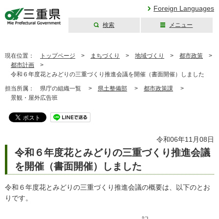
Foreign Languages
検索
メニュー
三重県公式ウェブ
サイト
現在位置：
トップページ
>
まちづくり
>
地域づくり
>
都市政策
>
都市計画
>
令和６年度花とみどりの三重づくり推進会議を開催（書面開催）しました
担当所属：
県庁の組織一覧 >
県土整備部
>
都市政策課
>
景観・屋外広告班
令和06年11月08日
令和６年度花とみどりの三重づくり推進会議
を開催（書面開催）しました
令和６年度花とみどりの三重づくり推進会議の概要は、以下のとお
りです。