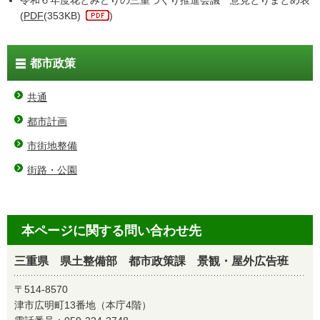
令和６年度花とみどりの三重づくり推進会議 意見とりまとめ表
(
PDF
(353KB)
)
都市政策
共通
都市計画
市街地整備
街路・公園
本ページに関する問い合わせ先
三重県 県土整備部 都市政策課 景観・屋外広告班
〒514-8570
津市広明町13番地（本庁4階）