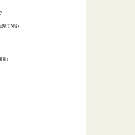
で
重県庁8階）
回目）