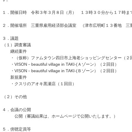
１．開催日時 令和３年３月８日（月） １３時３０分から１７時ま
２．開催場所 三重県雇用経済部会議室 （津市広明町１３番地 三
３．議題
（１）調査審議
継続案件
・（仮称）ファムタウン四日市上海老ショッピングセンター（２
・VISОN－beautiful village in TAKI-(Ａゾーン）（２回目）
・VISОN－beautiful village in TAKI-(Ｂゾーン）（２回目）
新規案件
・クスリのアオキ黒瀬店（１回目）
（２）その他
４．会議の公開
公開（審議結果は、ホームページで公開いたします。）
５．傍聴定員等