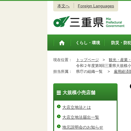
本文へ
Foreign Languages
三重県公式ウェブサイト
くらし・環境
防災・防
トップペ
ージ
現在位置：
トップページ
>
観光・産業
令和２年度第9回三重県大規模小
担当所属：
県庁の組織一覧 >
雇用経済
大規模小売店舗
大店立地法とは
大店立地法届出一覧
地元説明会のお知らせ