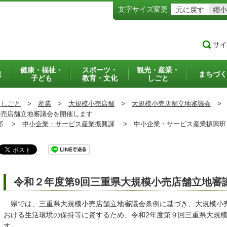
文字サイズ変更
元に戻す
縮小
サイ
健康・福祉・
スポーツ・
観光・産業・
犯
まちづく
子ども
教育・文化
しごと
・しごと
>
産業
>
大規模小売店舗
>
大規模小売店舗立地審議会
>
売店舗立地審議会を開催します
部
>
中小企業・サービス産業振興課
>
中小企業・サービス産業振興
令和２年度第9回三重県大規模小売店舗立地審
県では、三重県大規模小売店舗立地審議会条例に基づき、大規模小
おける生活環境の保持等に資するため、令和2年度第９回三重県大規
す。