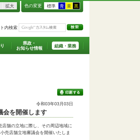
色の変更
拡大
標準
青
黄
黒
ト内検索
県政・
り
組織・業務
お知らせ情報
班
令和03年03月03日
議会を開催します
印刷する
売店舗の立地に際し、その周辺地域に
模小売店舗立地審議会を開催いたしま