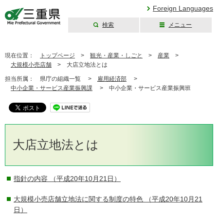
Foreign Languages
検索
メニュー
三重県公式ウェブ
サイト
現在位置：
トップページ
>
観光・産業・しごと
>
産業
>
大規模小売店舗
>
大店立地法とは
担当所属：
県庁の組織一覧 >
雇用経済部
>
中小企業・サービス産業振興課
>
中小企業・サービス産業振興班
大店立地法とは
指針の内容
（平成20年10月21日）
大規模小売店舗立地法に関する制度の特色
（平成20年10月21
日）