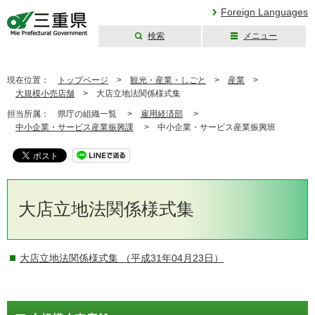
Foreign Languages
検索
メニュー
三重県公式ウェブ
サイト
現在位置：
トップページ
>
観光・産業・しごと
>
産業
>
大規模小売店舗
>
大店立地法関係様式集
担当所属：
県庁の組織一覧 >
雇用経済部
>
中小企業・サービス産業振興課
>
中小企業・サービス産業振興班
大店立地法関係様式集
大店立地法関係様式集
（平成31年04月23日）