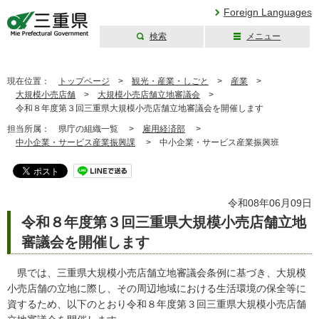
Foreign Languages
検索
メニュー
三重県公式ウェブ
サイト
現在位置：
トップページ
>
観光・産業・しごと
>
産業
>
大規模小売店舗
>
大規模小売店舗立地審議会
>
令和８年度第３回三重県大規模小売店舗立地審議会を開催します
担当所属：
県庁の組織一覧 >
雇用経済部
>
中小企業・サービス産業振興課
>
中小企業・サービス産業振興班
令和08年06月09日
令和８年度第３回三重県大規模小売店舗立地
審議会を開催します
県では、三重県大規模小売店舗立地審議会条例に基づき、大規模
小売店舗の立地に際し、その周辺地域における生活環境の保全等に
資するため、以下のとおり令和８年度第３回三重県大規模小売店舗