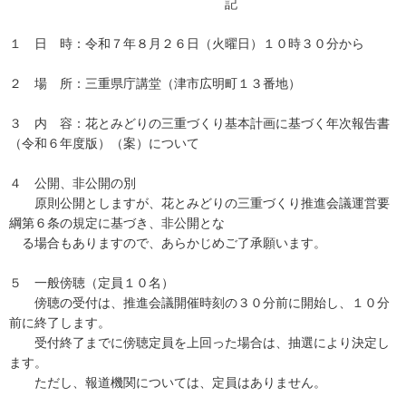
記
１ 日 時：令和７年８月２６日（火曜日）１０時３０分から
２ 場 所：三重県庁講堂（津市広明町１３番地）
３ 内 容：花とみどりの三重づくり基本計画に基づく年次報告書
（令和６年度版）（案）について
４ 公開、非公開の別
原則公開としますが、花とみどりの三重づくり推進会議運営要
綱第６条の規定に基づき、非公開とな
る場合もありますので、あらかじめご了承願います。
５ 一般傍聴（定員１０名）
傍聴の受付は、推進会議開催時刻の３０分前に開始し、１０分
前に終了します。
受付終了までに傍聴定員を上回った場合は、抽選により決定し
ます。
ただし、報道機関については、定員はありません。