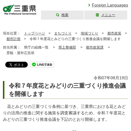
Foreign Languages
検索
メニュー
三重県公式ウェブ
サイト
現在位置：
トップページ
>
まちづくり
>
地域づくり
>
都市政策
>
都市計画
>
令和７年度花とみどりの三重づくり推進会議を開催します
担当所属：
県庁の組織一覧 >
県土整備部
>
都市政策課
>
景観・屋外広告班
令和07年08月19日
令和７年度花とみどりの三重づくり推進会議
を開催します
花とみどりの三重づくり条例に基づき、三重県における花とみど
りの活用の推進に関する施策を調査審議するため、令和７年度花と
みどりの三重づくり推進会議を下記のとおり開催します。