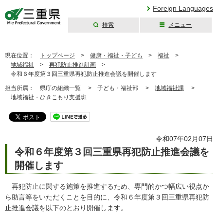
Foreign Languages
検索
メニュー
三重県公式ウェブ
サイト
現在位置：
トップページ
>
健康・福祉・子ども
>
福祉
>
地域福祉
>
再犯防止推進計画
>
令和６年度第３回三重県再犯防止推進会議を開催します
担当所属：
県庁の組織一覧 >
子ども・福祉部 >
地域福祉課
>
地域福祉・ひきこもり支援班
令和07年02月07日
令和６年度第３回三重県再犯防止推進会議を
開催します
再犯防止に関する施策を推進するため、専門的かつ幅広い視点か
ら助言等をいただくことを目的に、令和６年度第３回三重県再犯防
止推進会議を以下のとおり開催します。