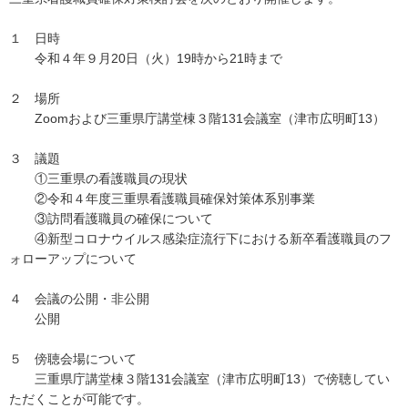
１ 日時
令和４年９月20日（火）19時から21時まで
２ 場所
Zoomおよび三重県庁講堂棟３階131会議室（津市広明町13）
３ 議題
①三重県の看護職員の現状
②令和４年度三重県看護職員確保対策体系別事業
③訪問看護職員の確保について
④新型コロナウイルス感染症流行下における新卒看護職員のフ
ォローアップについて
４ 会議の公開・非公開
公開
５ 傍聴会場について
三重県庁講堂棟３階131会議室（津市広明町13）で傍聴してい
ただくことが可能です。