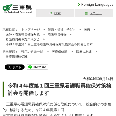
Foreign Languages
検索
メニュー
三重県公式ウェブ
サイト
現在位置：
トップページ
>
健康・福祉・子ども
>
医療
>
医師・看護職員確保対策
>
看護職員確保
>
看護職員確保対策検討会
>
令和４年度第１回三重県看護職員確保対策検討会を開催します
担当所属：
県庁の組織一覧 >
医療保健部
>
医療人材課
>
看護職員確保班
令和04年09月14日
令和４年度第１回三重県看護職員確保対策検
討会を開催します
三重県の看護職員確保対策に係る取組について、総合的かつ多角
的に検討するため、令和４年度第１回
三重県看護職員確保対策検討会を次のとおり開催します。