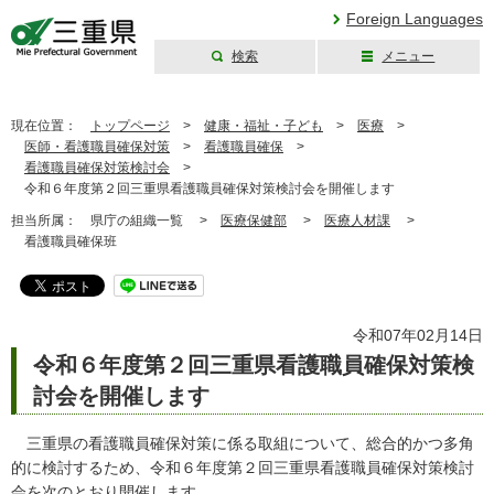
Foreign Languages
検索
メニュー
三重県公式ウェブ
サイト
現在位置：
トップページ
>
健康・福祉・子ども
>
医療
>
医師・看護職員確保対策
>
看護職員確保
>
看護職員確保対策検討会
>
令和６年度第２回三重県看護職員確保対策検討会を開催します
担当所属：
県庁の組織一覧 >
医療保健部
>
医療人材課
>
看護職員確保班
令和07年02月14日
令和６年度第２回三重県看護職員確保対策検
討会を開催します
三重県の看護職員確保対策に係る取組について、総合的かつ多角
的に検討するため、令和６年度第２回三重県看護職員確保対策検討
会を次のとおり開催します。