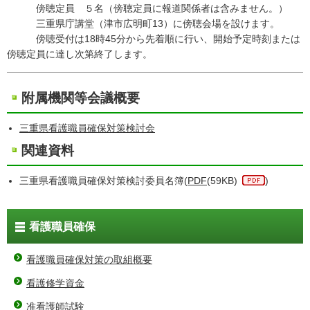
傍聴定員 ５名（傍聴定員に報道関係者は含みません。）
三重県庁講堂（津市広明町13）に傍聴会場を設けます。
傍聴受付は18時45分から先着順に行い、開始予定時刻または
傍聴定員に達し次第終了します。
附属機関等会議概要
三重県看護職員確保対策検討会
関連資料
三重県看護職員確保対策検討委員名簿(
PDF
(59KB)
)
看護職員確保
看護職員確保対策の取組概要
看護修学資金
准看護師試験