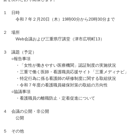
１ 日時
令和７年２月20日（木）19時00分から20時30分まで
２ 場所
Web会議および三重県庁講堂（津市広明町13）
３ 議題（予定）
○報告事項
・「女性が働きやすい医療機関」認証制度の実施状況
・三重で働く医師・看護職員応援サイト「三重メディナビ」
・特定行為に係る看護師の研修制度に関する取組状況
・令和７年度の看護職員確保対策の取組の方向性
○協議事項
・看護職員の離職防止・定着促進について
４ 会議の公開・非公開
公開
５ その他