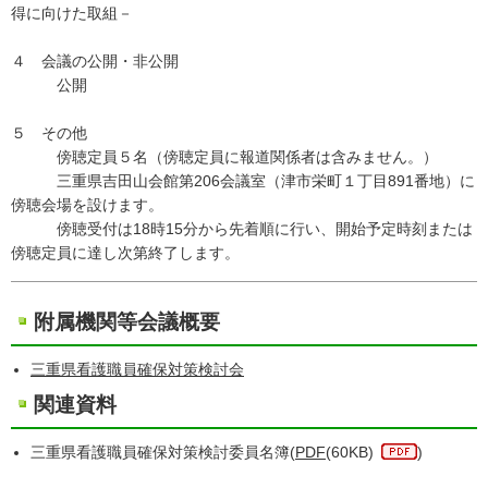
得に向けた取組－
４ 会議の公開・非公開
公開
５ その他
傍聴定員５名（傍聴定員に報道関係者は含みません。）
三重県吉田山会館第206会議室（津市栄町１丁目891番地）に
傍聴会場を設けます。
傍聴受付は18時15分から先着順に行い、開始予定時刻または
傍聴定員に達し次第終了します。
附属機関等会議概要
三重県看護職員確保対策検討会
関連資料
三重県看護職員確保対策検討委員名簿(
PDF
(60KB)
)