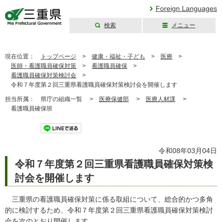
Foreign Languages
検索
メニュー
三重県公式ウェブ
サイト
現在位置：
トップページ
>
健康・福祉・子ども
>
医療
>
医師・看護職員確保対策
>
看護職員確保
>
看護職員確保対策検討会
>
令和７年度第２回三重県看護職員確保対策検討会を開催します
担当所属：
県庁の組織一覧 >
医療保健部
>
医療人材課
>
看護職員確保班
ツイート
令和08年03月04日
令和７年度第２回三重県看護職員確保対策検
討会を開催します
三重県の看護職員確保対策に係る取組について、総合的かつ多角
的に検討するため、令和７年度第２回三重県看護職員確保対策検討
会を次のとおり開催します。