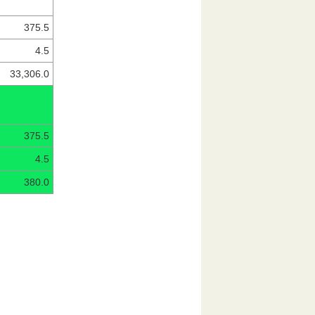
375.5
4.5
33,306.0
375.5
4.5
380.0