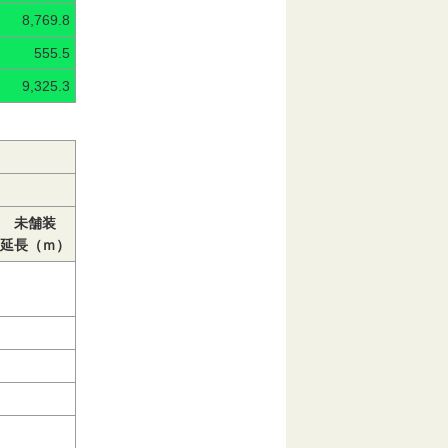
8,769.8
555.5
9,325.3
未舗装
延長（ｍ）