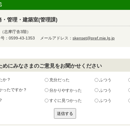
先
・管理・建築室(管理課)
9（志摩庁舎3階）
：0599-43-1353
メールアドレス：
skenset@pref.mie.lg.jp
ためにみなさまのご意見をお聞かせください
たか？
充分だった
ふつう
かったですか？
分かりやすかった
ふつう
？
すぐに見つかった
ふつう