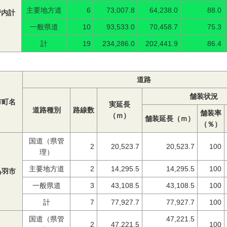
主要地方道
6
73,007.8
64,238.0
88.0
管内計
一般県道
10
93,533.0
70,458.7
75.3
計
19
234,286.0
202,441.9
86.4
道路
舗装状況
市町名
実延長
道路種別
路線数
舗装率
（ｍ）
舗装延長（ｍ）
（％）
国道（県管
2
20,523.7
20,523.7
100
理）
主要地方道
2
14,295.5
14,295.5
100
鳥羽市
一般県道
3
43,108.5
43,108.5
100
計
7
77,927.7
77,927.7
100
国道（県管
47,221.5
2
47,221.5
100