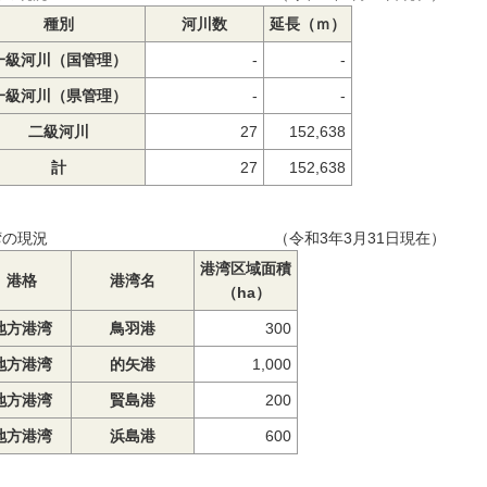
種別
河川数
延長（ｍ）
一級河川（国管理）
-
-
一級河川（県管理）
-
-
二級河川
27
152,638
計
27
152,638
湾の現況 （令和3年3月31日現在）
港湾区域面積
港格
港湾名
（ha）
地方港湾
鳥羽港
300
地方港湾
的矢港
1,000
地方港湾
賢島港
200
地方港湾
浜島港
600