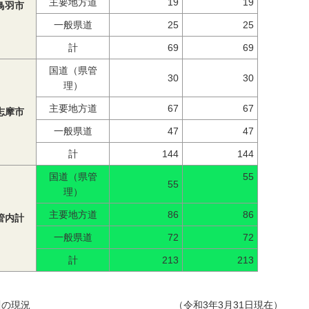
主要地方道
19
19
鳥羽市
一般県道
25
25
計
69
69
国道（県管
30
30
理）
主要地方道
67
67
志摩市
一般県道
47
47
計
144
144
国道（県管
55
55
理）
主要地方道
86
86
管内計
一般県道
72
72
計
213
213
川の現況 （令和3年3月31日現在）