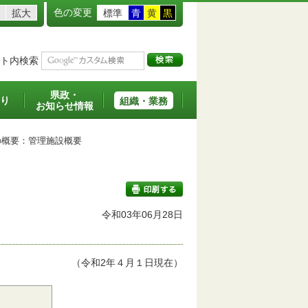
色の変更
拡大
標準
青
黄
黒
ト内検索
県政・
り
組織・業務
お知らせ情報
概要：管理施設概要
令和03年06月28日
印刷する
（令和2年４月１日現在）