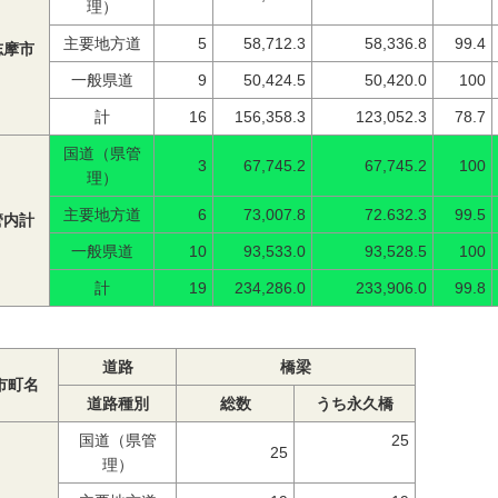
理）
主要地方道
5
58,712.3
58,336.8
99.4
志摩市
一般県道
9
50,424.5
50,420.0
100
計
16
156,358.3
123,052.3
78.7
国道（県管
3
67,745.2
67,745.2
100
理）
主要地方道
6
73,007.8
72.632.3
99.5
管内計
一般県道
10
93,533.0
93,528.5
100
計
19
234,286.0
233,906.0
99.8
道路
橋梁
市町名
道路種別
総数
うち永久橋
国道（県管
25
25
理）