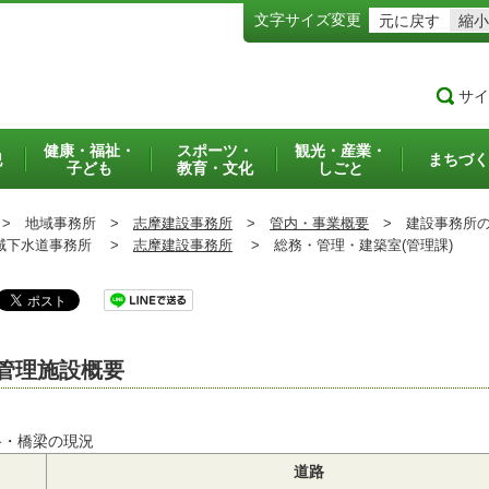
文字サイズ変更
元に戻す
縮小
サイ
健康・福祉・
スポーツ・
観光・産業・
犯
まちづく
子ども
教育・文化
しごと
>
地域事務所 >
志摩建設事務所
>
管内・事業概要
>
建設事務所の
下水道事務所 >
志摩建設事務所
>
総務・管理・建築室(管理課)
管理施設概要
路・橋梁の現況
道路