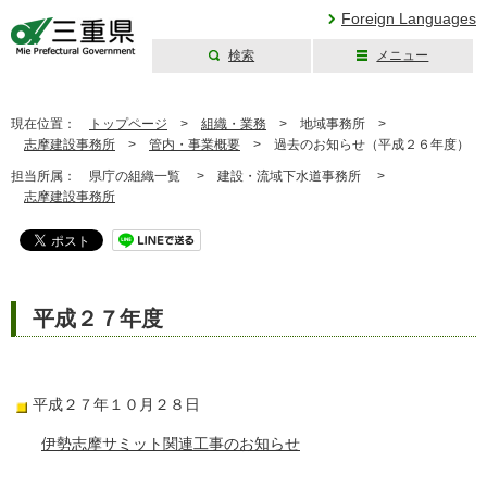
Foreign Languages
検索
メニュー
三重県公式ウェブ
サイト
現在位置：
トップページ
>
組織・業務
>
地域事務所 >
志摩建設事務所
>
管内・事業概要
>
過去のお知らせ（平成２６年度）
担当所属：
県庁の組織一覧 >
建設・流域下水道事務所 >
志摩建設事務所
平成２７年度
平成２７年１０月２８日
伊勢志摩サミット関連工事のお知らせ