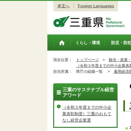
本文へ
Foreign Languages
三重県公式ウェブサイト
くらし・環境
防災・防
トップペ
ージ
現在位置：
トップページ
>
観光・産業
（令和３年度までの中小企業表
担当所属：
県庁の組織一覧 >
雇用経済
三重のサステナブル経営
アワード
（令和３年度までの中小企
業表彰制度）三重のおもて
なし経営企業選