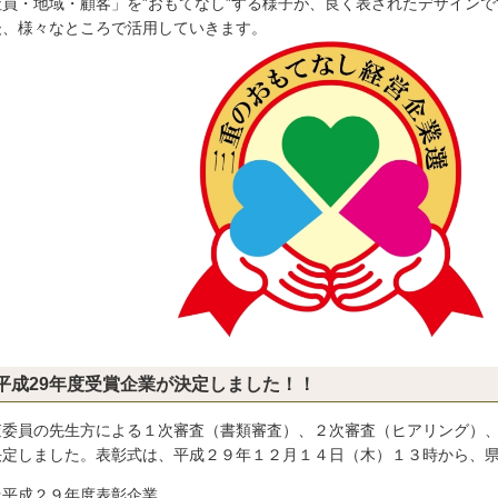
社員・地域・顧客」を”おもてなし”する様子が、良く表されたデザインで
後、様々なところで活用していきます。
平成29年度受賞企業が決定しました！！
査委員の先生方による１次審査（書類審査）、２次審査（ヒアリング）
決定しました。表彰式は、平成２９年１２月１４日（木）１３時から、
平成２９年度表彰企業