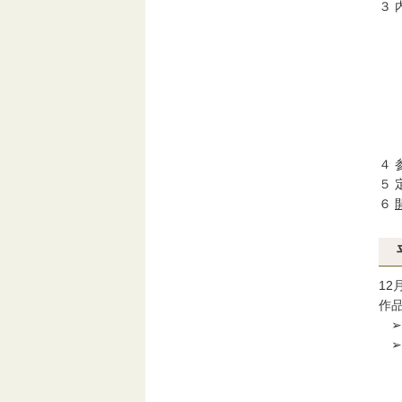
３
（
講
（
＆
受
②
（
４ 
５ 
６
1
作
➢
➢