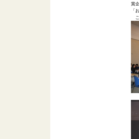
賞
「
ご