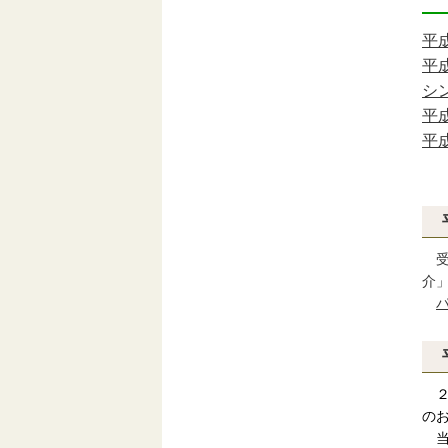
平
平
シ
平
平
受
介
の
当