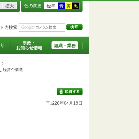
色の変更
拡大
標準
青
黄
黒
ト内検索
県政・
り
組織・業務
お知らせ情報
>
し経営企業選
平成28年04月18日
印刷する