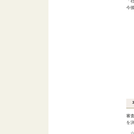
「
今
審
を
☆