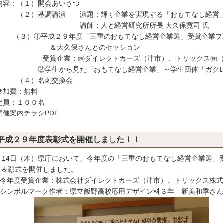
 内容：（１）開会あいさつ
２）基調講演 演題：輝く企業を実現する「おもてなし経営
師：人と経営研究所所長 大久保寛司 氏
３）①平成２９年度「三重のおもてなし経営企業選」受賞企業プ
大久保さんとのセッション
賞企業：㈱ダイレクトカーズ（津市）、トリックス㈱（
学生から見た「おもてなし経営企業」～学生団体「ガクレ
４）名刺交換会
参加費：無料
定員：１００名
開催案内チラシPDF
平成２９年度表彰式を開催しました！！
2月14日（木）県庁において、今年度の「三重のおもてなし経営企業選
品表彰式を開催しました。
今年度受賞企業：株式会社ダイレクトカーズ（津市）、トリックス株式
シンボルマーク作者：県立飯野高校応用デザイン科３年 新美和季さん