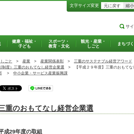
文字サイズ変更
元に戻す
縮小
サイ
健康・福祉・
スポーツ・
観光・産業・
犯
まちづく
子ども
教育・文化
しごと
・しごと
>
産業
>
産業関係表彰
>
三重のサステナブル経営アワード
彰制度）三重のおもてなし経営企業選
>
【平成２９年度】三重のおもてな
部
>
中小企業・サービス産業振興課
三重のおもてなし経営企業選
平成29年度の取組