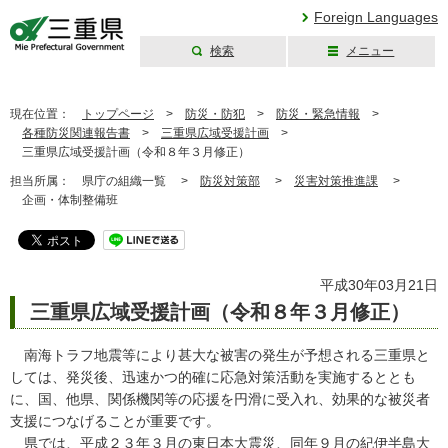
Foreign Languages
検索
メニュー
三重県公式ウェブ
サイト
現在位置：
トップページ
>
防災・防犯
>
防災・緊急情報
>
各種防災関連報告書
>
三重県広域受援計画
>
三重県広域受援計画（令和８年３月修正）
担当所属：
県庁の組織一覧 >
防災対策部
>
災害対策推進課
>
企画・体制整備班
平成30年03月21日
三重県広域受援計画（令和８年３月修正）
南海トラフ地震等により甚大な被害の発生が予想される三重県と
しては、発災後、迅速かつ的確に応急対策活動を実施するととも
に、国、他県、関係機関等の応援を円滑に受入れ、効果的な被災者
支援につなげることが重要です。
県では、平成２３年３月の東日本大震災、同年９月の紀伊半島大