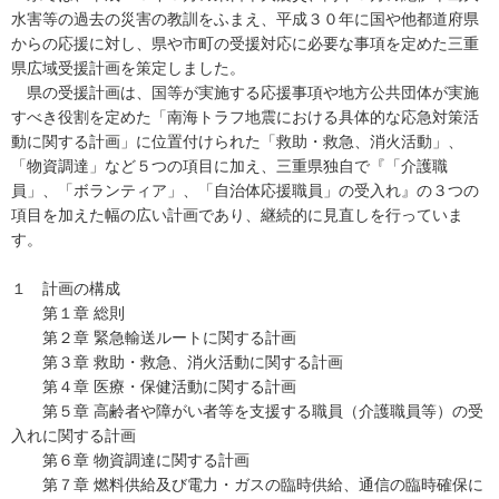
水害等の過去の災害の教訓をふまえ、平成３０年に国や他都道府県
からの応援に対し、県や市町の受援対応に必要な事項を定めた三重
県広域受援計画を策定しました。
県の受援計画は、国等が実施する応援事項や地方公共団体が実施
すべき役割を定めた「南海トラフ地震における具体的な応急対策活
動に関する計画」に位置付けられた「救助・救急、消火活動」、
「物資調達」など５つの項目に加え、三重県独自で『「介護職
員」、「ボランティア」、「自治体応援職員」の受入れ』の３つの
項目を加えた幅の広い計画であり、継続的に見直しを行っていま
す。
１ 計画の構成
第１章 総則
第２章 緊急輸送ルートに関する計画
第３章 救助・救急、消火活動に関する計画
第４章 医療・保健活動に関する計画
第５章 高齢者や障がい者等を支援する職員（介護職員等）の受
入れに関する計画
第６章 物資調達に関する計画
第７章 燃料供給及び電力・ガスの臨時供給、通信の臨時確保に