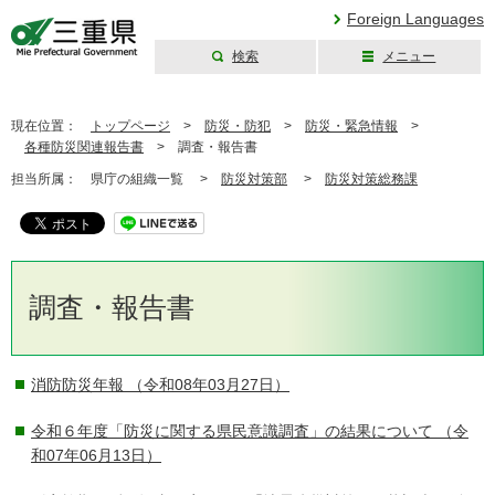
Foreign Languages
検索
メニュー
三重県公式ウェブ
サイト
現在位置：
トップページ
>
防災・防犯
>
防災・緊急情報
>
各種防災関連報告書
>
調査・報告書
担当所属：
県庁の組織一覧 >
防災対策部
>
防災対策総務課
調査・報告書
消防防災年報
（令和08年03月27日）
令和６年度「防災に関する県民意識調査」の結果について
（令
和07年06月13日）