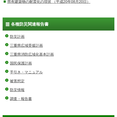
県有建築物の耐震化の現状
（平成20年08月20日）
各種防災関連報告書
防災計画
三重県広域受援計画
三重県消防広域化基本計画
国民保護計画
手引き・マニュアル
被害想定
防災情報
調査・報告書