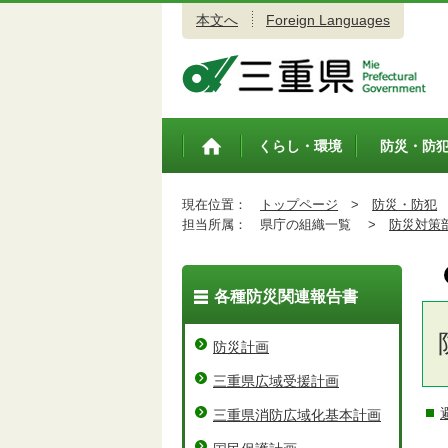
本文へ
Foreign Languages
三重県公式ウェブサイト
くらし・環境
防災・防
トップペ
ージ
現在位置：
トップページ
>
防災・防犯
担当所属：
県庁の組織一覧 >
防災対策
各種防災関連報告書
防災計画
三重県広域受援計画
三重県消防広域化基本計画