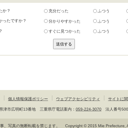
たか？
充分だった
ふつう
かったですか？
分かりやすかった
ふつう
？
すぐに見つかった
ふつう
個人情報保護ポリシー
ウェブアクセシビリティ
サイトに関
 三重県津市広明町13番地 三重県庁電話案内：
059-224-3070
法人番号50000
記事、写真の無断転載を禁じます。
Copyright © 2015 Mie Prefecture, Al