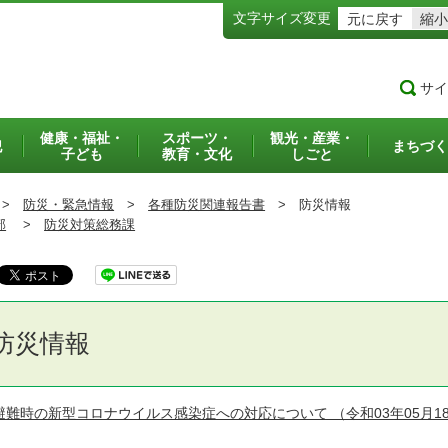
文字サイズ変更
元に戻す
縮小
サイ
健康・福祉・
スポーツ・
観光・産業・
犯
まちづく
子ども
教育・文化
しごと
>
防災・緊急情報
>
各種防災関連報告書
>
防災情報
部
>
防災対策総務課
防災情報
避難時の新型コロナウイルス感染症への対応について
（令和03年05月1