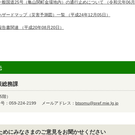
一般国道25号（亀山関町金場地内）の通行止めについて
（令和元年06月
ハザードマップ（災害予測図）一覧
（平成24年12月05日）
報告書関連
（平成20年08月20日）
先
策総務課
5階）
：059-224-2199
メールアドレス：
btsomu@pref.mie.lg.jp
ためにみなさまのご意見をお聞かせください