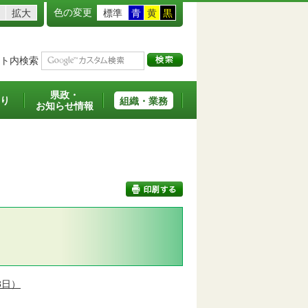
色の変更
拡大
標準
青
黄
黒
ト内検索
県政・
り
組織・業務
お知らせ情報
印刷する
8日）