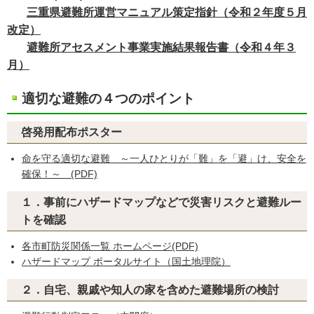
三重県避難所運営マニュアル策定指針（令和２年度５月
改定）
避難所アセスメント事業実施結果報告書（令和４年３
月）
適切な避難の４つのポイント
啓発用配布ポスター
命を守る適切な避難 ～一人ひとりが「難」を「避」け、安全を
確保！～ (PDF)
１．事前にハザードマップなどで災害リスクと避難ルー
トを確認
各市町防災関係一覧 ホームページ(PDF)
ハザードマップ ポータルサイト（国土地理院）
２．自宅、親戚や知人の家を含めた避難場所の検討