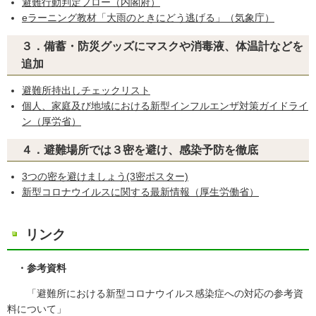
避難行動判定フロー（内閣府）
eラーニング教材「大雨のときにどう逃げる」（気象庁）
３．備蓄・防災グッズにマスクや消毒液、体温計などを
追加
避難所持出しチェックリスト
個人、家庭及び地域における新型インフルエンザ対策ガイドライ
ン（厚労省）
４．避難場所では３密を避け、感染予防を徹底
3つの密を避けましょう(3密ポスター)
新型コロナウイルスに関する最新情報（厚生労働省）
リンク
・参考資料
「避難所における新型コロナウイルス感染症への対応の参考資
料について」