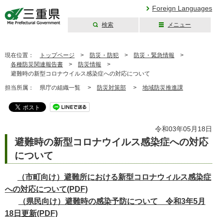
Foreign Languages
検索
メニュー
三重県公式ウェブ
サイト
現在位置：
トップページ
>
防災・防犯
>
防災・緊急情報
>
各種防災関連報告書
>
防災情報
>
避難時の新型コロナウイルス感染症への対応について
担当所属：
県庁の組織一覧 >
防災対策部
>
地域防災推進課
令和03年05月18日
避難時の新型コロナウイルス感染症への対応
について
（市町向け）避難所における新型コロナウィルス感染症
への対応について(PDF)
（県民向け）避難時の感染予防について 令和3年5月
18日更新(PDF)