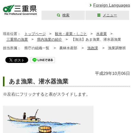
Foreign Languages
検索
メニュー
三重県公式ウェブ
サイト
現在位置：
トップページ
>
観光・産業・しごと
>
水産業
>
三重県の漁業
>
県内漁業の紹介
>
【漁法】あま漁業、潜水器漁業
担当所属：
県庁の組織一覧 >
農林水産部 >
漁政課
>
漁業調整班
平成29年10月06日
あま漁業、潜水器漁業
※左右にフリックすると表がスライドします。