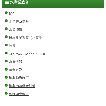
水産業総合
総合
水産普及情報
水産増殖
日本農業遺産（水産業）
貝毒
コイヘルペスウイルス病
水産流通
魚食普及
漁業融資制度
漁業の後継者対策
各種調査報告