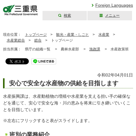
Foreign Languages
検索
メニュー
三重県公式ウェブ
サイト
現在位置：
トップページ
>
観光・産業・しごと
>
水産業
>
水産業総合
>
総合
>
トップページ
担当所属：
県庁の組織一覧 >
農林水産部 >
漁政課
>
水産政策班
令和02年04月01日
安心で安全な水産物の供給を目指します
水産振興課は、水産動植物の増殖や水産業を支える担い手の確保な
どを通じて、安心で安全な海・川の恵みを将来に引き継いでいくこ
とを目指しています。
※左右にフリックすると表がスライドします。
班別の業務紹介