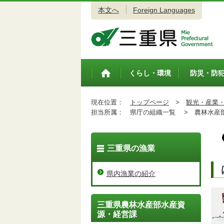
本文へ
Foreign Languages
三重県公式ウェブサイト
くらし・環境
防災・防
トップペ
ージ
現在位置：
トップページ
>
観光・産業
担当所属：
県庁の組織一覧 >
農林水産
三重県の漁業
県内漁業の紹介
三重県農林水産部水産資
源・経営課