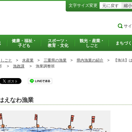
文字サイズ変更
元に戻す
縮小
サイ
健康・福祉・
スポーツ・
観光・産業・
犯
まちづく
子ども
教育・文化
しごと
・しごと
>
水産業
>
三重県の漁業
>
県内漁業の紹介
>
【漁法】は
部 >
漁政課
>
漁業調整班
はえなわ漁業