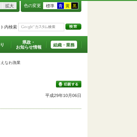
色の変更
拡大
標準
青
黄
黒
ト内検索
県政・
り
組織・業務
お知らせ情報
えなわ漁業
平成29年10月06日
印刷する