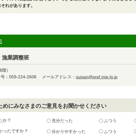
おそれがあります。
先
 漁業調整班
6階）
：059-224-2608
メールアドレス：
suisan@pref.mie.lg.jp
ためにみなさまのご意見をお聞かせください
たか？
充分だった
ふつう
かったですか？
分かりやすかった
ふつう