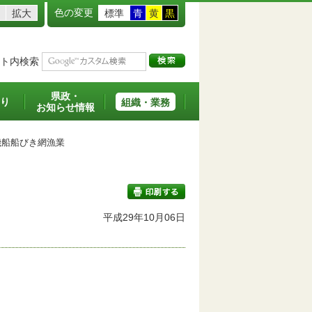
色の変更
拡大
標準
青
黄
黒
ト内検索
県政・
り
組織・業務
お知らせ情報
船船びき網漁業
平成29年10月06日
印刷する