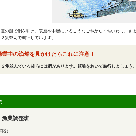
隻の船で網を引き、表層や中層にいるこうなごやかたくちいわし、さよ
は２隻並んで航行しています。
操業中の漁船を見かけたらこれに注意！
２隻並んでいる後ろには網があります。距離をおいて航行しましょう
先
 漁業調整班
6階）