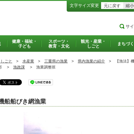
文字サイズ変更
元に戻す
縮小
サイ
健康・福祉・
スポーツ・
観光・産業・
犯
まちづく
子ども
教育・文化
しごと
・しごと
>
水産業
>
三重県の漁業
>
県内漁業の紹介
>
【漁法】機
部 >
漁政課
>
漁業調整班
機船船びき網漁業