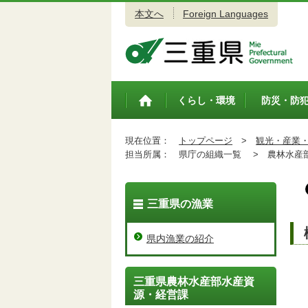
本文へ
Foreign Languages
三重県公式ウェブサイト
くらし・環境
防災・防
トップペ
ージ
現在位置：
トップページ
>
観光・産業
担当所属：
県庁の組織一覧 >
農林水産
三重県の漁業
県内漁業の紹介
三重県農林水産部水産資
源・経営課