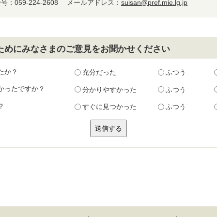
：059-224-2608
メールアドレス：
suisan@pref.mie.lg.jp
ためにみなさまのご意見をお聞かせください
たか？
充分だった
ふつう
かったですか？
分かりやすかった
ふつう
？
すぐに見つかった
ふつう